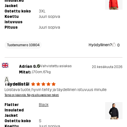
Insulated
Jacket
Ostettu koko
3XL
Koettu
Juuri sopiva
istuvuus
PItuus
Juuri sopiva
Hyödyllinen?
0
Tuotenumero 10804
Adrian G.
Vahvistettu asiakas
20. kesäkuuta 2026
Mitat:
170cm, 67kg
A
Täydellistä!
Loistava tuote, hyvin tehty ja täydellinen istuvuus minulle
Tämä on käännös. Näytä alkuperäinen teksti
Flatter
Black
Insulated
Jacket
Ostettu koko
S
Koettu
Juuri sopiva