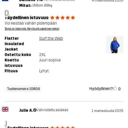
4. maaliskuuta 2026
Mitat:
168cm, 89kg
D
Täydellinen istuvuus
Voi kestää vähän pidempään
Tämä on käännös. Näytä alkuperäinen teksti
Flatter
Surf the Web
Insulated
Jacket
Ostettu koko
2XL
Koettu
Juuri sopiva
istuvuus
PItuus
Lyhyt
Hyödyllinen?
0
Tuotenumero 10804
Julie A.
Vahvistettu asiakas
1. marraskuuta 2025
J