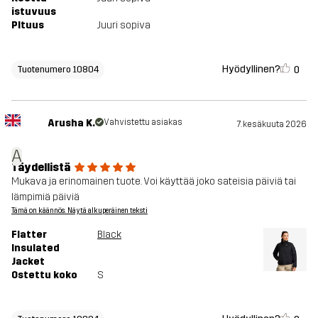
istuvuus
PItuus
Juuri sopiva
Hyödyllinen?
0
Tuotenumero 10804
Arusha K.
Vahvistettu asiakas
7. kesäkuuta 2026
A
Täydellistä
Mukava ja erinomainen tuote. Voi käyttää joko sateisia päiviä tai
lämpimiä päiviä
Tämä on käännös. Näytä alkuperäinen teksti
Flatter
Black
Insulated
Jacket
Ostettu koko
S