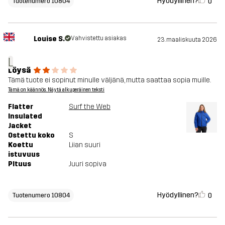
Hyödyllinen?
0
Tuotenumero 10804
Louise S.
Vahvistettu asiakas
23. maaliskuuta 2026
L
Löysä
Tämä tuote ei sopinut minulle väljänä, mutta saattaa sopia muille.
Tämä on käännös. Näytä alkuperäinen teksti
Flatter
Surf the Web
Insulated
Jacket
Ostettu koko
S
Koettu
Liian suuri
istuvuus
PItuus
Juuri sopiva
Hyödyllinen?
0
Tuotenumero 10804