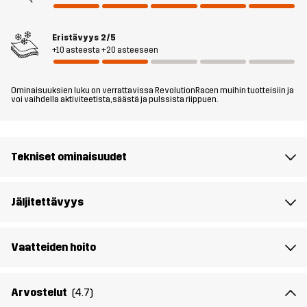
Materiaali 1
100% Polyamidi (Kierrätetty)
Eristävyys
2/5
+10 asteesta +20 asteeseen
Täyte 1
75% Polyesteria (Kierrätettyä), 25%
Polyesteria
Ominaisuuksien luku on verrattavissa RevolutionRacen muihin tuotteisiin ja
voi vaihdella aktiviteetista, säästä ja pulssista riippuen.
Vuori 1
100% Polyesteria
Tekniset ominaisuudet
Paino
370 grammaa koossa M
Kestävyys
Kierrätetyt yksityiskohdat
Lue täältä
Jäljitettävyys
Aktiviteetteihin
JOKAPÄIVÄINEN KÄYTTÖ
ALLROUND
Vaatteiden hoito
Tuotenumero
10804_2001
Arvostelut
(4.7)