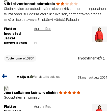
A
Väri ei vastannut odotuksia
Oletin kuvien perusteella värin olevan kirkkaan oranssinpunainen,
mutta todellisuudessa väri olikin likaisen/harmahtavan oranssi
mikä oli iso pettymys. En pitänyt väristä. Palautin.
Flatter
Aurora Red
Insulated
Jacket
Ostettu koko
M
Hyödyllinen?
1
Tuotenumero 10804
Maija O.
Vahvistettu asiakas
28. marraskuuta 2024
M
Juuri sellainen kuin arvelinkin
Suosittelen lämpimästi
Flatter
Aurora Red