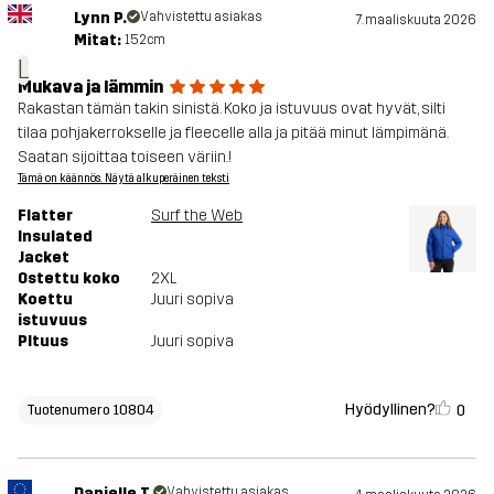
Lynn P.
Vahvistettu asiakas
7. maaliskuuta 2026
Mitat:
152cm
L
Mukava ja lämmin
Rakastan tämän takin sinistä. Koko ja istuvuus ovat hyvät, silti
tilaa pohjakerrokselle ja fleecelle alla ja pitää minut lämpimänä.
Saatan sijoittaa toiseen väriin.!
Tämä on käännös. Näytä alkuperäinen teksti
Flatter
Surf the Web
Insulated
Jacket
Ostettu koko
2XL
Koettu
Juuri sopiva
istuvuus
PItuus
Juuri sopiva
Hyödyllinen?
0
Tuotenumero 10804
Danielle T.
Vahvistettu asiakas