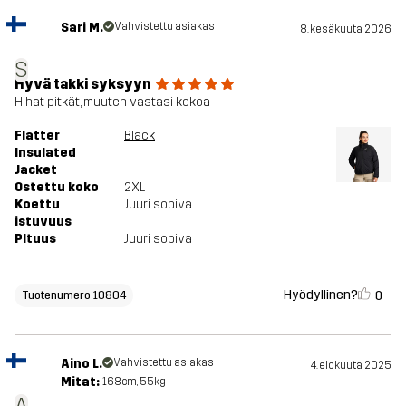
Sari M.
Vahvistettu asiakas
8. kesäkuuta 2026
S
Hyvä takki syksyyn
Hihat pitkät, muuten vastasi kokoa
Flatter
Black
Insulated
Jacket
Ostettu koko
2XL
Koettu
Juuri sopiva
istuvuus
PItuus
Juuri sopiva
Hyödyllinen?
0
Tuotenumero 10804
Aino L.
Vahvistettu asiakas
4. elokuuta 2025
Mitat:
168cm, 55kg