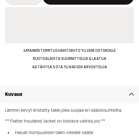
ILMAINEN TOIMITUSVAIHTOEHTO YLI 100€ OSTOKSILLE
RUOTSALAISTA SUUNNITTELUA & LAATUA
4,6 TÄHTEÄ 5:STÄ YLI 840 000 ARVOSTELUA
Kuvaus
Lämmin, kevyt eristetty takki, joka suojaa eri sääolosuhteilta.
** Flatter Insulated Jacket on loistava valinta, jos:**
Haluat monipuolisen takin viileälle säälle