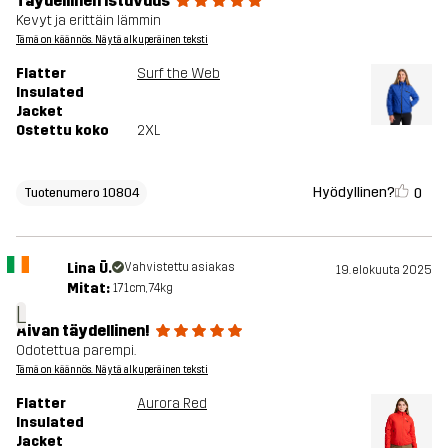
Täydellinen istuvuus
Kevyt ja erittäin lämmin
Tämä on käännös. Näytä alkuperäinen teksti
Flatter
Surf the Web
Insulated
Jacket
Ostettu koko
2XL
Hyödyllinen?
0
Tuotenumero 10804
Lina Ū.
Vahvistettu asiakas
19. elokuuta 2025
Mitat:
171cm, 74kg
L
Aivan täydellinen!
Odotettua parempi.
Tämä on käännös. Näytä alkuperäinen teksti
Flatter
Aurora Red
Insulated
Jacket