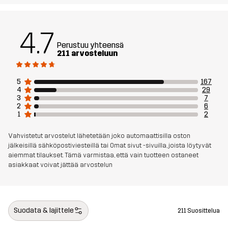
4.7
Perustuu yhteensä
211 arvosteluun
5
167
4
29
3
7
2
6
1
2
Vahvistetut arvostelut lähetetään joko automaattisilla oston
jälkeisillä sähköpostiviesteillä tai Omat sivut -sivuilla, joista löytyvät
aiemmat tilaukset. Tämä varmistaa, että vain tuotteen ostaneet
asiakkaat voivat jättää arvostelun
Suodata & lajittele
211 Suosittelua