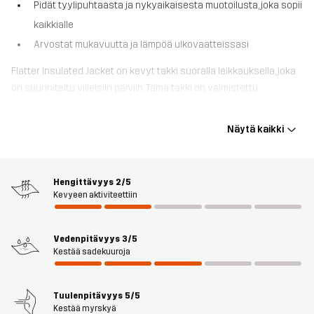
Pidät tyylipuhtaasta ja nykyaikaisesta muotoilusta, joka sopii
kaikkialle
Arvostat mukavuutta ja lämpöä ulkovaatteissasi
Flatter Insulated Jacket on kevyt takki suoralla leikkauksella, joka
on suunniteltu viileisiin päiviin. Tämä takki on valmistettu
pääasiassa kierrätysmateriaaleista, ja se on täytetty pehmeällä ja
ilmavalla Sorona®-eristyksellä antaen lämpöä ja mukavuutta.
Näytä kaikki
Tuulenpuuskilta ja sadekuuroilta suojaamiseksi se on varustettu
tuulenpitävällä kalvolla ja siinä on DWR-käsitelty ulkokangas.
Kaksi vetoketjullista käsitaskua ja vetoketjullinen rintatasku
Hengittävyys
2/5
tarjoavat käytännöllistä säilytystilaa puhelimelle ja muille tärkeille
Kevyeen aktiviteettiin
tavaroille. Selkeän muotoilun ja nykyaikaisen istuvuuden ansiosta
Flatter Insulated Jacket on erinomainen valinta kaikissa
olosuhteissa.
Vedenpitävyys
3/5
Kestää sadekuuroja
Malli
on 172 cm painaa 64 kg ja käyttää kokoa M
Tuulenpitävyys
5/5
Istuvuus
REGULAR
Kestää myrskyä