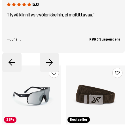
5.0
"Hyvä kiinnitys vyölenkkeihin, ei moitittavaa."
—
Juha T.
RVRC Suspenders
25%
Bestseller