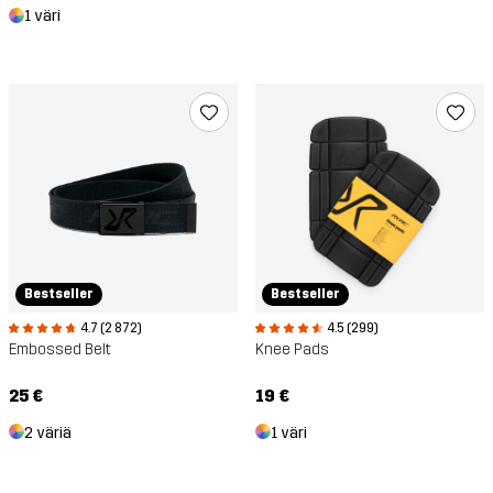
1 väri
Bestseller
Bestseller
4.7 (2 872)
4.5 (299)
Embossed Belt
Knee Pads
25 €
19 €
2 väriä
1 väri