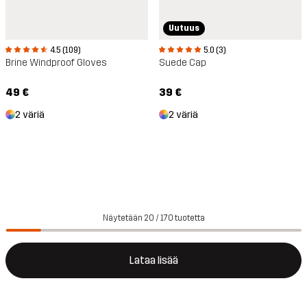
Uutuus
4.5 (109)
5.0 (3)
Brine Windproof Gloves
Suede Cap
49 €
39 €
2 väriä
2 väriä
Näytetään 20 / 170 tuotetta
Lataa lisää