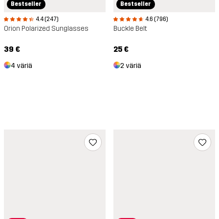
Bestseller
Bestseller
4.4 (247)
4.6 (796)
Orion Polarized Sunglasses
Buckle Belt
39 €
25 €
4 väriä
2 väriä