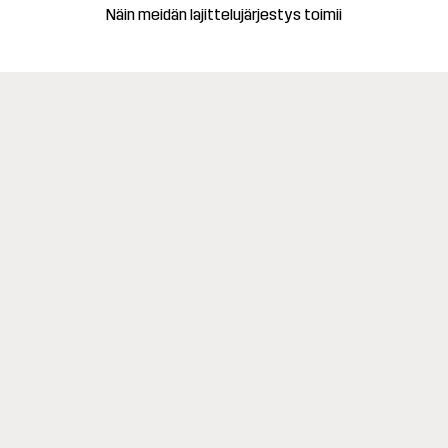
Näin meidän lajittelujärjestys toimii