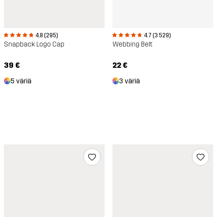
4.8 (295)
4.7 (3 529)
Snapback Logo Cap
Webbing Belt
39 €
22 €
5 väriä
3 väriä