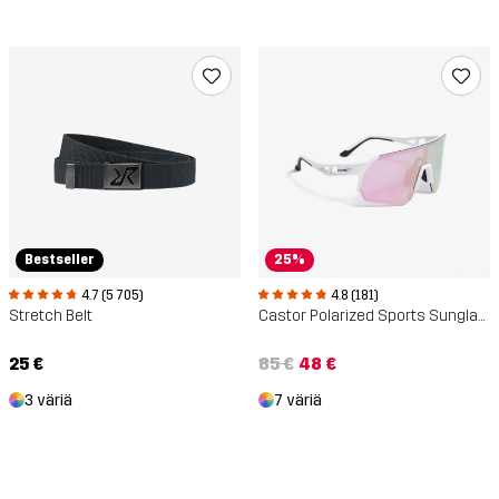
Bestseller
25%
4.7 (5 705)
4.8 (181)
Stretch Belt
Castor Polarized Sports Sunglasses
25 €
65 €
48 €
3 väriä
7 väriä