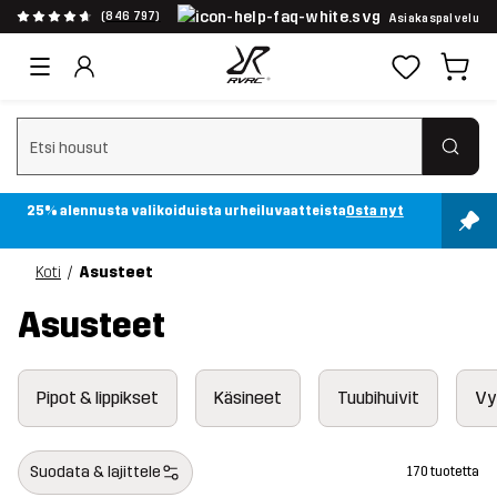
(846 797)
Asiakaspalvelu
Tyhjennä haku
25% alennusta valikoiduista urheiluvaatteista
Osta nyt
Koti
Asusteet
Asusteet
Pipot & lippikset
Käsineet
Tuubihuivit
Vy
Suodata & lajittele
170 tuotetta