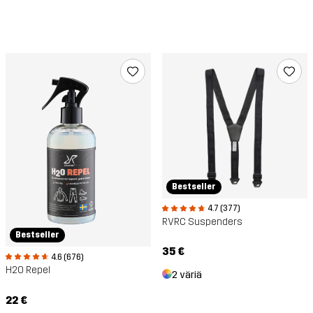
Bestseller
4.7 (377)
RVRC Suspenders
Bestseller
35 €
4.6 (676)
H2O Repel
2 väriä
22 €