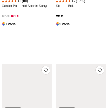
4.8 (181)
4.7 (5 705)
Castor Polarized Sports Sunglasses
Stretch Belt
65 €
48 €
25 €
7 väriä
3 väriä