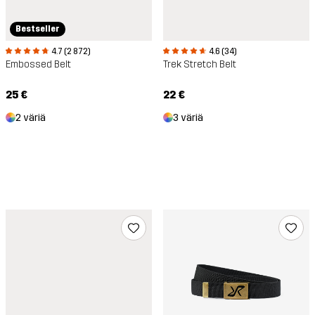
Bestseller
4.7 (2 872)
4.6 (34)
Embossed Belt
Trek Stretch Belt
25 €
22 €
2 väriä
3 väriä