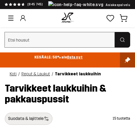
(845 745)
Asiakaspalvelu
Tyhjennä haku
KESÄALE: 50% ale
Osta nyt
Koti
Reput & Laukut
Tarvikkeet laukkuihin
Tarvikkeet laukkuihin &
pakkauspussit
Suodata & lajittele
15 tuotetta