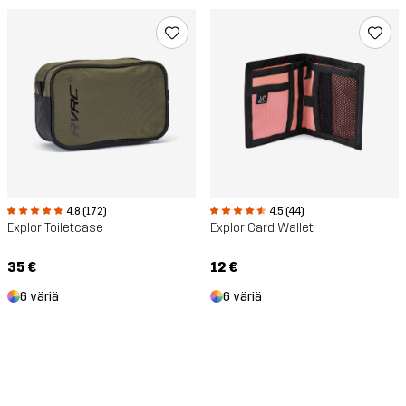
4.8 (172)
4.5 (44)
Explor Toiletcase
Explor Card Wallet
35 €
12 €
6 väriä
6 väriä