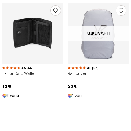
KOKOVAHTI
4.5 (44)
4.8 (57)
Explor Card Wallet
Raincover
12 €
25 €
6 väriä
1 väri