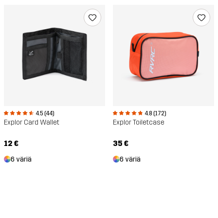
4.5 (44)
4.8 (172)
Explor Card Wallet
Explor Toiletcase
12 €
35 €
6 väriä
6 väriä