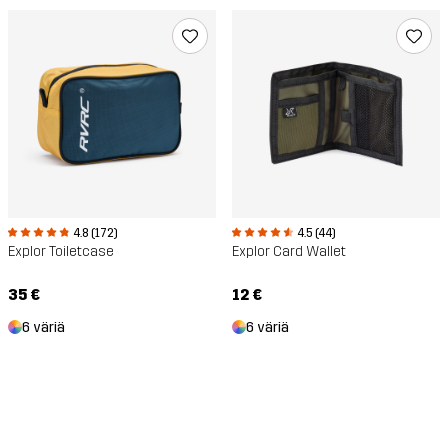
4.8 (172)
4.5 (44)
Explor Toiletcase
Explor Card Wallet
35 €
12 €
6 väriä
6 väriä