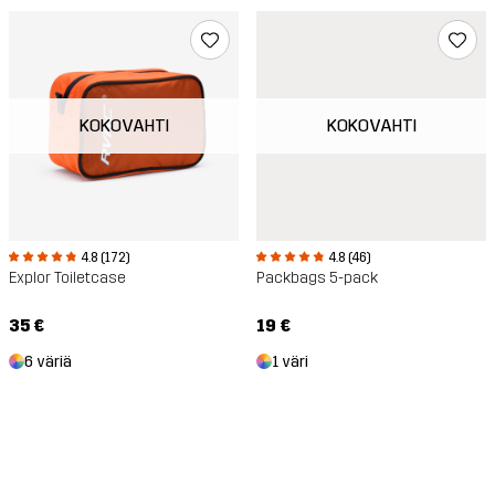
KOKOVAHTI
KOKOVAHTI
4.8 (172)
4.8 (46)
Explor Toiletcase
Packbags 5-pack
35 €
19 €
6 väriä
1 väri