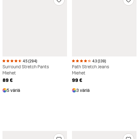
4.5 (294)
4.3 (139)
Surround Stretch Pants
Path Stretch Jeans
Miehet
Miehet
89 €
99 €
5 väriä
3 väriä