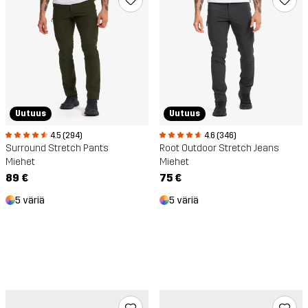
Uutuus
Uutuus
4.5 (294)
4.6 (346)
Surround Stretch Pants
Root Outdoor Stretch Jeans
Miehet
Miehet
89 €
75 €
5 väriä
5 väriä