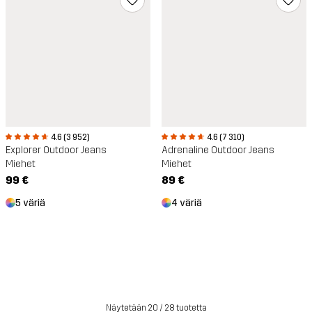
4.6 (3 952)
4.6 (7 310)
Explorer Outdoor Jeans
Adrenaline Outdoor Jeans
Miehet
Miehet
99 €
89 €
5 väriä
4 väriä
Näytetään 20 / 28 tuotetta