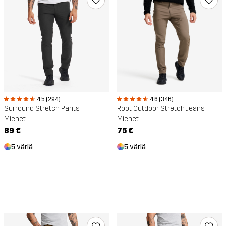
4.5 (294)
4.6 (346)
Surround Stretch Pants
Root Outdoor Stretch Jeans
Miehet
Miehet
89 €
75 €
5 väriä
5 väriä