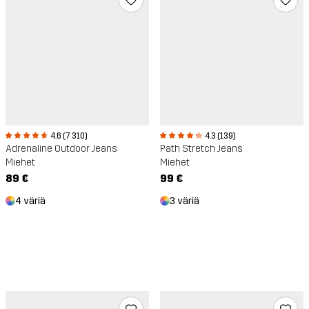
4.3 (139)
4.6 (7 310)
Path Stretch Jeans
Adrenaline Outdoor Jeans
Miehet
Miehet
99 €
89 €
3 väriä
4 väriä