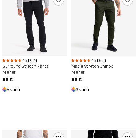
4.5 (294)
4.5 (302)
Surround Stretch Pants
Maple Stretch Chinos
Miehet
Miehet
89 €
89 €
5 väriä
3 väriä