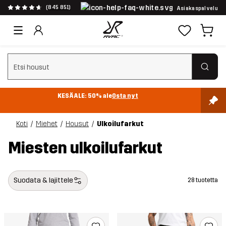
(845 851)
Asiakaspalvelu
Tyhjennä haku
KESÄALE: 50% ale
Osta nyt
Koti
Miehet
Housut
Ulkoilufarkut
Miesten ulkoilufarkut
Suodata & lajittele
28 tuotetta