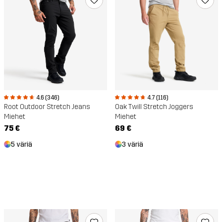
4.6 (346)
4.7 (116)
Root Outdoor Stretch Jeans
Oak Twill Stretch Joggers
Miehet
Miehet
75 €
69 €
5 väriä
3 väriä