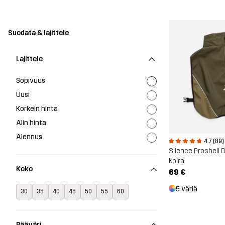
Suodata & lajittele
Lajittele
Sopivuus
Uusi
Korkein hinta
Alin hinta
Alennus
4.7 (89)
Silence Proshell 
Koira
Koko
69 €
5 väriä
30
35
40
45
50
55
60
Pääväri