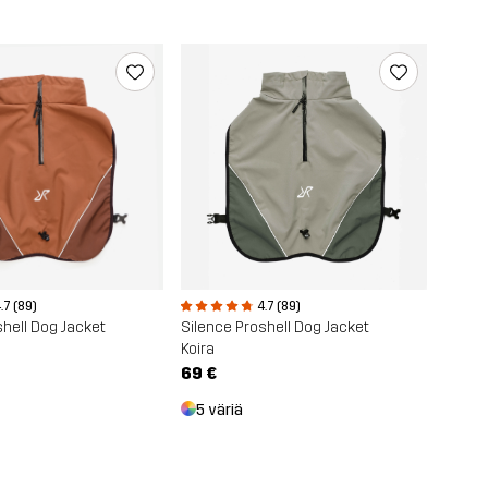
.7 (89)
4.7 (89)
shell Dog Jacket
Silence Proshell Dog Jacket
Koira
69 €
5 väriä