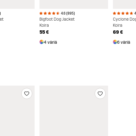
)
4.6 (895)
4
et
Bigfoot Dog Jacket
Cyclone Dog
Koira
Koira
55 €
69 €
4 väriä
6 väriä