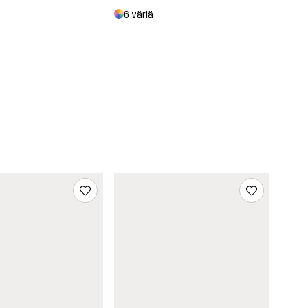
6 väriä