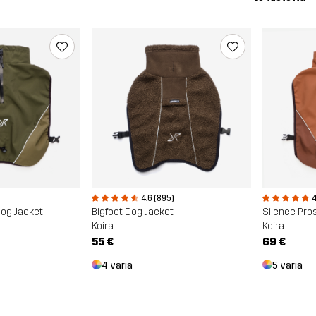
4.6 (895)
4
Dog Jacket
Bigfoot Dog Jacket
Silence Pro
Koira
Koira
55 €
69 €
4 väriä
5 väriä