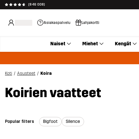
(846 008)
Asiakaspalvelu
Lahjakortti
Naiset
Miehet
Kengät
Koti
Asusteet
Koira
Koirien vaatteet
Popular filters
Bigfoot
Silence