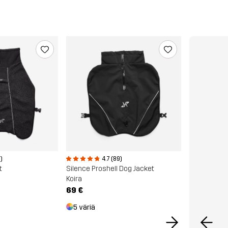
)
4.7 (89)
t
Silence Proshell Dog Jacket
Koira
69 €
5 väriä