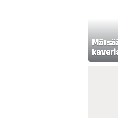
Mätsää
kaveri