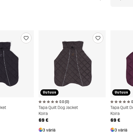
Uutuus
Uutuus
0.0 (0)
0
cket
Tapa Quilt Dog Jacket
Tapa Quilt D
Koira
Koira
69 €
69 €
3 väriä
3 väriä