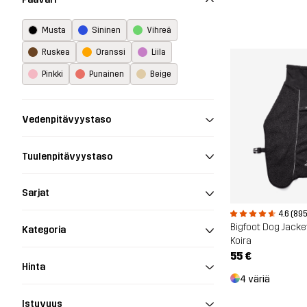
Musta
Sininen
Vihreä
Ruskea
Oranssi
Liila
Pinkki
Punainen
Beige
Vedenpitävyystaso
Tuulenpitävyystaso
Sarjat
4.6 (895
Bigfoot Dog Jacke
Kategoria
Koira
55 €
Hinta
4 väriä
Istuvuus