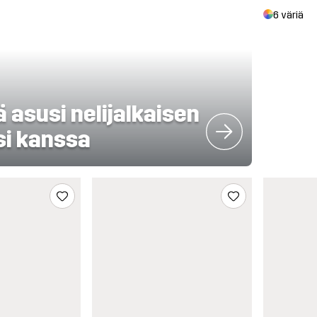
6 väriä
 asusi nelijalkaisen
si kanssa