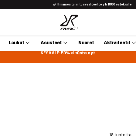
Ilmainen toimitusvaihtoehto yli 100€ ostoksille
Laukut
Asusteet
Nuoret
Aktiviteetit
KESÄALE: 50% ale
Osta nyt
18 tuotetta