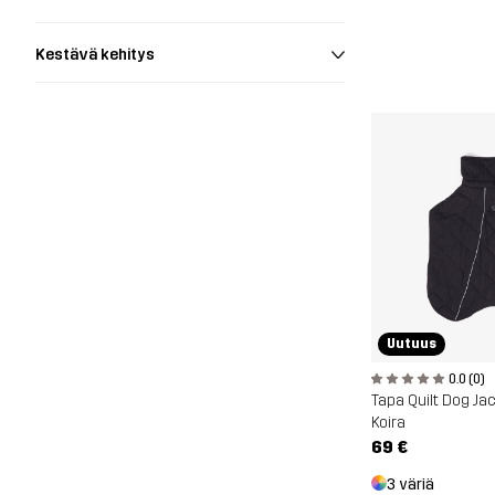
Kestävä kehitys
Uutuus
0.0 (0)
Tapa Quilt Dog Ja
Koira
69 €
3 väriä