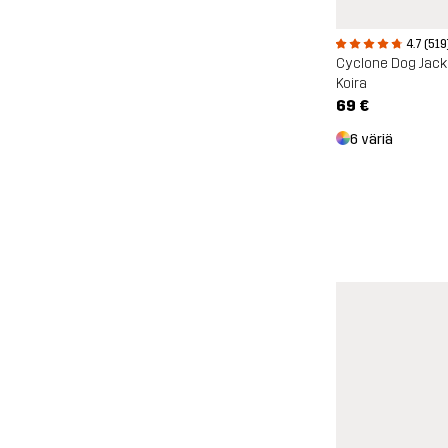
4.7 (519
Cyclone Dog Jack
Koira
69 €
6 väriä