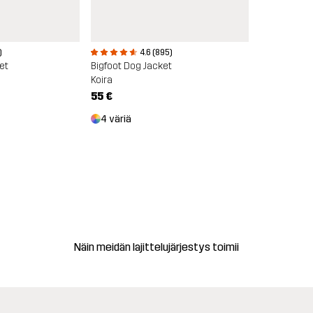
)
4.6 (895)
et
Bigfoot Dog Jacket
Koira
55 €
4 väriä
Näin meidän lajittelujärjestys toimii