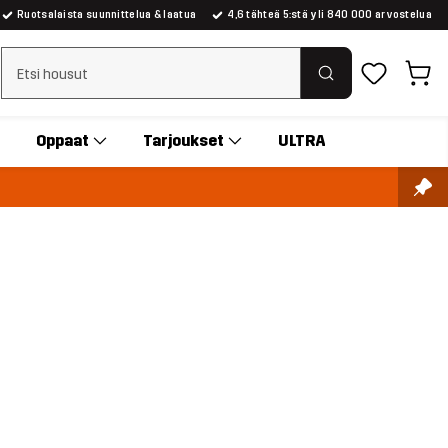
Ruotsalaista suunnittelua & laatua
4,6 tähteä 5:stä yli 840 000 arvostelua
Tyhjennä haku
Oppaat
Tarjoukset
ULTRA