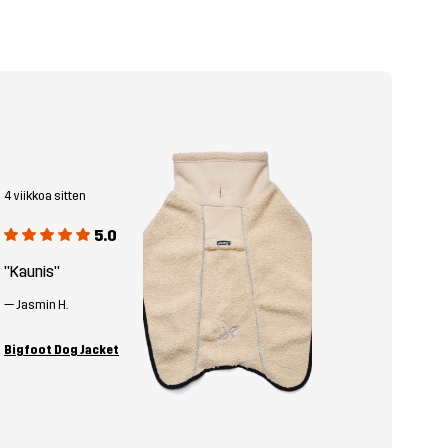
4 viikkoa sitten
5.0
"Kaunis"
—
Jasmin H.
Bigfoot Dog Jacket