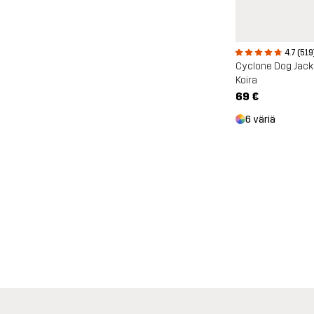
4.7 (519
Cyclone Dog Jack
Koira
69 €
6 väriä