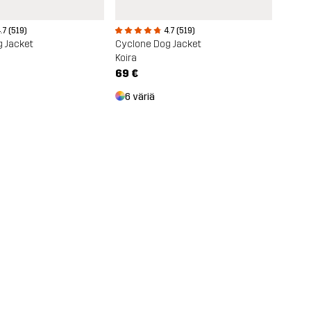
.7 (519)
4.7 (519)
 Jacket
Cyclone Dog Jacket
Koira
69 €
6 väriä