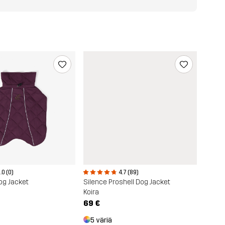
.0 (0)
4.7 (89)
og Jacket
Silence Proshell Dog Jacket
Koira
69 €
5 väriä