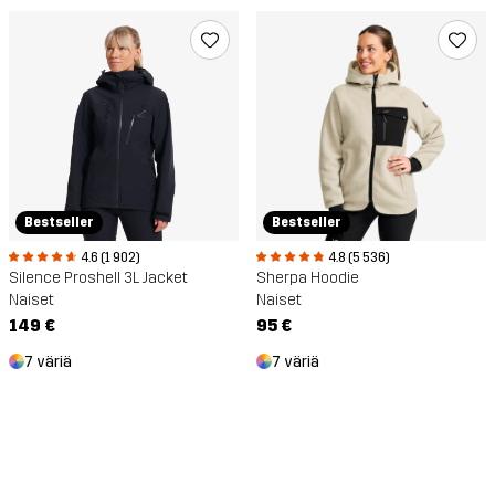
Bestseller
Bestseller
4.6 (1 902)
4.8 (5 536)
Silence Proshell 3L Jacket
Sherpa Hoodie
Naiset
Naiset
149 €
95 €
7 väriä
7 väriä