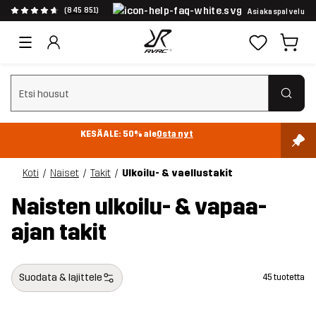
(845 851)
Asiakaspalvelu
Tyhjennä haku
KESÄALE: 50% ale
Osta nyt
Koti
Naiset
Takit
Ulkoilu- & vaellustakit
Naisten ulkoilu- & vapaa-
ajan takit
Suodata & lajittele
45 tuotetta