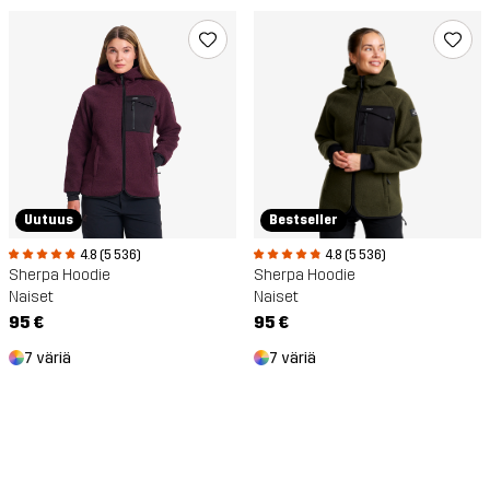
Uutuus
Bestseller
4.8 (5 536)
4.8 (5 536)
Sherpa Hoodie
Sherpa Hoodie
Naiset
Naiset
95 €
95 €
7 väriä
7 väriä