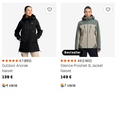
Bestseller
4.7 (862)
4.6 (1 902)
Outdoor Anorak
Silence Proshell 3L Jacket
Naiset
Naiset
139 €
149 €
4 väriä
7 väriä