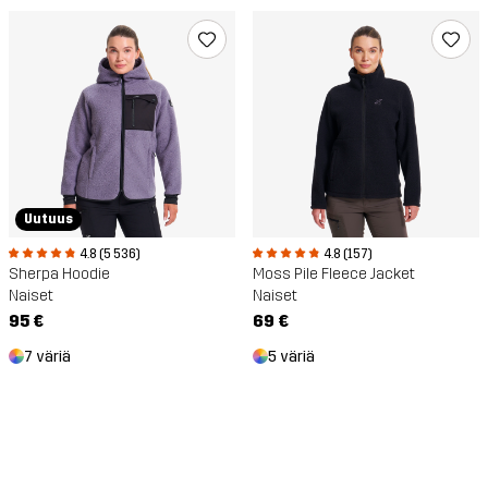
Uutuus
4.8 (5 536)
4.8 (157)
Sherpa Hoodie
Moss Pile Fleece Jacket
Naiset
Naiset
95 €
69 €
7 väriä
5 väriä