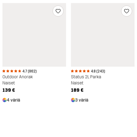
4.8 (243)
4.7 (862)
Status 2L Parka
Outdoor Anorak
Naiset
Naiset
189 €
139 €
3 väriä
4 väriä