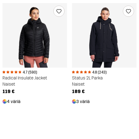
4.7 (590)
4.8 (243)
Radical Insulate Jacket
Status 2L Parka
Naiset
Naiset
119 €
189 €
4 väriä
3 väriä