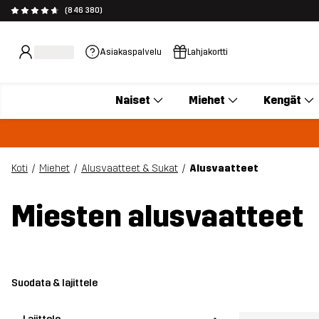
(846 380)
Asiakaspalvelu
Lahjakortti
Naiset
Miehet
Kengät
Koti
Miehet
Alusvaatteet & Sukat
Alusvaatteet
Miesten alusvaatteet
Suodata & lajittele