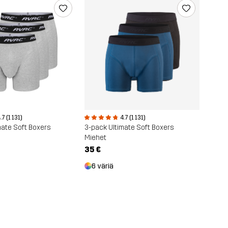
.7 (1 131)
4.7 (1 131)
mate Soft Boxers
3-pack Ultimate Soft Boxers
Miehet
35 €
6 väriä