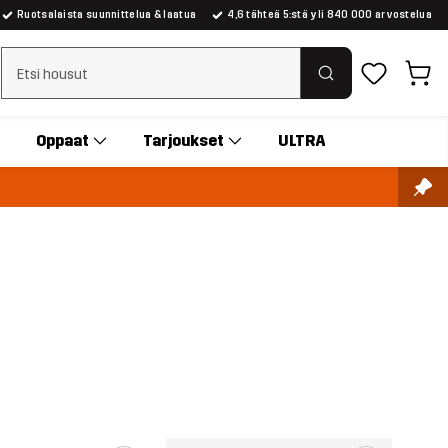
Ruotsalaista suunnittelua & laatua
4,6 tähteä 5:stä yli 840 000 arvostelua
Tyhjennä haku
Oppaat
Tarjoukset
ULTRA