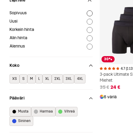
Lajittele
Sopivuus
Uusi
Korkein hinta
Alin hinta
Alennus
30%
Koko
4.7 (1 13
3-pack Ultimate S
XS
S
M
L
XL
2XL
3XL
4XL
Miehet
35 €
24 €
6 väriä
Pääväri
Musta
Harmaa
Vihreä
Sininen