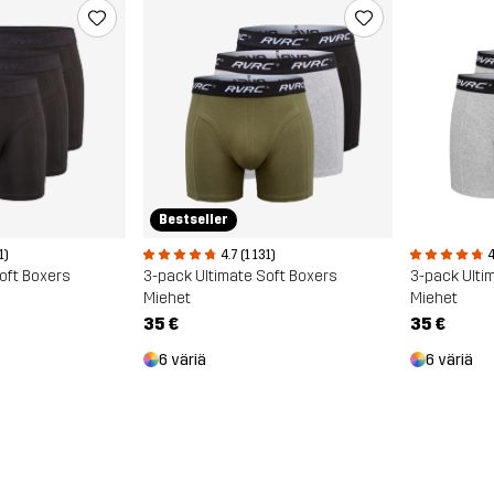
Bestseller
1)
4.7 (1 131)
4
oft Boxers
3-pack Ultimate Soft Boxers
3-pack Ulti
Miehet
Miehet
35 €
35 €
6 väriä
6 väriä