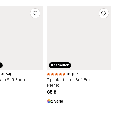
Bestseller
r
4.8 (154)
.8 (154)
7-pack Ultimate Soft Boxer
mate Soft Boxer
Miehet
65 €
2 väriä