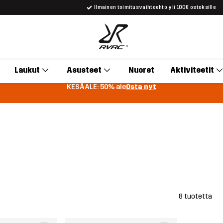
Ilmainen toimitusvaihtoehto yli 100€ ostoksille
Laukut
Asusteet
Nuoret
Aktiviteetit
KESÄALE: 50% ale
Osta nyt
8 tuotetta