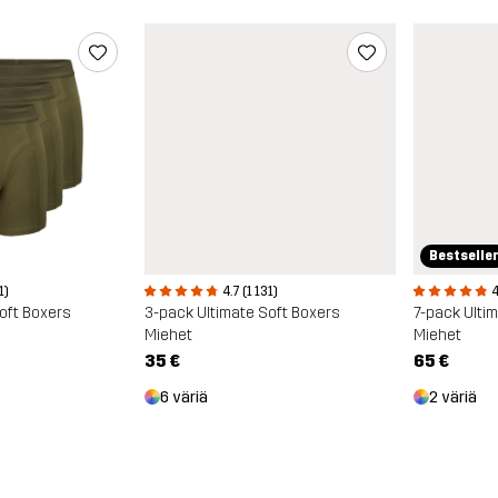
Bestselle
1)
4.7 (1 131)
4
oft Boxers
3-pack Ultimate Soft Boxers
7-pack Ulti
Miehet
Miehet
35 €
65 €
6 väriä
2 väriä