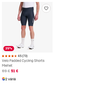
25%
4.5 (73)
Velo Padded Cycling Shorts
Miehet
69 €
51 €
2 väriä