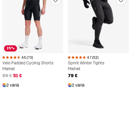
25%
4.5 (73)
4.7 (52)
Velo Padded Cycling Shorts
Sprint Winter Tights
Miehet
Miehet
69 €
51 €
79 €
2 väriä
2 väriä