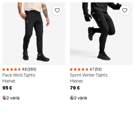
4.6 (293)
4.7 (52)
Pace Wind Tights
Sprint Winter Tights
Miehet
Miehet
95 €
79 €
2 väriä
2 väriä