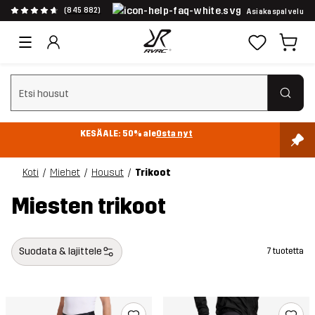
(845 882)
Asiakaspalvelu
Tyhjennä haku
KESÄALE: 50% ale
Osta nyt
Koti
Miehet
Housut
Trikoot
Miesten trikoot
Suodata & lajittele
7 tuotetta