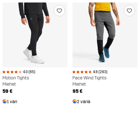
4.0 (65)
4.6 (293)
Motion Tights
Pace Wind Tights
Miehet
Miehet
59 €
95 €
1 väri
2 väriä