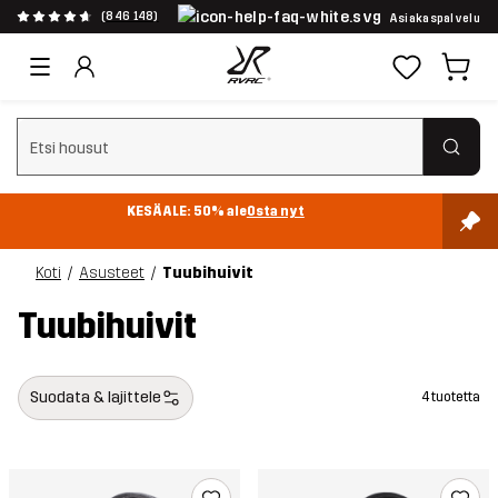
(846 148)
Asiakaspalvelu
Tyhjennä haku
KESÄALE: 50% ale
Osta nyt
Koti
Asusteet
Tuubihuivit
Tuubihuivit
Suodata & lajittele
4 tuotetta