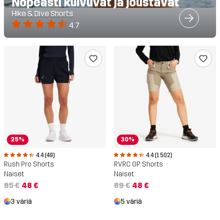
Nopeasti kuivuvat ja joustavat
Hike & Dive Shorts
4.7
25%
30%
4.4 (49)
4.4 (1 502)
Rush Pro Shorts
RVRC GP Shorts
Naiset
Naiset
65 €
48 €
69 €
48 €
3 väriä
5 väriä