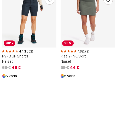
25%
30%
4.6 (179)
4.4 (1 502)
Rise 2-in-1 Skirt
RVRC GP Shorts
Naiset
Naiset
59 €
44 €
69 €
48 €
5 väriä
5 väriä