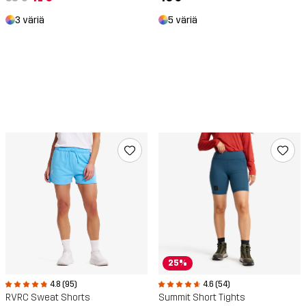
3 väriä
5 väriä
25%
4.8 (95)
4.6 (54)
RVRC Sweat Shorts
Summit Short Tights