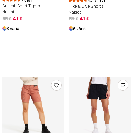
4.6 (54)
4.7 (3 489)
Summit Short Tights
Hike & Dive Shorts
Naiset
Naiset
55 €
41 €
59 €
41 €
3 väriä
6 väriä