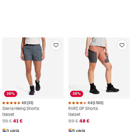
30%
30%
4.6 (33)
4.4 (1 502)
Sierra Hiking Shorts
RVRC GP Shorts
Naiset
Naiset
59 €
41 €
69 €
48 €
3 väriä
5 väriä