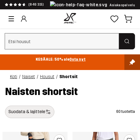
(846 315)
Asiakaspalvelu
Tyhjennä haku
KESÄALE: 50% ale
Osta nyt
Koti
Naiset
Housut
Shortsit
Naisten shortsit
Suodata & lajittele
60 tuotetta