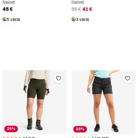
Naiset
Naiset
45 €
55 €
41 €
5 väriä
3 väriä
25%
30%