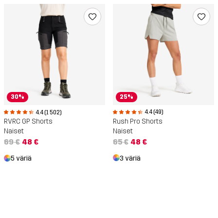
25%
30%
4.4 (49)
4.4 (1 502)
Rush Pro Shorts
RVRC GP Shorts
Naiset
Naiset
65 €
48 €
69 €
48 €
3 väriä
5 väriä