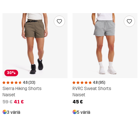
30%
4.6 (33)
4.8 (95)
Sierra Hiking Shorts
RVRC Sweat Shorts
Naiset
Naiset
59 €
41 €
45 €
3 väriä
5 väriä