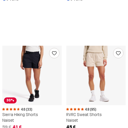
30%
4.6 (33)
4.8 (95)
Sierra Hiking Shorts
RVRC Sweat Shorts
Naiset
Naiset
59 €
41 €
45 €