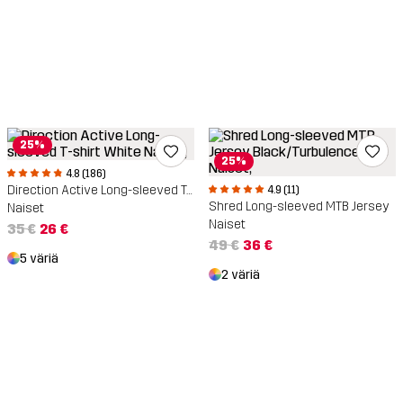
25%
25%
4.8 (186)
Direction Active Long-sleeved T-shirt
4.9 (11)
Shred Long-sleeved MTB Jersey
Naiset
Naiset
35 €
26 €
49 €
36 €
5 väriä
2 väriä