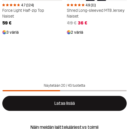
4.7 (124)
4.9 (11)
Force Light Half-zip Top
Shred Long-sleeved MTB Jersey
Naiset
Naiset
59 €
49 €
36 €
3 väriä
2 väriä
Näytetään 20 / 43 tuotetta
Lataa lisää
Näin meidän lajittelujärjestys toimii