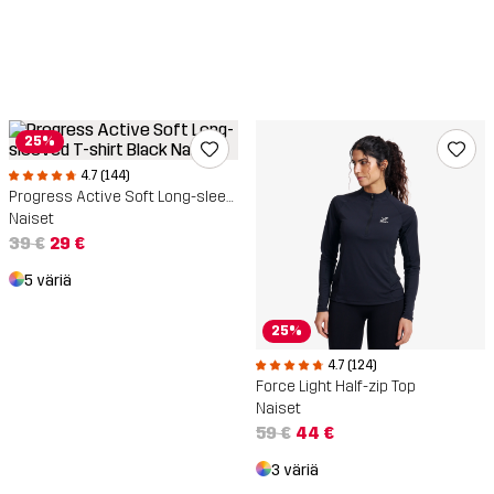
25%
4.7 (144)
Progress Active Soft Long-sleeved T-shirt
Naiset
39 €
29 €
5 väriä
25%
4.7 (124)
Force Light Half-zip Top
Naiset
59 €
44 €
3 väriä