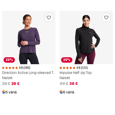
25%
25%
4.8 (186)
4.8 (132)
Direction Active Long-sleeved T-shirt
Impulse Half-zip Top
Naiset
Naiset
35 €
26 €
49 €
36 €
5 väriä
6 väriä