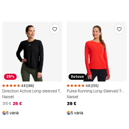
25%
Uutuus
4.8 (186)
4.8 (155)
Direction Active Long-sleeved T-shirt
Pulse Running Long-Sleeved T-Shirt
Naiset
Naiset
35 €
26 €
39 €
5 väriä
5 väriä