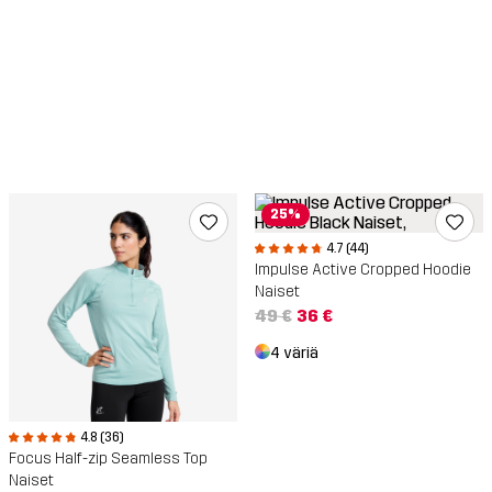
25%
4.7 (44)
Impulse Active Cropped Hoodie
Naiset
49 €
36 €
4 väriä
4.8 (36)
Focus Half-zip Seamless Top
Naiset