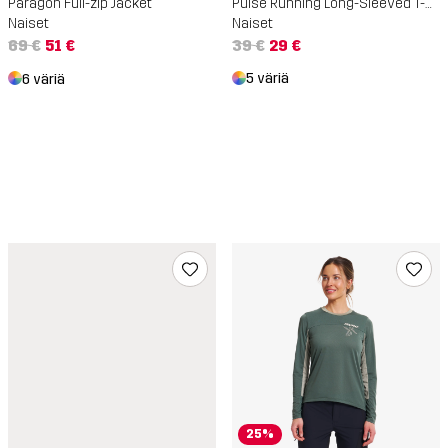
Pulse Running Long-Sleeved T-Shirt
Paragon Full-zip Jacket
Naiset
Naiset
39 €
29 €
69 €
51 €
5 väriä
6 väriä
25%