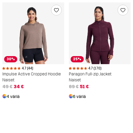
30%
25%
4.7 (44)
4.7 (170)
Impulse Active Cropped Hoodie
Paragon Full-zip Jacket
Naiset
Naiset
49 €
34 €
69 €
51 €
4 väriä
6 väriä