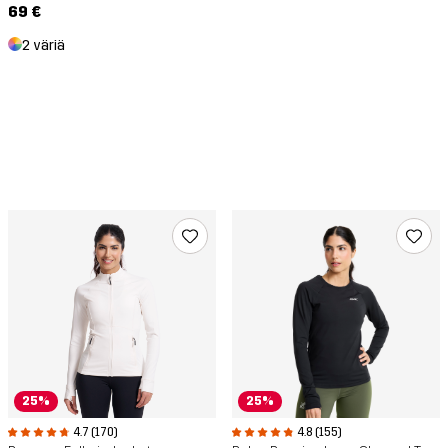
69 €
2 väriä
25%
25%
4.8 (155)
4.7 (170)