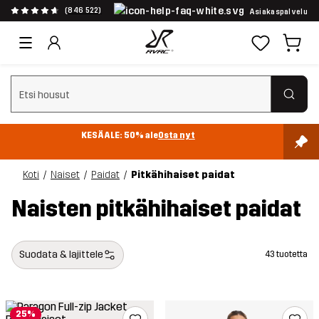
(846 522)
Asiakaspalvelu
Tyhjennä haku
KESÄALE: 50% ale
Osta nyt
Koti
Naiset
Paidat
Pitkähihaiset paidat
Naisten pitkähihaiset paidat
Suodata & lajittele
43 tuotetta
25%