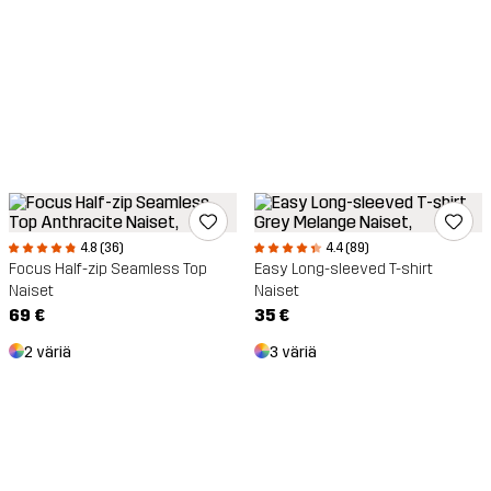
4.8 (36)
4.4 (89)
Focus Half-zip Seamless Top
Easy Long-sleeved T-shirt
Naiset
Naiset
69 €
35 €
2 väriä
3 väriä