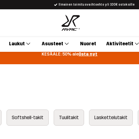
Ilmainen toimitusvaihtoehto yli 100€ ostoksille
Laukut
Asusteet
Nuoret
Aktiviteetit
KESÄALE: 50% ale
Osta nyt
Softshell-takit
Tuulitakit
Laskettelutakit