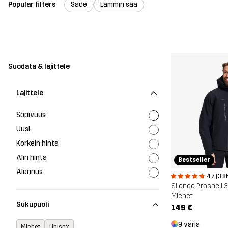
Popular filters
Sade
Lämmin sää
Suodata & lajittele
Lajittele
Sopivuus
Uusi
Korkein hinta
Alin hinta
Bestseller
Alennus
4.7 (3 8
Silence Proshell 
Miehet
Sukupuoli
149 €
9 väriä
Miehet
Unisex