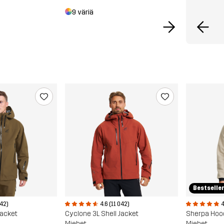
9 väriä
Bestselle
4.6 (11 042)
4
042)
Cyclone 3L Shell Jacket
Sherpa Hoo
Jacket
Miehet
Miehet