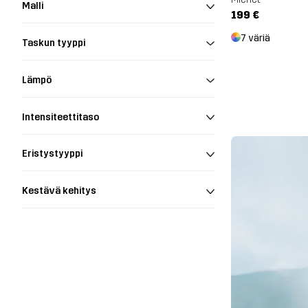
Malli
199 €
7 väriä
Taskun tyyppi
Lämpö
Intensiteettitaso
Eristystyyppi
Kestävä kehitys