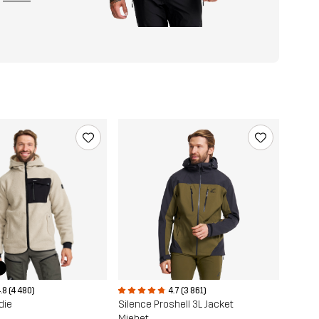
r
.8 (4 480)
4.7 (3 861)
die
Silence Proshell 3L Jacket
Miehet