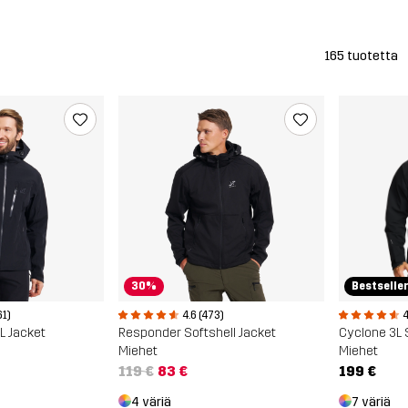
165 tuotetta
30%
Bestselle
61)
4.6 (473)
4
3L Jacket
Responder Softshell Jacket
Cyclone 3L 
Miehet
Miehet
119 €
83 €
199 €
4 väriä
7 väriä