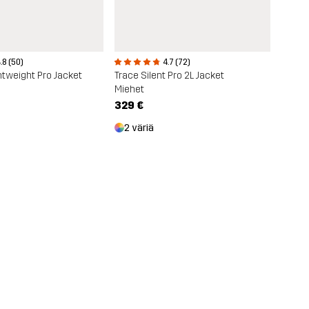
4.7 (72)
.8 (50)
Trace Silent Pro 2L Jacket
htweight Pro Jacket
Miehet
329 €
2 väriä