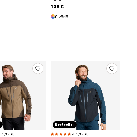
149 €
9 väriä
r
Bestseller
.7 (3 861)
4.7 (3 861)