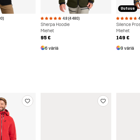
Uutuus
80)
4.8 (4 480)
4
Sherpa Hoodie
Silence Pros
Miehet
Miehet
95 €
149 €
6 väriä
9 väriä