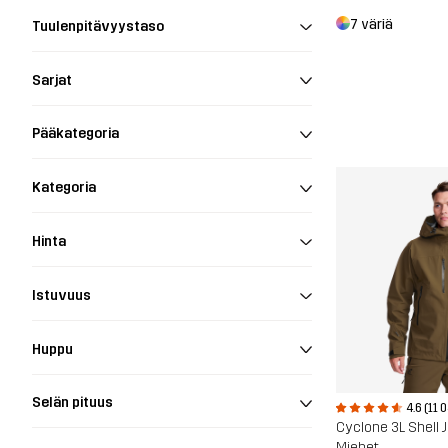
7 väriä
Tuulenpitävyystaso
Sarjat
Pääkategoria
Kategoria
Hinta
Istuvuus
Huppu
Selän pituus
4.6 (11 
Cyclone 3L Shell 
Miehet