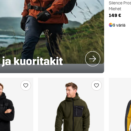
Silence Pros
Miehet
149 €
9 väriä
ja kuoritakit