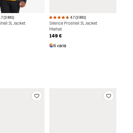
.7 (3 861)
4.7 (3 861)
hell 3L Jacket
Silence Proshell 3L Jacket
Miehet
149 €
9 väriä