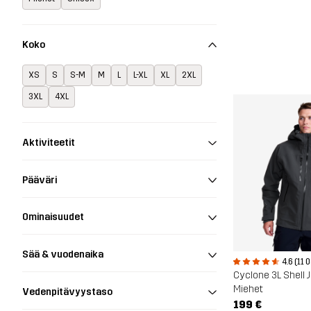
Koko
XS
S
S-M
M
L
L-XL
XL
2XL
3XL
4XL
Aktiviteetit
Pääväri
Ominaisuudet
Sää & vuodenaika
4.6 (11 
Cyclone 3L Shell 
Miehet
Vedenpitävyystaso
199 €