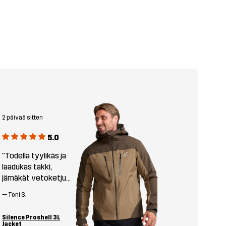
2 päivää sitten
5.0
"Todella tyylikäs ja
laadukas takki,
jämäkät vetoketjut
ja hyvä materiaali!"
—
Toni S.
Silence Proshell 3L
Jacket