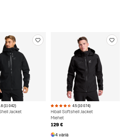
r
.6 (11 042)
4.5 (10 074)
Shell Jacket
Hiball Softshell Jacket
Miehet
129 €
4 väriä