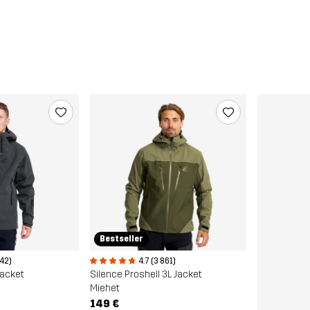
Bestseller
4.7 (3 861)
042)
Silence Proshell 3L Jacket
Jacket
Miehet
149 €