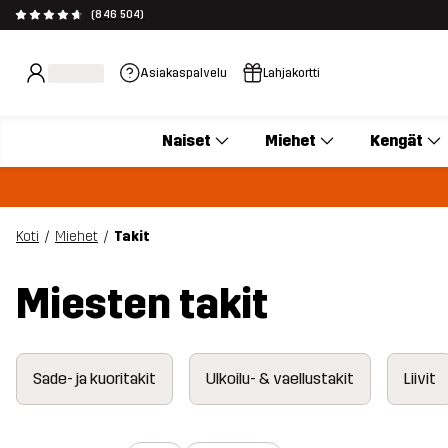
(846 504)
Asiakaspalvelu
Lahjakortti
Naiset
Miehet
Kengät
Koti
Miehet
Takit
Miesten takit
Sade- ja kuoritakit
Ulkoilu- & vaellustakit
Liivit