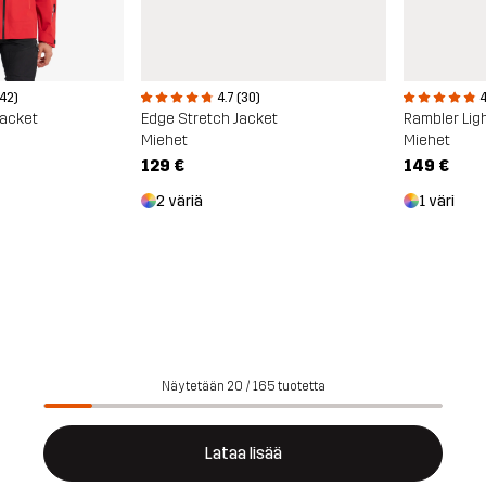
042)
4.7 (30)
4
Jacket
Edge Stretch Jacket
Rambler Lig
Miehet
Miehet
129 €
149 €
2 väriä
1 väri
Näytetään 20 / 165 tuotetta
Lataa lisää