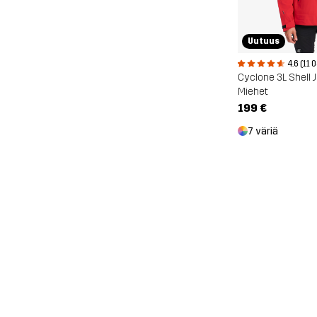
Uutuus
4.6 (11 
Cyclone 3L Shell 
Miehet
199 €
7 väriä