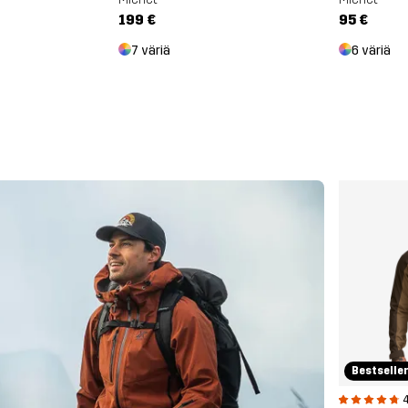
199 €
95 €
7 väriä
6 väriä
Bestselle
4