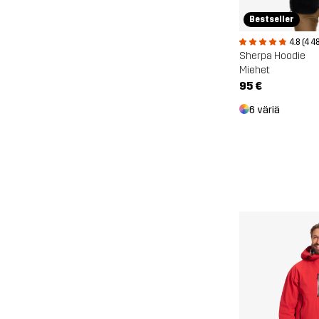
Bestseller
4.8 (4 4
Sherpa Hoodie
Miehet
95 €
6 väriä