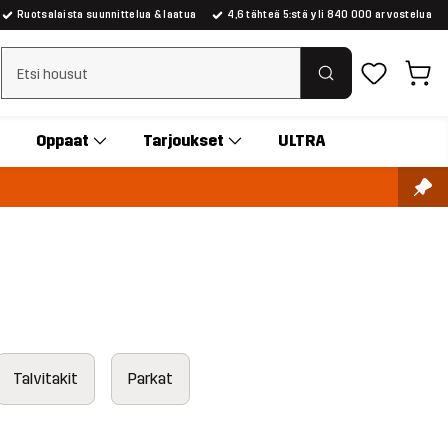
Ruotsalaista suunnittelua & laatua
4,6 tähteä 5:stä yli 840 000 arvostelua
Tyhjennä haku
Oppaat
Tarjoukset
ULTRA
Talvitakit
Parkat