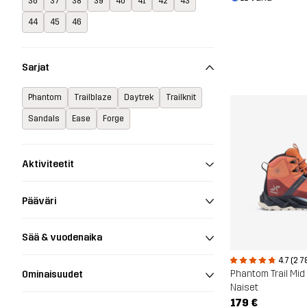
36
37
38
39
40
41
42
43
44
45
46
Sarjat
Phantom
Trailblaze
Daytrek
Trailknit
Sandals
Ease
Forge
Aktiviteetit
Pääväri
Sää & vuodenaika
4.7 (2 7
Ominaisuudet
Naiset
179 €