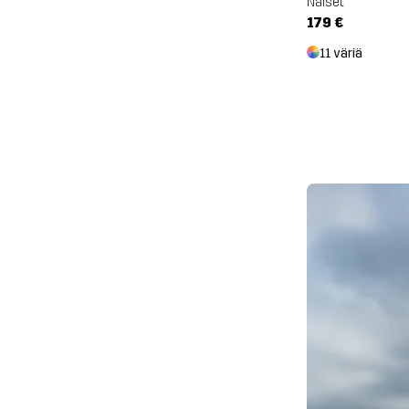
Naiset
179 €
11 väriä