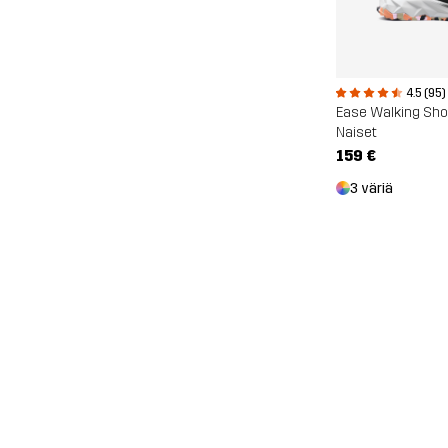
4.5 (95)
Ease Walking Sh
Naiset
159 €
3 väriä