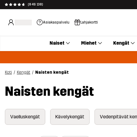
(846 138)
Asiakaspalvelu
Lahjakortti
Naiset
Miehet
Kengät
Koti
Kengät
Naisten kengät
Naisten kengät
Vaelluskengät
Kävelykengät
Vedenpitävät ke