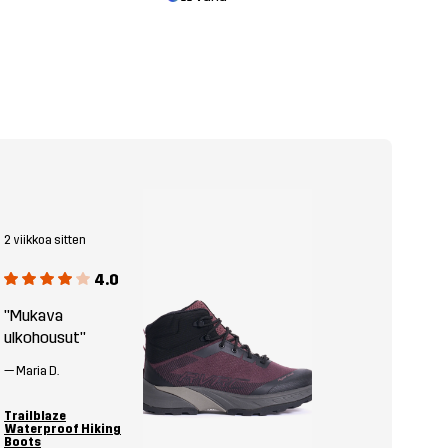
2 viikkoa sitten
4.0
"Mukava
ulkohousut"
—
Maria D.
Trailblaze
Waterproof Hiking
Boots