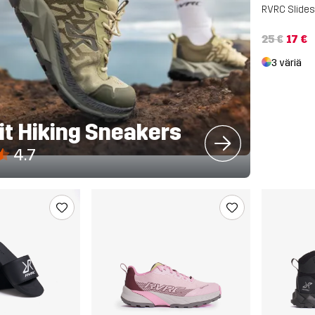
RVRC Slides
25 €
17 €
3 väriä
nit Hiking Sneakers
4.7