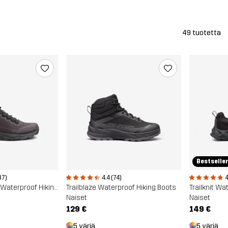
49 tuotetta
Bestselle
87)
4.4 (74)
4
Phantom Trail Mid Waterproof Hiking Boots
Trailblaze Waterproof Hiking Boots
Naiset
Naiset
129 €
149 €
5 väriä
5 väriä