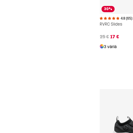
30%
4.8 (65)
RVRC Slides
25 €
17 €
3 väriä