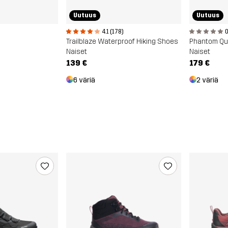
Uutuus
Uutuus
4.1 (178)
0
Trailblaze Waterproof Hiking Shoes
Naiset
Naiset
139 €
179 €
6 väriä
2 väriä