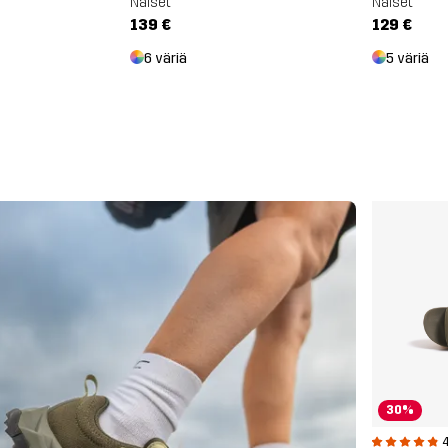
Naiset
Naiset
139 €
129 €
6 väriä
5 väriä
30%
4