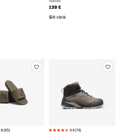
Naiset
139 €
6 väriä
.8 (65)
4.4 (74)