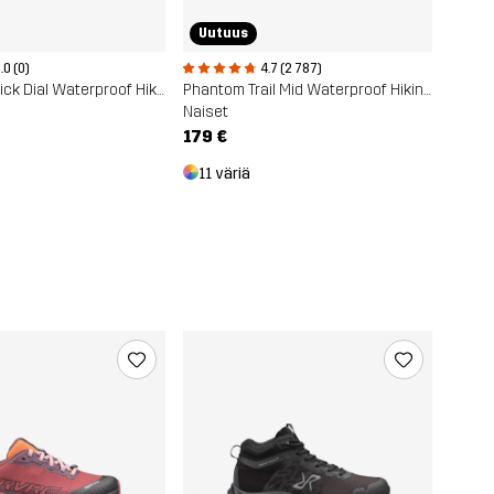
Uutuus
.0 (0)
4.7 (2 787)
Phantom Quick Dial Waterproof Hiking Boots
Phantom Trail Mid Waterproof Hiking Boots
Naiset
179 €
11 väriä