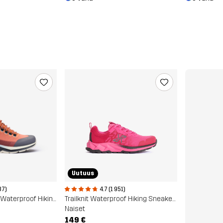
Uutuus
87)
4.7 (1 951)
Phantom Trail Mid Waterproof Hiking Boots
Trailknit Waterproof Hiking Sneakers
Naiset
149 €