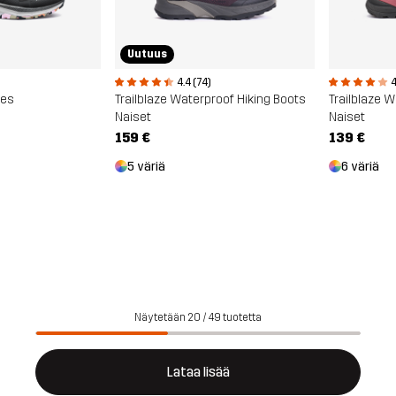
Uutuus
4.4 (74)
4
oes
Trailblaze Waterproof Hiking Boots
Trailblaze 
Naiset
Naiset
159 €
139 €
5 väriä
6 väriä
Näytetään 20 / 49 tuotetta
Lataa lisää