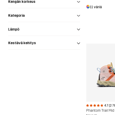
Kengän korkeus
11 väriä
Kategoria
Lämpö
Kestävä kehitys
4.7 (2 7