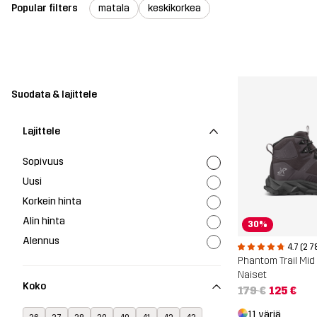
Popular filters
matala
keskikorkea
Suodata & lajittele
Lajittele
Sopivuus
Uusi
Korkein hinta
Alin hinta
30%
Alennus
4.7 (2 7
Naiset
Koko
179 €
125 €
11 väriä