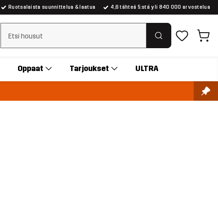
Ruotsalaista suunnittelua & laatua
4,6 tähteä 5:stä yli 840 000 arvostelua
Tyhjennä haku
Oppaat
Tarjoukset
ULTRA