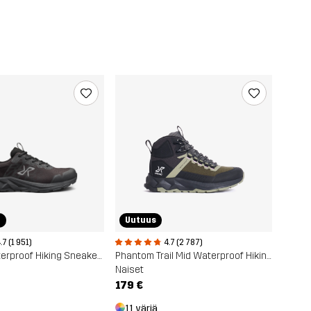
r
Uutuus
.7 (1 951)
4.7 (2 787)
Trailknit Waterproof Hiking Sneakers
Phantom Trail Mid Waterproof Hiking Boots
Naiset
179 €
11 väriä