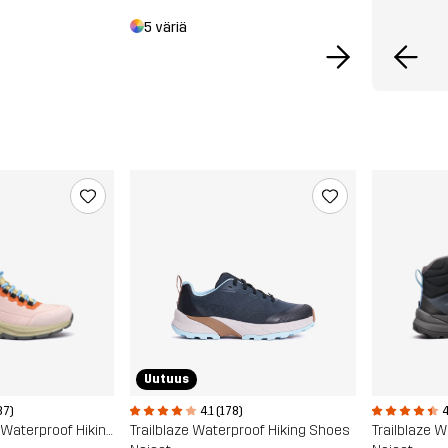
5 väriä
Uutuus
87)
4.1 (178)
4
Phantom Trail Mid Waterproof Hiking Boots
Trailblaze Waterproof Hiking Shoes
Trailblaze 