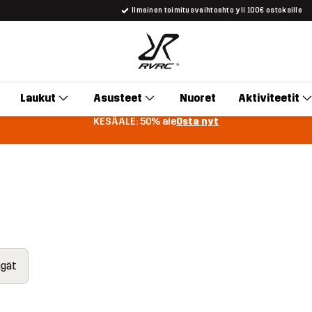
Ilmainen toimitusvaihtoehto yli 100€ ostoksille
Laukut
Asusteet
Nuoret
Aktiviteetit
KESÄALE: 50% ale
Osta nyt
ngät