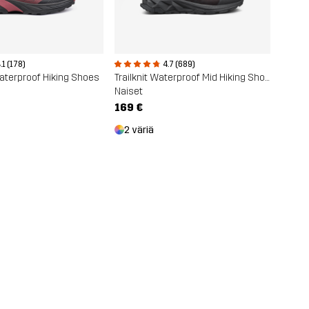
.1 (178)
4.7 (689)
Waterproof Hiking Shoes
Trailknit Waterproof Mid Hiking Shoes
Naiset
169 €
2 väriä