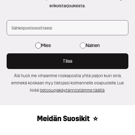
erikoistarjouksista.
Mies
Nainen
Tilaa
Älä huoli, me vihaamme roskapostia yhtä paljon kuin sinä,
emmekä koskaan myy tietojasi kolmannelle osapuolelle. Lue
lisää
tietosuojakäytännöstämme täältä
.
Meidän Suosikit ⭐️