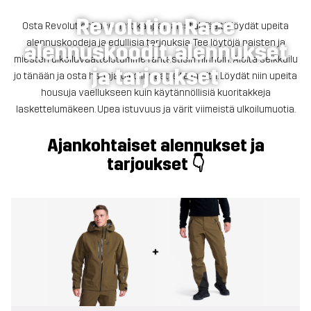
RevolutionRace
Osta RevolutionRace nettikaupan alesta! Täältä löydät upeita
alennuskoodeja ja edullisia tarjouksia. Tee löytöjä naisten ja
alennuskoodit, alennukset
miesten ulkoiluvaatteistamme fantastisin hinnoin. Aloita seikkailu
ja tarjoukset
jo tänään ja osta hapoja ulkoiluvaatteita meiltä. Löydät niin upeita
housuja vaellukseen kuin käytännöllisiä kuoritakkeja
laskettelumäkeen. Upea istuvuus ja värit viimeistä ulkoilumuotia.
Ajankohtaiset alennukset ja
tarjoukset 👇