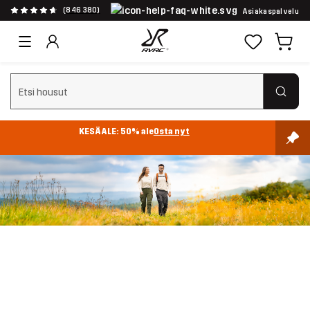
(846 380)
Asiakaspalvelu
Tyhjennä haku
KESÄALE: 50% ale
Osta nyt