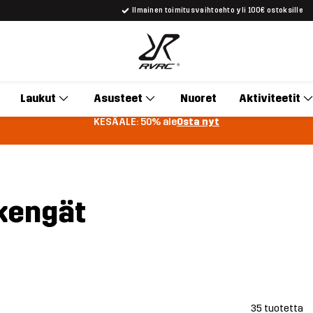
Ilmainen toimitusvaihtoehto yli 100€ ostoksille
Laukut
Asusteet
Nuoret
Aktiviteetit
KESÄALE: 50% ale
Osta nyt
kengät
35 tuotetta