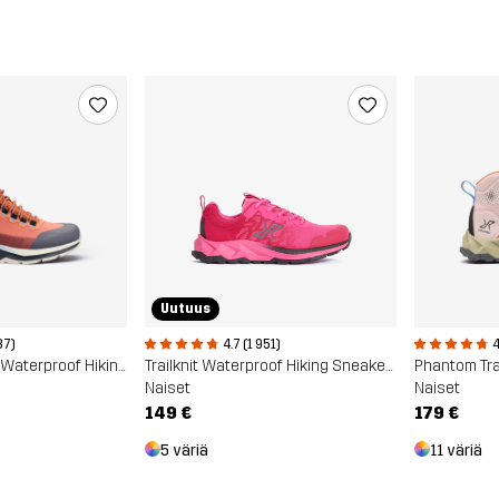
Uutuus
87)
4.7 (1 951)
4
Phantom Trail Mid Waterproof Hiking Boots
Trailknit Waterproof Hiking Sneakers
Naiset
Naiset
149 €
179 €
5 väriä
11 väriä