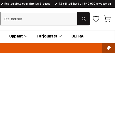
Ruotsalaista suunnittelua & laatua
4,6 tähteä 5:stä yli 840 000 arvostelua
Tyhjennä haku
Oppaat
Tarjoukset
ULTRA