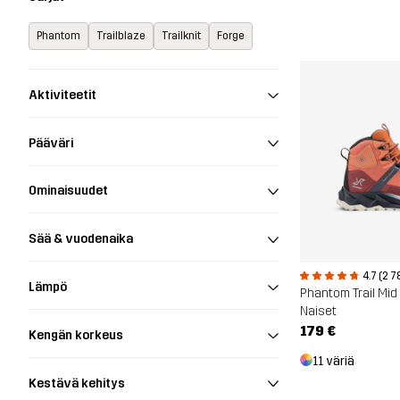
Phantom
Trailblaze
Trailknit
Forge
Aktiviteetit
Pääväri
Ominaisuudet
Sää & vuodenaika
4.7 (2 7
Lämpö
Naiset
179 €
Kengän korkeus
11 väriä
Kestävä kehitys