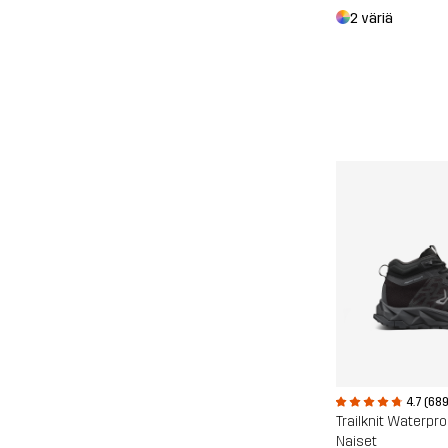
2 väriä
4.7 (689
Naiset