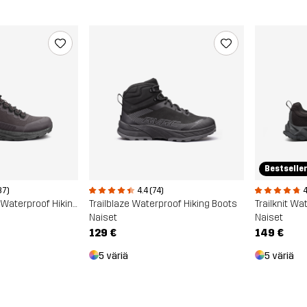
Bestselle
87)
4.4 (74)
4
Phantom Trail Mid Waterproof Hiking Boots
Trailblaze Waterproof Hiking Boots
Naiset
Naiset
129 €
149 €
5 väriä
5 väriä