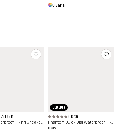
6 väriä
Uutuus
.7 (1 951)
0.0 (0)
Trailknit Waterproof Hiking Sneakers
Phantom Quick Dial Waterproof Hiking Boots
Naiset