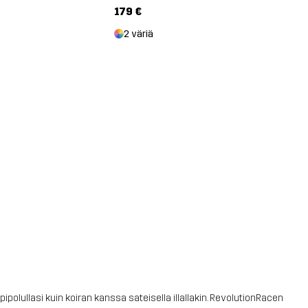
179 €
2 väriä
pipolullasi kuin koiran kanssa sateisella illallakin. RevolutionRacen