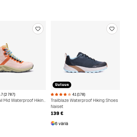
Uutuus
.7 (2 787)
4.1 (178)
Phantom Trail Mid Waterproof Hiking Boots
Trailblaze Waterproof Hiking Shoes
Naiset
139 €
6 väriä