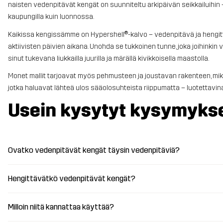
naisten vedenpitävät kengät on suunniteltu arkipäivän seikkailuihin 
kaupungilla kuin luonnossa.
Kaikissa kengissämme on Hypershell®-kalvo – vedenpitävä ja hengittäv
aktiivisten päivien aikana. Unohda se tukkoinen tunne, joka joihinkin 
sinut tukevana liukkailla juurilla ja märällä kivikkoisella maastolla.
Monet mallit tarjoavat myös pehmusteen ja joustavan rakenteen, mik
jotka haluavat lähteä ulos sääolosuhteista riippumatta – luotettavina 
Usein kysytyt kysymyks
Ovatko vedenpitävät kengät täysin vedenpitäviä?
Hengittävätkö vedenpitävät kengät?
Milloin niitä kannattaa käyttää?