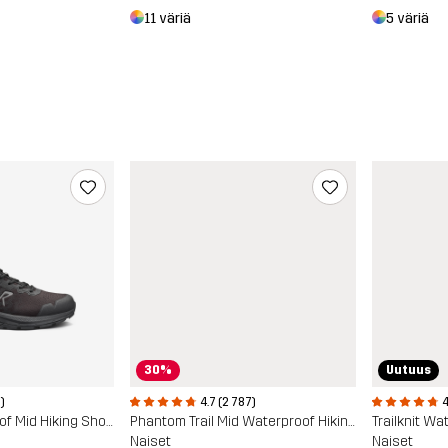
11 väriä
5 väriä
30%
Uutuus
)
4.7 (2 787)
4
Trailknit Waterproof Mid Hiking Shoes
Phantom Trail Mid Waterproof Hiking Boots
Naiset
Naiset