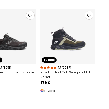
r
Uutuus
.7 (1 951)
4.7 (2 787)
Trailknit Waterproof Hiking Sneakers
Phantom Trail Mid Waterproof Hiking Boots
Naiset
179 €
11 väriä