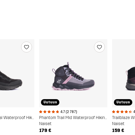
Uutuus
Uutuus
4.7 (2 787)
4
Phantom Quick Dial Waterproof Hiking Boots
Phantom Trail Mid Waterproof Hiking Boots
Trailblaze 
Naiset
Naiset
179 €
159 €