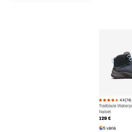
4.4 (74)
Trailblaze Waterp
Naiset
129 €
5 väriä