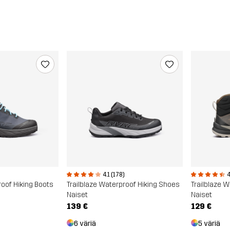
4.1 (178)
4
roof Hiking Boots
Trailblaze Waterproof Hiking Shoes
Trailblaze 
Naiset
Naiset
139 €
129 €
6 väriä
5 väriä