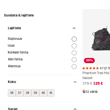
Suodata & lajittele
Lajittele
Sopivuus
Uusi
Korkein hinta
Alin hinta
30%
Alennus
4.7 (2 7
Naiset
Koko
179 €
125 €
11 väriä
36
37
38
39
40
41
Sarjat