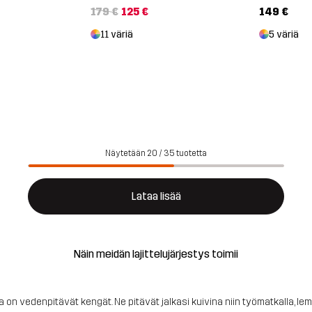
179 €
125 €
149 €
11 väriä
5 väriä
Näytetään 20 / 35 tuotetta
Lataa lisää
Näin meidän lajittelujärjestys toimii
la on vedenpitävät kengät. Ne pitävät jalkasi kuivina niin työmatkalla, lem