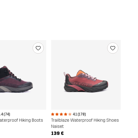
.4 (74)
4.1 (178)
Waterproof Hiking Boots
Trailblaze Waterproof Hiking Shoes
Naiset
139 €