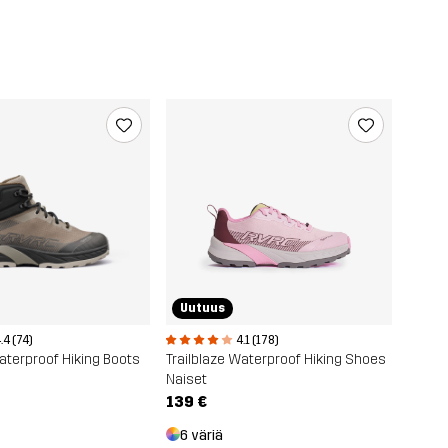
Uutuus
.4 (74)
4.1 (178)
Waterproof Hiking Boots
Trailblaze Waterproof Hiking Shoes
Naiset
139 €
6 väriä