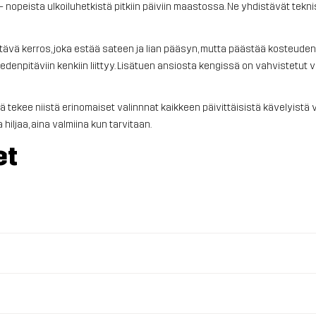
– nopeista ulkoiluhetkistä pitkiin päiviin maastossa. Ne yhdistävät tek
ä kerros, joka estää sateen ja lian pääsyn, mutta päästää kosteuden hai
vedenpitäviin kenkiin liittyy. Lisätuen ansiosta kengissä on vahvistetut
ä tekee niistä erinomaiset valinnnat kaikkeen päivittäisistä kävelyist
hiljaa, aina valmiina kun tarvitaan.
et