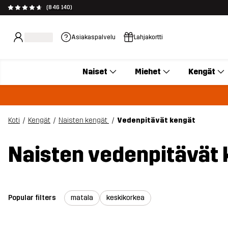
(846 140)
Asiakaspalvelu
Lahjakortti
Naiset
Miehet
Kengät
Koti
Kengät
Naisten kengät
Vedenpitävät kengät
Naisten vedenpitävät 
Popular filters
matala
keskikorkea