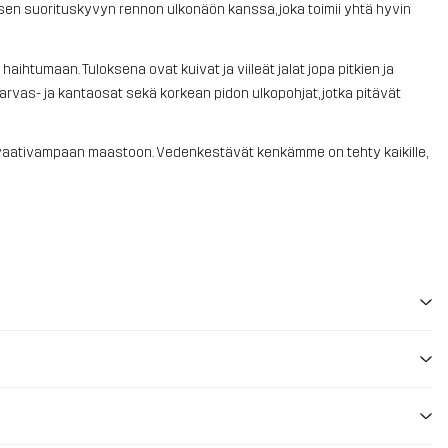
nisen suorituskyvyn rennon ulkonäön kanssa, joka toimii yhtä hyvin
htumaan. Tuloksena ovat kuivat ja viileät jalat jopa pitkien ja
 varvas- ja kantaosat sekä korkean pidon ulkopohjat, jotka pitävät
ä vaativampaan maastoon. Vedenkestävät kenkämme on tehty kaikille,