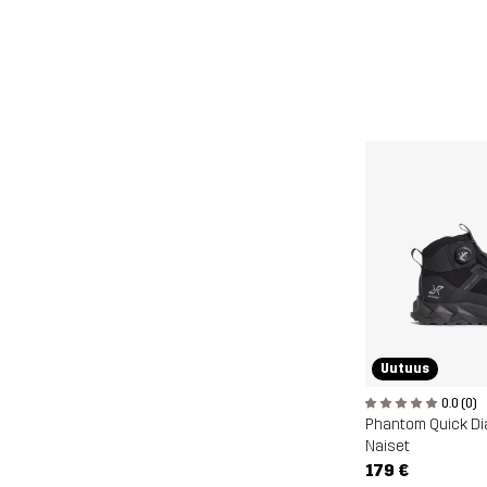
Uutuus
0.0 (0)
Naiset
179 €