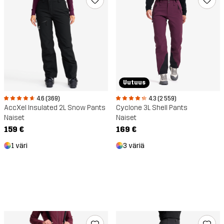
Uutuus
4.3 (2 559)
4.6 (369)
Cyclone 3L Shell Pants
AccXel Insulated 2L Snow Pants
Naiset
Naiset
169 €
159 €
3 väriä
1 väri