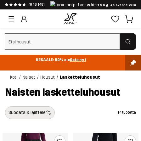
(846 148)
Asiakaspalvelu
Tyhjennä haku
KESÄALE: 50% ale
Osta nyt
Koti
Naiset
Housut
Lasketteluhousut
Naisten lasketteluhousut
Suodata & lajittele
14 tuotetta