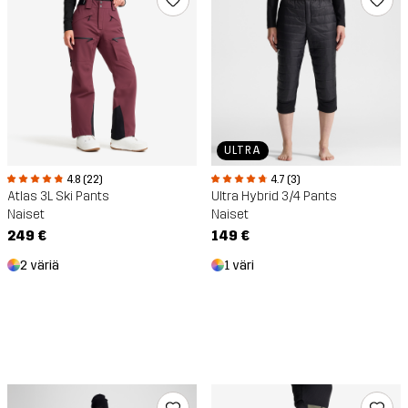
ULTRA
4.8 (22)
4.7 (3)
Atlas 3L Ski Pants
Ultra Hybrid 3/4 Pants
Naiset
Naiset
249 €
149 €
2 väriä
1 väri