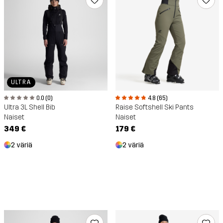
ULTRA
0.0 (0)
4.8 (65)
Ultra 3L Shell Bib
Raise Softshell Ski Pants
Naiset
Naiset
349 €
179 €
2 väriä
2 väriä