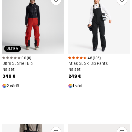
ULTRA
0.0 (0)
4.6 (136)
Ultra 3L Shell Bib
Atlas 3L Ski Bib Pants
Naiset
Naiset
349 €
249 €
2 väriä
1 väri