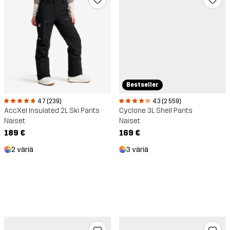
Bestseller
4.7 (239)
4.3 (2 559)
AccXel Insulated 2L Ski Pants
Cyclone 3L Shell Pants
Naiset
Naiset
189 €
169 €
2 väriä
3 väriä