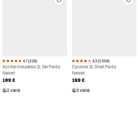
4.7 (239)
4.3 (2 559)
AccXel Insulated 2L Ski Pants
Cyclone 3L Shell Pants
Naiset
Naiset
189 €
169 €
2 väriä
3 väriä