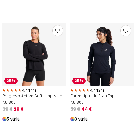
25%
25%
4.7 (144)
4.7 (124)
Progress Active Soft Long-sleeved T-shirt
Force Light Half-zip Top
Naiset
Naiset
39 €
29 €
59 €
44 €
5 väriä
3 väriä