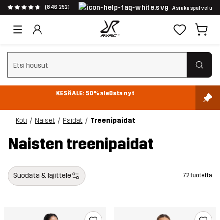
(846 252)
Asiakaspalvelu
Tyhjennä haku
KESÄALE: 50% ale
Osta nyt
Koti
Naiset
Paidat
Treenipaidat
Naisten treenipaidat
Suodata & lajittele
72 tuotetta