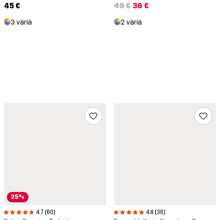
49 €
36 €
45 €
2 väriä
3 väriä
25%
4.7 (60)
4.8 (36)