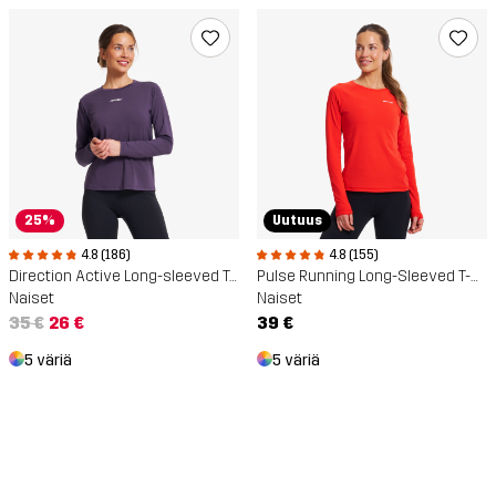
25%
Uutuus
4.8 (186)
4.8 (155)
Direction Active Long-sleeved T-shirt
Pulse Running Long-Sleeved T-Shirt
Naiset
Naiset
35 €
26 €
39 €
5 väriä
5 väriä