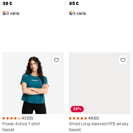
39 €
45 €
3 väriä
3 väriä
25%
4.9 (11)
4.2 (12)
Shred Long-sleeved MTB Jersey
Power Active T-shirt
Naiset
Naiset