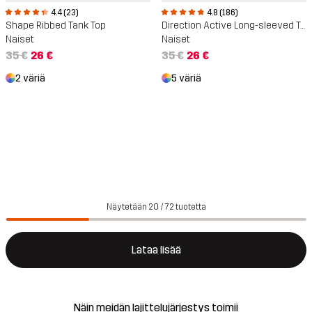
4.4 (23)
4.8 (186)
Shape Ribbed Tank Top
Direction Active Long-sleeved T-shirt
Naiset
Naiset
35 €
26 €
35 €
26 €
2 väriä
5 väriä
Näytetään 20 / 72 tuotetta
Lataa lisää
Näin meidän lajittelujärjestys toimii