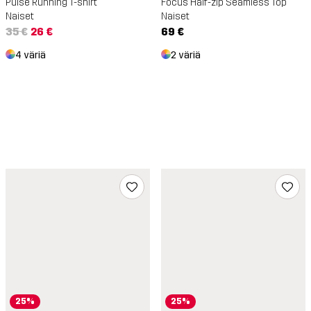
Pulse Running T-shirt
Focus Half-zip Seamless Top
Naiset
Naiset
35 €
26 €
69 €
4 väriä
2 väriä
25%
25%