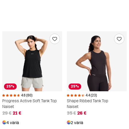
25%
25%
4.6 (60)
4.4 (23)
Progress Active Soft Tank Top
Shape Ribbed Tank Top
Naiset
Naiset
29 €
21 €
35 €
26 €
4 väriä
2 väriä