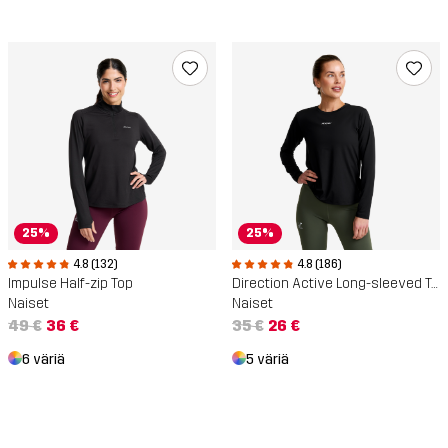
25%
25%
4.8 (186)
4.8 (132)
Direction Active Long-sleeved T-shirt
Impulse Half-zip Top
Naiset
Naiset
35 €
26 €
49 €
36 €
5 väriä
6 väriä