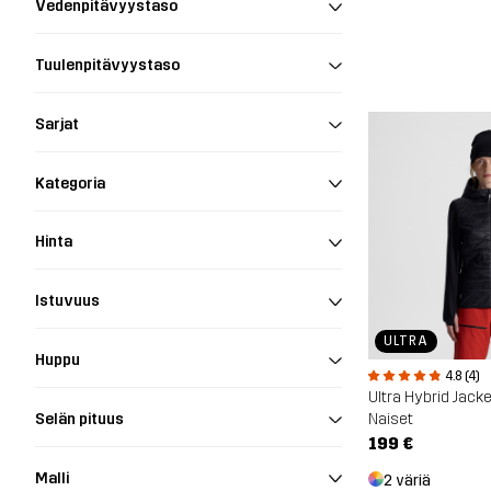
Vedenpitävyystaso
Tuulenpitävyystaso
Sarjat
Kategoria
Hinta
Istuvuus
ULTRA
Huppu
4.8 (4)
Ultra Hybrid Jacke
Naiset
Selän pituus
199 €
Malli
2 väriä