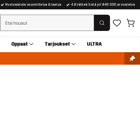
Ruotsalaista suunnittelua & laatua
4,6 tähteä 5:stä yli 840 000 arvostelua
Tyhjennä haku
Oppaat
Tarjoukset
ULTRA