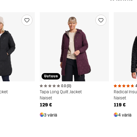
Uutuus
0.0 (0)
4
acket
Tapa Long Quilt Jacket
Radical Insu
Naiset
Naiset
129 €
119 €
3 väriä
4 väriä