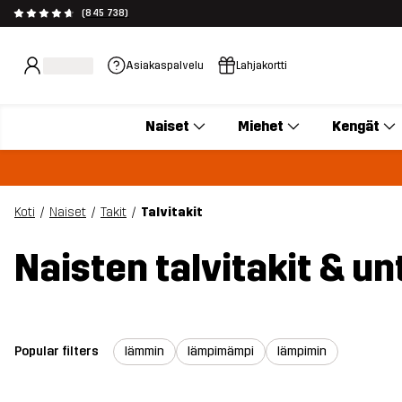
(845 738)
Asiakaspalvelu
Lahjakortti
Naiset
Miehet
Kengät
Koti
Naiset
Takit
Talvitakit
Naisten talvitakit & un
Popular filters
lämmin
lämpimämpi
lämpimin