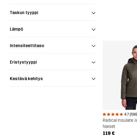
Taskun tyyppi
Lämpö
Intensiteettitaso
Eristystyyppi
Kestävä kehitys
4.7 (590
Radical Insulate 
Naiset
119 €