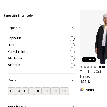
Suodata & lajittele
Lajittele
Sopivuus
Uusi
Korkein hinta
Alin hinta
Uutuus
Alennus
0.0 (0)
Tapa Long Quilt J
Naiset
Koko
129 €
3 väriä
XS
S
M
L
XL
2XL
3XL
4XL
Aktiviteetit