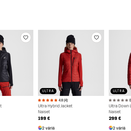
ULTRA
ULTRA
0
4.8 (4)
t
Ultra Down 
Ultra Hybrid Jacket
Naiset
Naiset
299 €
199 €
2 väriä
2 väriä