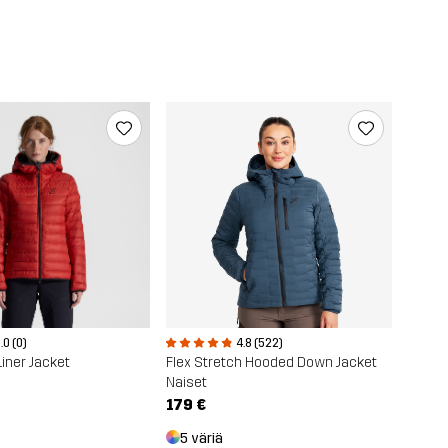
.0 (0)
4.8 (522)
Liner Jacket
Flex Stretch Hooded Down Jacket
Naiset
179 €
5 väriä