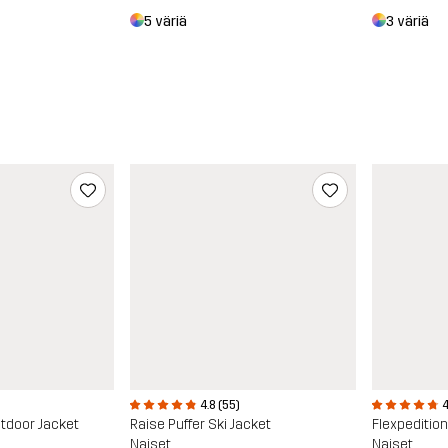
5 väriä
3 väriä
4.8 (55)
4
tdoor Jacket
Raise Puffer Ski Jacket
Flexpeditio
Naiset
Naiset