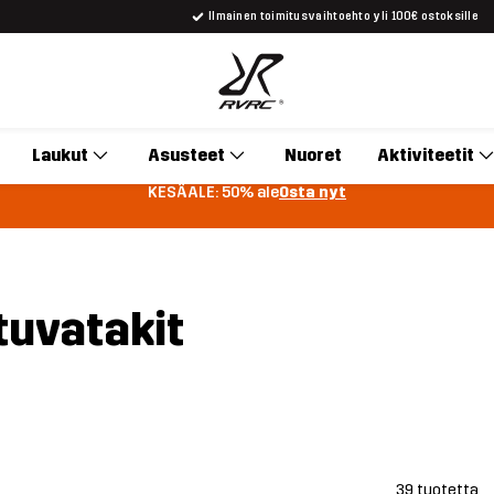
Ilmainen toimitusvaihtoehto yli 100€ ostoksille
Laukut
Asusteet
Nuoret
Aktiviteetit
KESÄALE: 50% ale
Osta nyt
tuvatakit
39 tuotetta