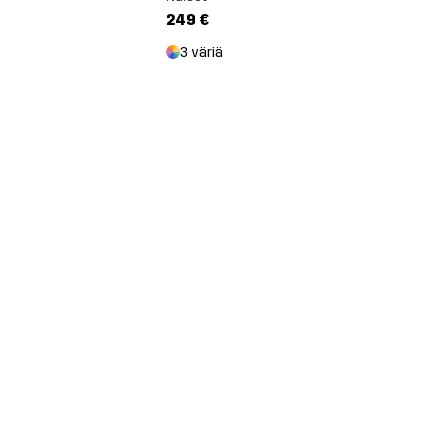
249 €
3 väriä