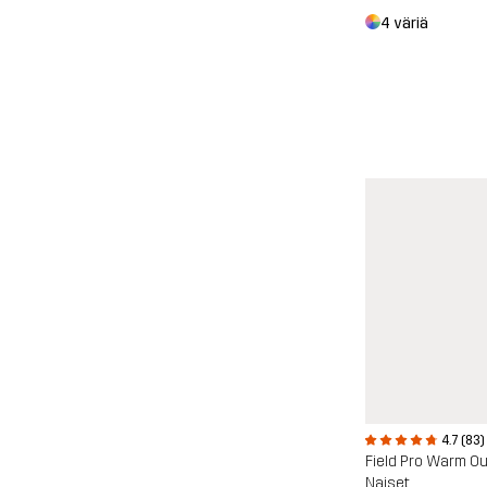
4 väriä
4.7 (83)
Field Pro Warm Ou
Naiset