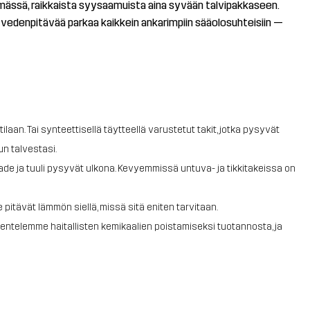
lmässä, raikkaista syysaamuista aina syvään talvipakkaseen.
ä, vedenpitävää parkaa kaikkein ankarimpiin sääolosuhteisiin —
an. Tai synteettisellä täytteellä varustetut takit, jotka pysyvät
n talvestasi.
e ja tuuli pysyvät ulkona. Kevyemmissä untuva- ja tikkitakeissa on
pitävät lämmön siellä, missä sitä eniten tarvitaan.
entelemme haitallisten kemikaalien poistamiseksi tuotannosta, ja