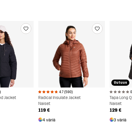
Uutuus
)
4.7 (590)
0
ed Jacket
Radical Insulate Jacket
Tapa Long Qu
Naiset
Naiset
119 €
129 €
4 väriä
3 väriä