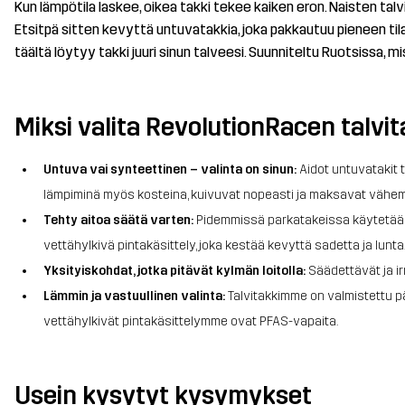
Kun lämpötila laskee, oikea takki tekee kaiken eron. Naisten t
Etsitpä sitten kevyttä untuvatakkia, joka pakkautuu pieneen tila
täältä löytyy takki juuri sinun talveesi. Suunniteltu Ruotsissa,
Miksi valita RevolutionRacen talvit
Untuva vai synteettinen – valinta on sinun:
Aidot untuvatakit t
lämpiminä myös kosteina, kuivuvat nopeasti ja maksavat vähemm
Tehty aitoa säätä varten:
Pidemmissä parkatakeissa käytetään v
vettähylkivä pintakäsittely, joka kestää kevyttä sadetta ja lunta
Yksityiskohdat, jotka pitävät kylmän loitolla:
Säädettävät ja ir
Lämmin ja vastuullinen valinta:
Talvitakkimme on valmistettu pä
vettähylkivät pintakäsittelymme ovat PFAS-vapaita.
Usein kysytyt kysymykset