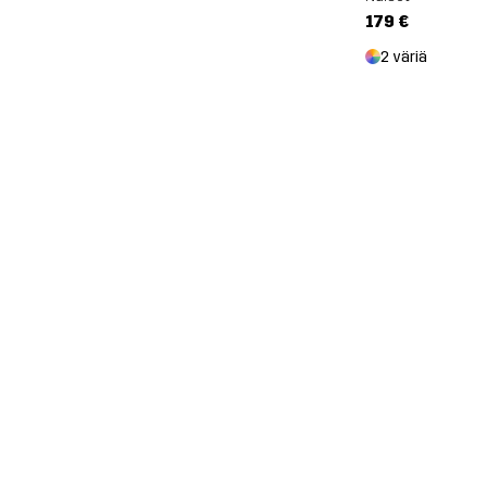
179 €
2 väriä