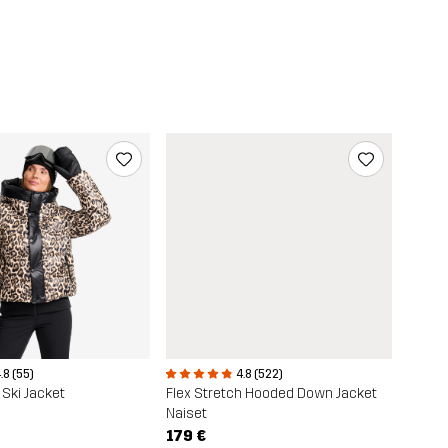
.8 (55)
4.8 (522)
 Ski Jacket
Flex Stretch Hooded Down Jacket
Naiset
179 €