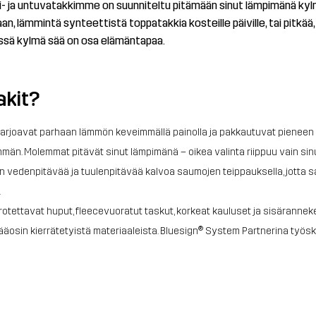
alvi- ja untuvatakkimme on suunniteltu pitämään sinut lämpimänä ky
an, lämmintä synteettistä toppatakkia kosteille päiville, tai pitkä
 missä kylmä sää on osa elämäntapaa.
akit?
arjoavat parhaan lämmön keveimmällä painolla ja pakkautuvat pieneen tila
än. Molemmat pitävät sinut lämpimänä – oikea valinta riippuu vain sinu
edenpitävää ja tuulenpitävää kalvoa saumojen teippauksella, jotta sad
.
rotettavat huput, fleecevuoratut taskut, korkeat kauluset ja sisäranneke 
äosin kierrätetyistä materiaaleista. Bluesign® System Partnerina työsk