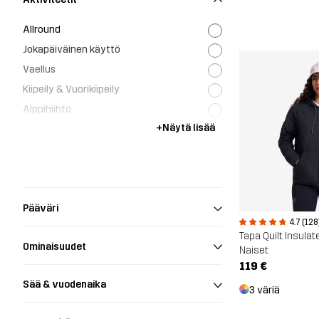
Allround
Jokapäiväinen käyttö
Vaellus
Kiipeily & Vuorikiipeily
Alppihiihto
+
Näytä lisää
Metsästys ja luontokuvaus
Työ & puutarha
Pääväri
4.7 (128
Tapa Quilt Insulat
Ominaisuudet
Naiset
119 €
Sää & vuodenaika
3 väriä