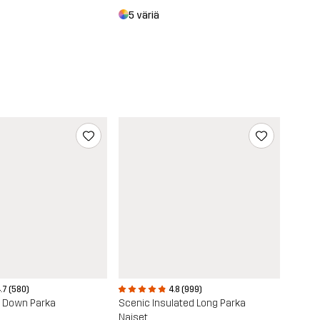
5 väriä
.7 (580)
4.8 (999)
n Down Parka
Scenic Insulated Long Parka
Naiset