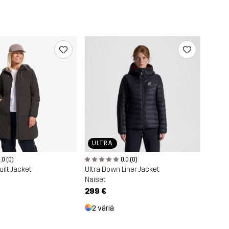
ULTRA
.0 (0)
0.0 (0)
ilt Jacket
Ultra Down Liner Jacket
Naiset
299 €
2 väriä