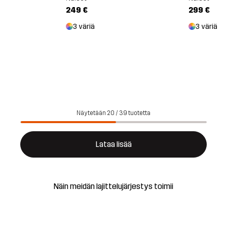
249 €
299 €
3 väriä
3 väriä
Näytetään 20 / 39 tuotetta
Lataa lisää
Näin meidän lajittelujärjestys toimii