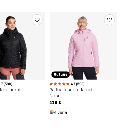
Uutuus
.7 (590)
4.7 (590)
late Jacket
Radical Insulate Jacket
Naiset
119 €
4 väriä