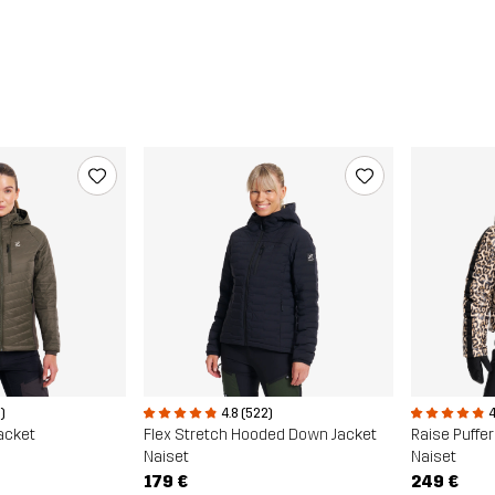
)
4.8 (522)
4
Jacket
Flex Stretch Hooded Down Jacket
Raise Puffer
Naiset
Naiset
179 €
249 €