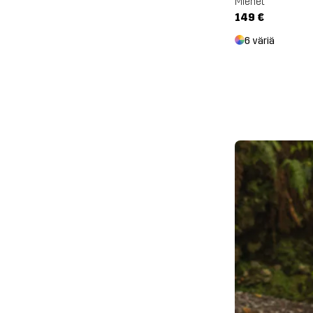
Miehet
149 €
6 väriä