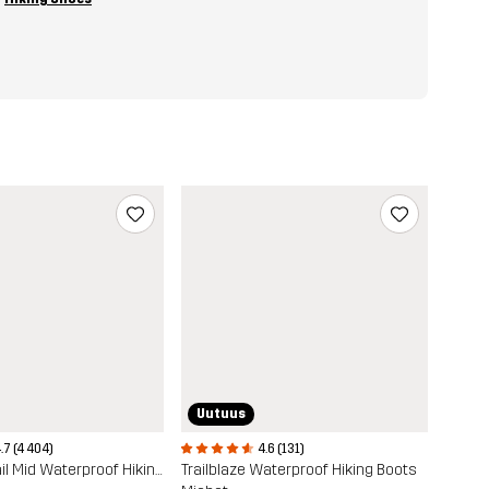
Uutuus
.7 (4 404)
4.6 (131)
Phantom Trail Mid Waterproof Hiking Boots
Trailblaze Waterproof Hiking Boots