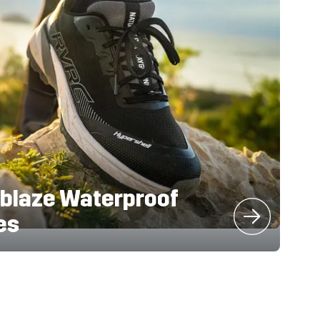
lblaze Waterproof
es