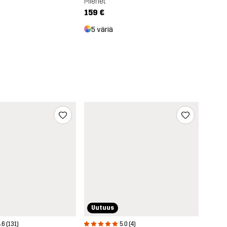
Miehet
159 €
5 väriä
Uutuus
.6 (131)
5.0 (4)