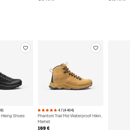
48)
4.7 (4 404)
 Hiking Shoes
Phantom Trail Mid Waterproof Hiking Boots
Miehet
169 €