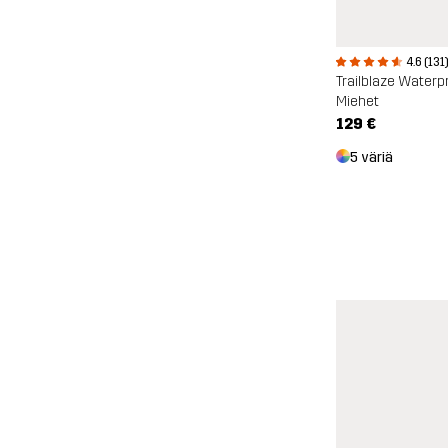
4.6 (131
Trailblaze Waterp
Miehet
129 €
5 väriä