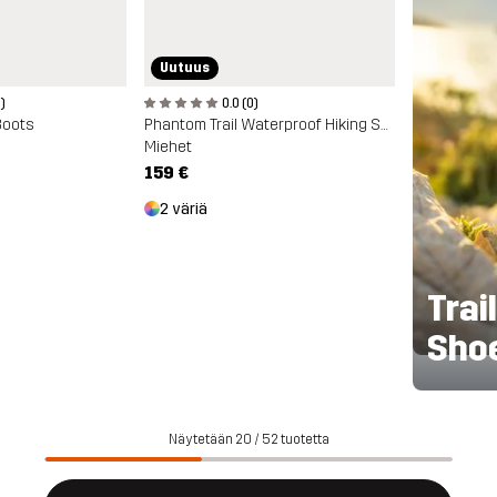
Uutuus
)
0.0 (0)
Boots
Phantom Trail Waterproof Hiking Shoe
Miehet
159 €
2 väriä
Trai
Sho
Näytetään 20 / 52 tuotetta