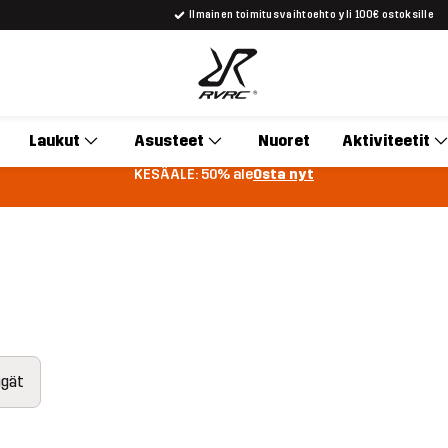
Ilmainen toimitusvaihtoehto yli 100€ ostoksille
Laukut
Asusteet
Nuoret
Aktiviteetit
KESÄALE: 50% ale
Osta nyt
ngät