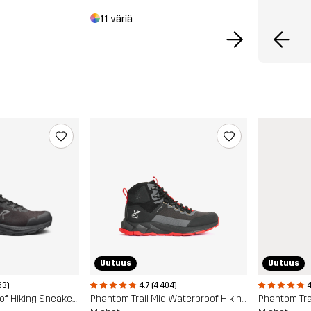
11 väriä
Uutuus
Uutuus
63)
4.7 (4 404)
4
Trailknit Waterproof Hiking Sneakers
Phantom Trail Mid Waterproof Hiking Boots