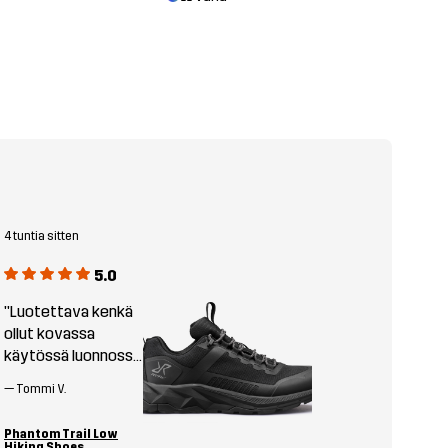
4 tuntia sitten
5.0
"Luotettava kenkä
ollut kovassa
käytössä luonnossa
ja arjessa. "
—
Tommi V.
Phantom Trail Low
Hiking Shoes