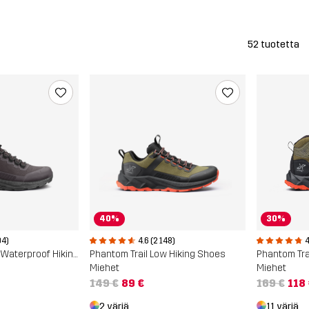
52 tuotetta
40%
30%
04)
4.6 (2 148)
4
Phantom Trail Mid Waterproof Hiking Boots
Phantom Trail Low Hiking Shoes
Miehet
Miehet
149 €
89 €
169 €
118
2 väriä
11 väriä