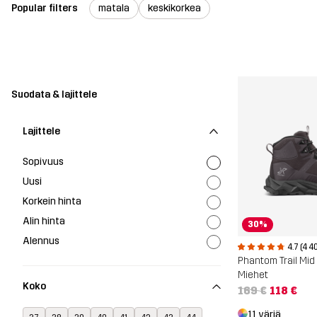
Popular filters
matala
keskikorkea
Suodata & lajittele
Lajittele
Sopivuus
Uusi
Korkein hinta
Alin hinta
30%
Alennus
4.7 (4 4
Miehet
Koko
169 €
118 €
11 väriä