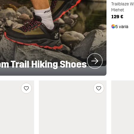
Trailblaze 
Miehet
129 €
5 väriä
m Trail Hiking Shoes