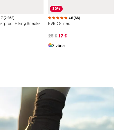
30%
.7 (2 263)
4.8 (66)
Trailknit Waterproof Hiking Sneakers
RVRC Slides
25 €
17 €
3 väriä