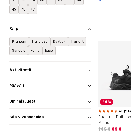
37
38
39
40
41
42
43
44
45
46
47
Sarjat
Phantom
Trailblaze
Daytrek
Trailknit
Sandals
Forge
Ease
Aktiviteetit
Pääväri
Ominaisuudet
40%
4.6 (2 1
Phantom Trail Low
Sää & vuodenaika
Miehet
149 €
89 €