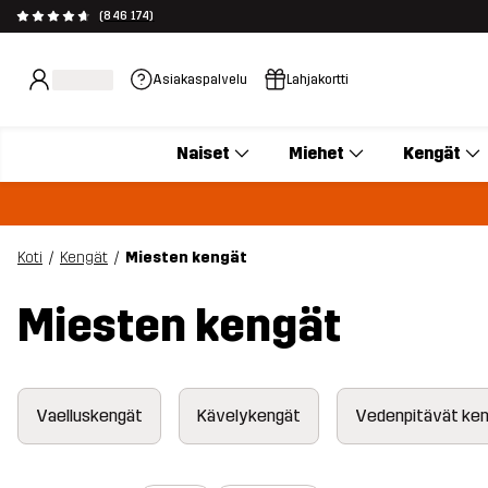
(846 174)
Asiakaspalvelu
Lahjakortti
Naiset
Miehet
Kengät
Koti
Kengät
Miesten kengät
Miesten kengät
Vaelluskengät
Kävelykengät
Vedenpitävät ke