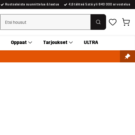
Ruotsalaista suunnittelua & laatua
4,6 tähteä 5:stä yli 840 000 arvostelua
Tyhjennä haku
Oppaat
Tarjoukset
ULTRA