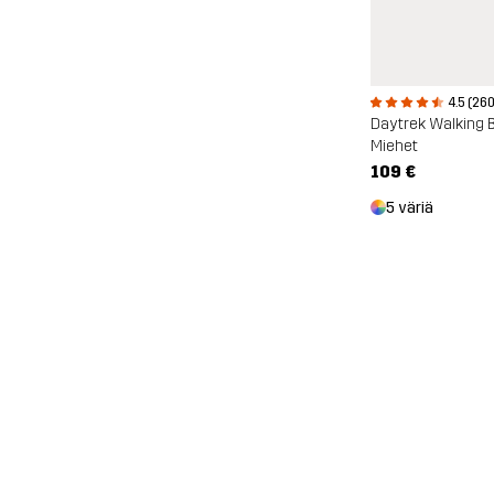
4.5 (260
Daytrek Walking 
Miehet
109 €
5 väriä