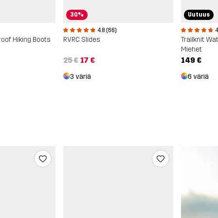
30%
Uutuus
)
4.8 (66)
4
roof Hiking Boots
RVRC Slides
Miehet
25 €
17 €
149 €
3 väriä
6 väriä