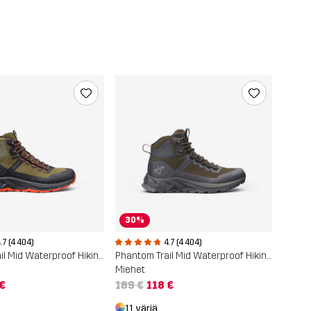
30%
.7 (4 404)
4.7 (4 404)
Phantom Trail Mid Waterproof Hiking Boots
Phantom Trail Mid Waterproof Hiking Boots
Miehet
 €
169 €
118 €
11 väriä