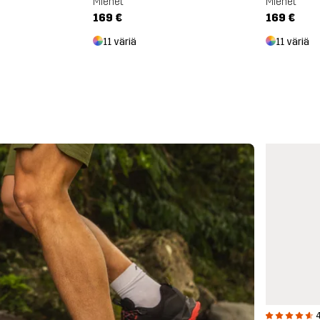
Miehet
Miehet
169 €
169 €
11 väriä
11 väriä
4