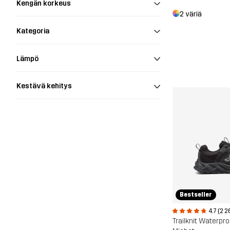
Kengän korkeus
2 väriä
Kategoria
Lämpö
Kestävä kehitys
Bestseller
4.7 (2 2