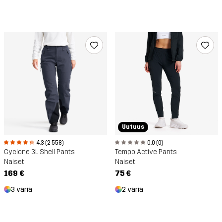
Uutuus
0.0 (0)
4.3 (2 558)
Tempo Active Pants
Cyclone 3L Shell Pants
Naiset
Naiset
75 €
169 €
2 väriä
3 väriä