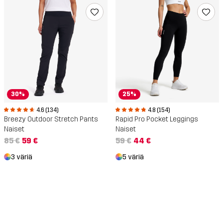
30%
25%
4.6 (134)
4.8 (154)
Breezy Outdoor Stretch Pants
Rapid Pro Pocket Leggings
Naiset
Naiset
85 €
59 €
59 €
44 €
3 väriä
5 väriä