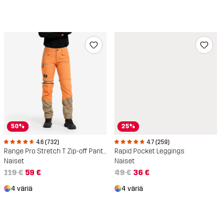
50%
25%
4.6 (732)
4.7 (259)
Range Pro Stretch T Zip-off Pants
Rapid Pocket Leggings
Naiset
Naiset
119 €
59 €
49 €
36 €
4 väriä
4 väriä