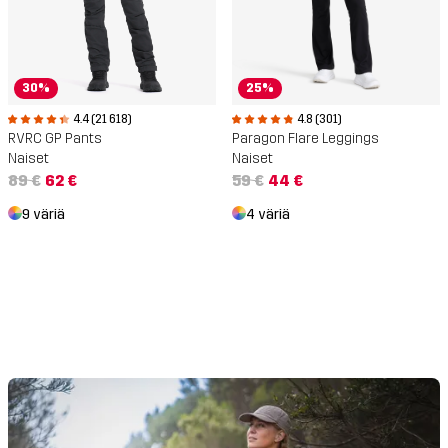
30%
25%
4.4 (21 618)
4.8 (301)
RVRC GP Pants
Paragon Flare Leggings
Naiset
Naiset
89 €
62 €
59 €
44 €
9 väriä
4 väriä