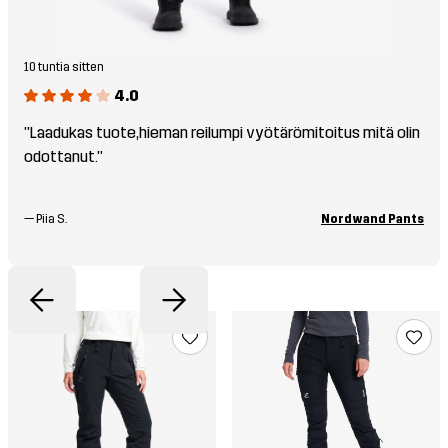
10 tuntia sitten
4.0
"Laadukas tuote,hieman reilumpi vyötärömitoitus mitä olin
odottanut."
—
Piia S.
Nordwand Pants