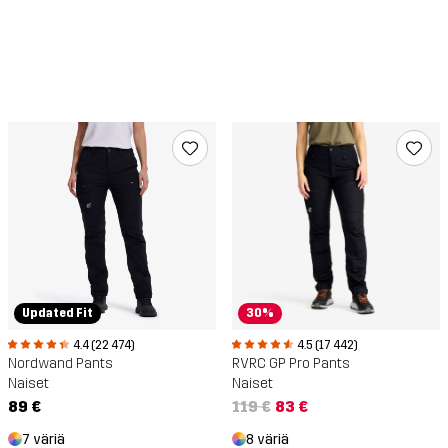
Updated Fit
30%
4.4 (22 474)
4.5 (17 442)
Nordwand Pants
RVRC GP Pro Pants
Naiset
Naiset
89 €
119 €
83 €
7 väriä
8 väriä