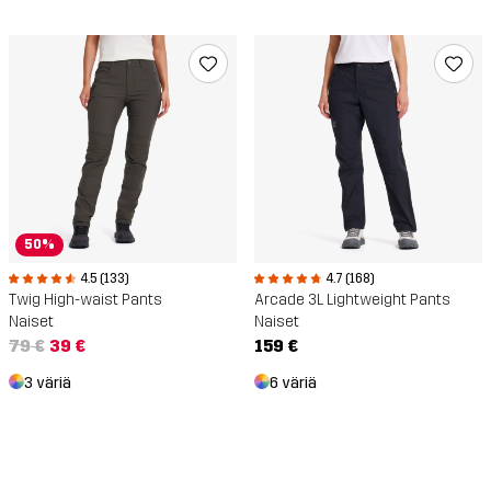
50%
4.5 (133)
4.7 (168)
Twig High-waist Pants
Arcade 3L Lightweight Pants
Naiset
Naiset
79 €
39 €
159 €
3 väriä
6 väriä