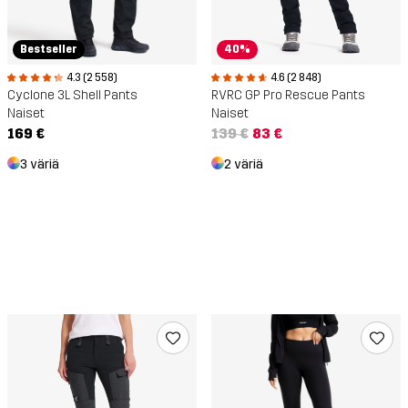
Bestseller
40%
4.3 (2 558)
4.6 (2 848)
Cyclone 3L Shell Pants
RVRC GP Pro Rescue Pants
Naiset
Naiset
169 €
139 €
83 €
3 väriä
2 väriä