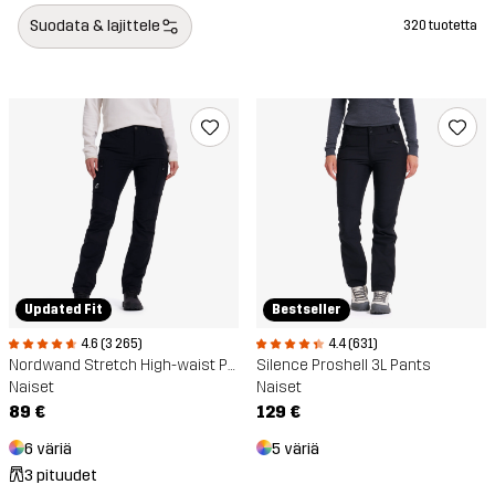
Suodata & lajittele
320 tuotetta
Updated Fit
Bestseller
4.6 (3 265)
4.4 (631)
Nordwand Stretch High-waist Pants
Silence Proshell 3L Pants
Naiset
Naiset
89 €
129 €
6 väriä
5 väriä
3 pituudet