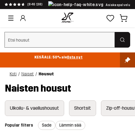
(846 138)
Asiakaspalvelu
Tyhjennä haku
KESÄALE: 50% ale
Osta nyt
Koti
Naiset
Housut
Naisten housut
Ulkoilu- & vaellushousut
Shortsit
Zip-off-housu
Popular filters
Sade
Lämmin sää