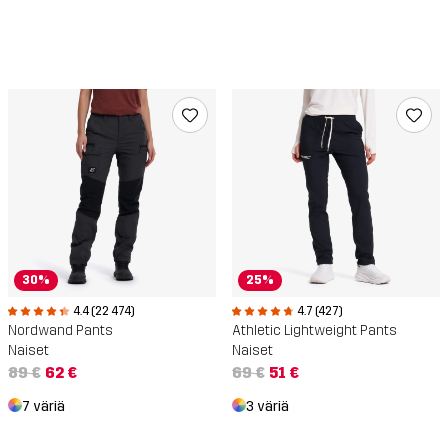
30%
25%
4.4 (22 474)
4.7 (427)
Nordwand Pants
Athletic Lightweight Pants
Naiset
Naiset
89 €
62 €
69 €
51 €
7 väriä
3 väriä