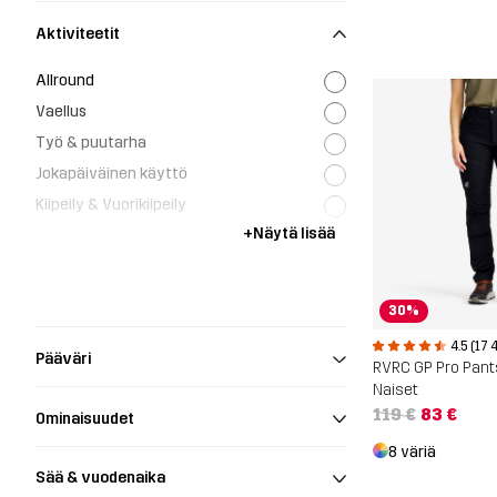
Aktiviteetit
Allround
Vaellus
Työ & puutarha
Jokapäiväinen käyttö
Kiipeily & Vuorikiipeily
+
Näytä lisää
Juoksu ja treeni
Metsästys ja luontokuvaus
30%
4.5 (17 
Pääväri
RVRC GP Pro Pant
Naiset
119 €
83 €
Ominaisuudet
8 väriä
Sää & vuodenaika