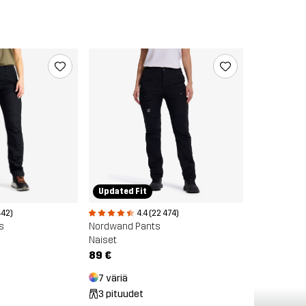
Updated Fit
442)
4.4 (22 474)
s
Nordwand Pants
Naiset
89 €
7 väriä
3 pituudet