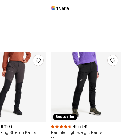
4 väriä
Bestseller
.6 (128)
4.6 (764)
king Stretch Pants
Rambler Lightweight Pants