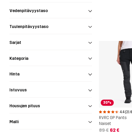
Vedenpitävyystaso
Tuulenpitävyystaso
Sarjat
Kategoria
Hinta
Istuvuus
30%
Housujen pituus
4.4 (21 
RVRC GP Pants
Malli
Naiset
89 €
62 €