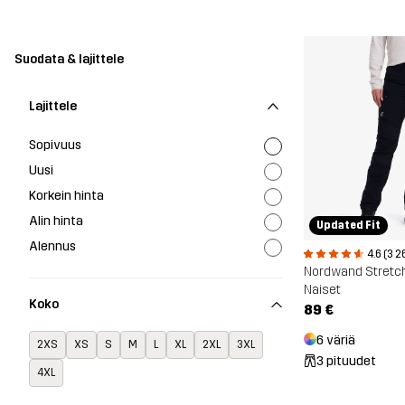
Suodata & lajittele
Lajittele
Sopivuus
Uusi
Korkein hinta
Alin hinta
Updated Fit
Alennus
4.6 (3 2
Naiset
Koko
89 €
6 väriä
2XS
XS
S
M
L
XL
2XL
3XL
3 pituudet
4XL