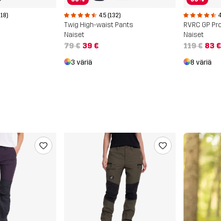
618)
4.5 (132)
4
Twig High-waist Pants
RVRC GP Pr
Naiset
Naiset
79 €
39 €
119 €
83 €
3 väriä
8 väriä