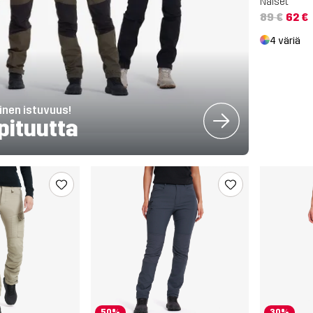
Naiset
89 €
62 €
4 väriä
inen istuvuus!
pituutta
50%
30%