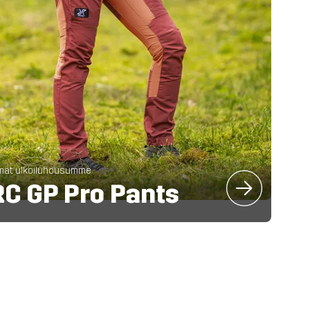
mät ulkoiluhousumme
C GP Pro Pants