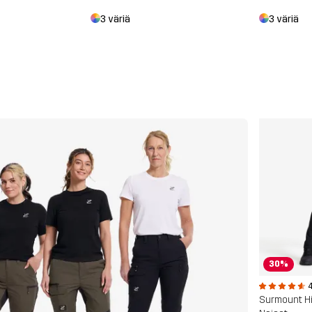
3 väriä
3 väriä
30%
4
Surmount Hi