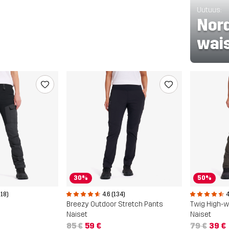
Uutuus:
Nor
wais
30%
50%
618)
4.6 (134)
4
Breezy Outdoor Stretch Pants
Twig High-w
Naiset
Naiset
85 €
59 €
79 €
39 €