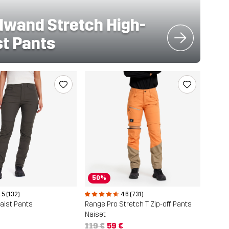
dwand Stretch High-
t Pants
50%
.5 (132)
4.6 (731)
aist Pants
Range Pro Stretch T Zip-off Pants
Naiset
119 €
59 €