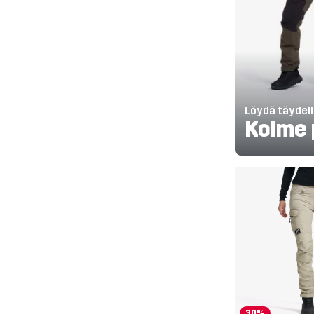
Löydä täydell
Kolme 
30%