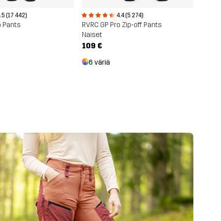
.5 (17 442)
4.4 (5 274)
o Pants
RVRC GP Pro Zip-off Pants
Naiset
109 €
6 väriä