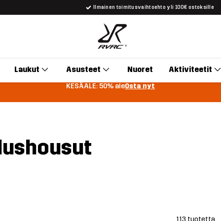
Ilmainen toimitusvaihtoehto yli 100€ ostoksille
Laukut
Asusteet
Nuoret
Aktiviteetit
KESÄALE: 50% ale
Osta nyt
llushousut
113 tuotetta