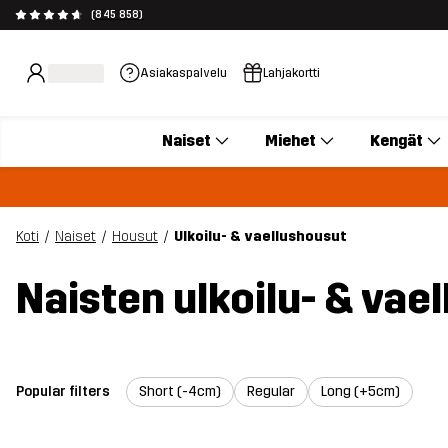
(845 858)
Asiakaspalvelu
Lahjakortti
Naiset
Miehet
Kengät
Koti
Naiset
Housut
Ulkoilu- & vaellushousut
Naisten ulkoilu- & vae
Popular filters
Short (-4cm)
Regular
Long (+5cm)