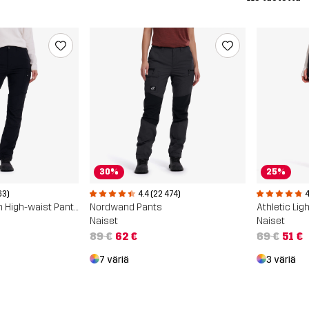
30%
25%
63)
4.4 (22 474)
4
Nordwand Stretch High-waist Pants
Nordwand Pants
Athletic Li
Naiset
Naiset
89 €
62 €
69 €
51 €
7 väriä
3 väriä