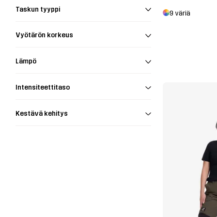
Taskun tyyppi
9 väriä
Vyötärön korkeus
Lämpö
Intensiteettitaso
Kestävä kehitys