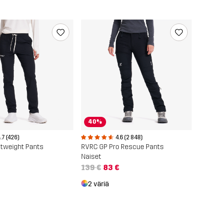
40%
.7 (426)
4.6 (2 848)
ghtweight Pants
RVRC GP Pro Rescue Pants
Naiset
139 €
83 €
2 väriä