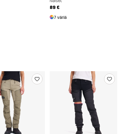
Naiset
89 €
7 väriä