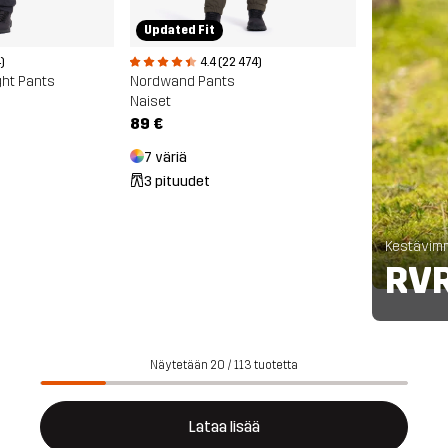
Updated Fit
)
4.4 (22 474)
ght Pants
Nordwand Pants
Naiset
89 €
7 väriä
3 pituudet
Kestävim
RVR
Näytetään 20 / 113 tuotetta
Lataa lisää