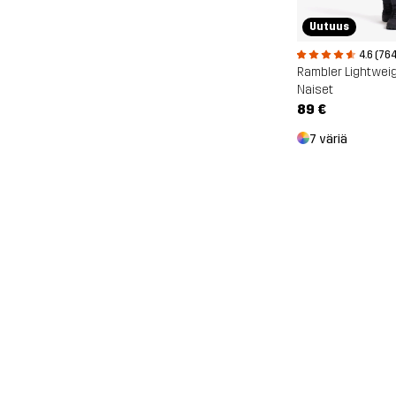
Uutuus
4.6 (764
Rambler Lightwei
Naiset
89 €
7 väriä