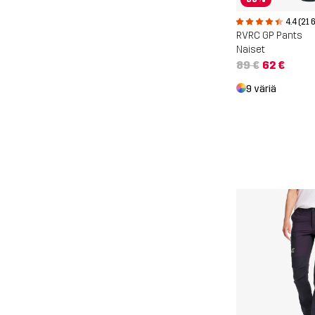
4.4 (21 
RVRC GP Pants
Naiset
89 €
62 €
9 väriä