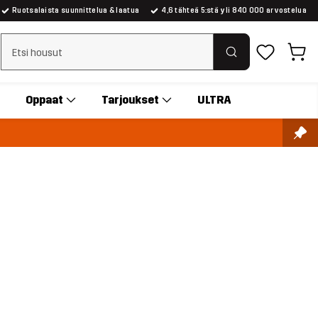
Ruotsalaista suunnittelua & laatua
4,6 tähteä 5:stä yli 840 000 arvostelua
Tyhjennä haku
Oppaat
Tarjoukset
ULTRA