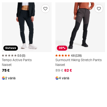
Uutuus
30%
0.0 (0)
4.6 (129)
Tempo Active Pants
Surmount Hiking Stretch Pants
Naiset
Naiset
75 €
89 €
62 €
2 väriä
4 väriä