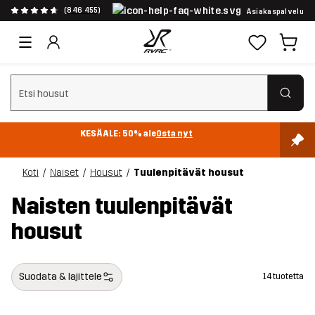
(846 455)
Asiakaspalvelu
Tyhjennä haku
KESÄALE: 50% ale
Osta nyt
Koti
Naiset
Housut
Tuulenpitävät housut
Naisten tuulenpitävät
housut
Suodata & lajittele
14 tuotetta