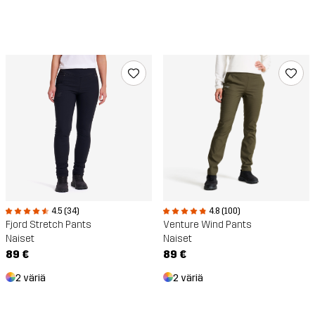
4.5 (34)
4.8 (100)
Fjord Stretch Pants
Venture Wind Pants
Naiset
Naiset
89 €
89 €
2 väriä
2 väriä