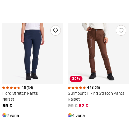
30%
4.5 (34)
4.6 (129)
Fjord Stretch Pants
Surmount Hiking Stretch Pants
Naiset
Naiset
89 €
89 €
62 €
2 väriä
4 väriä