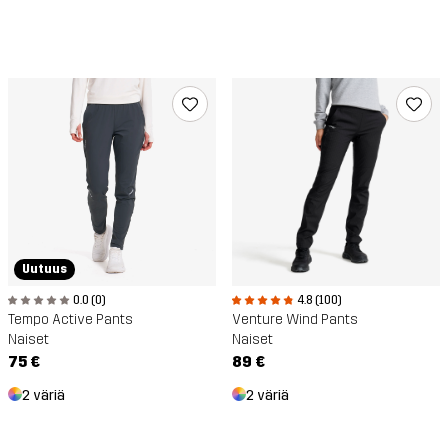
Uutuus
0.0 (0)
4.8 (100)
Tempo Active Pants
Venture Wind Pants
Naiset
Naiset
75 €
89 €
2 väriä
2 väriä