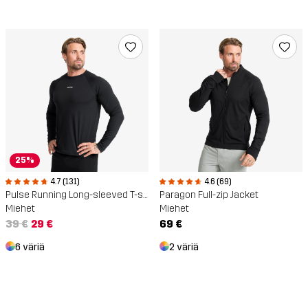
25%
4.7 (131)
4.6 (69)
Pulse Running Long-sleeved T-shirt
Paragon Full-zip Jacket
Miehet
Miehet
39 €
29 €
69 €
6 väriä
2 väriä