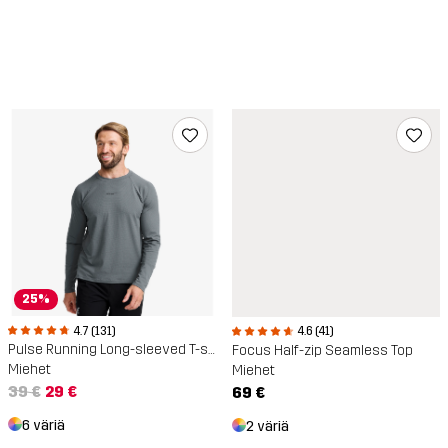
25%
4.7 (131)
4.6 (41)
Pulse Running Long-sleeved T-shirt
Focus Half-zip Seamless Top
Miehet
Miehet
39 €
29 €
69 €
6 väriä
2 väriä