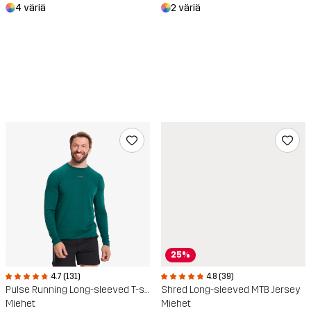
4 väriä
2 väriä
25%
4.7 (131)
4.8 (39)
Pulse Running Long-sleeved T-shirt
Shred Long-sleeved MTB Jersey
Miehet
Miehet