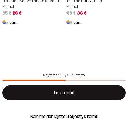
Direction Active Long-sleeved T-shirt
Impulse Half-zip Top
Miehet
Miehet
35 €
26 €
49 €
36 €
5 väriä
6 väriä
Näytetään 20 / 39 tuotetta
Lataa lisää
Näin meidän lajittelujärjestys toimii