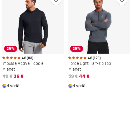
25%
25%
4.8 (83)
4.8 (129)
Impulse Active Hoodie
Force Light Half-zip Top
Miehet
Miehet
49 €
36 €
59 €
44 €
4 väriä
4 väriä