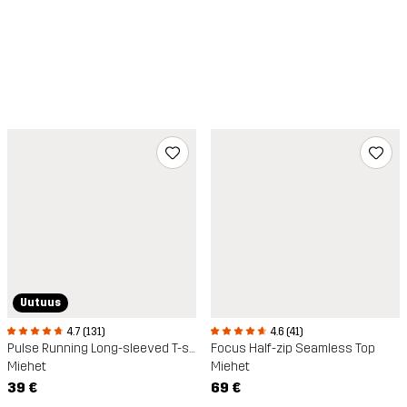
Uutuus
4.7 (131)
4.6 (41)
Pulse Running Long-sleeved T-shirt
Focus Half-zip Seamless Top
Miehet
Miehet
39 €
69 €