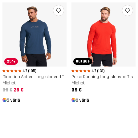
25%
Uutuus
4.7 (105)
4.7 (131)
Direction Active Long-sleeved T-shirt
Pulse Running Long-sleeved T-shirt
Miehet
Miehet
35 €
26 €
39 €
5 väriä
6 väriä