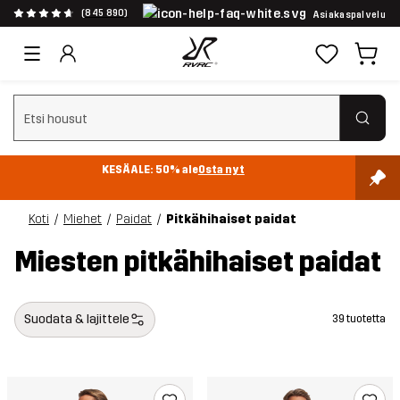
(845 890)
Asiakaspalvelu
Tyhjennä haku
KESÄALE: 50% ale
Osta nyt
Koti
Miehet
Paidat
Pitkähihaiset paidat
Miesten pitkähihaiset paidat
Suodata & lajittele
39 tuotetta