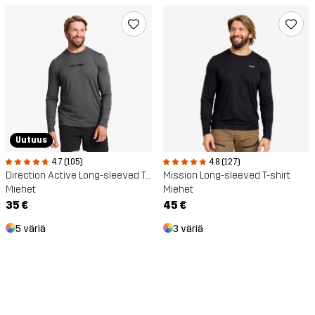
Uutuus
4.7 (105)
4.8 (127)
Direction Active Long-sleeved T-shirt
Mission Long-sleeved T-shirt
Miehet
Miehet
35 €
45 €
5 väriä
3 väriä