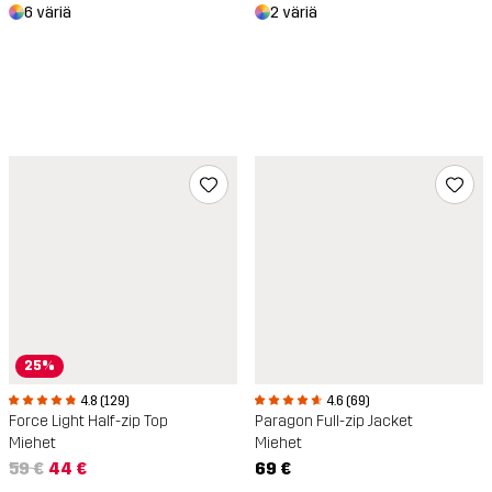
6 väriä
2 väriä
25%
4.8 (129)
4.6 (69)
Force Light Half-zip Top
Paragon Full-zip Jacket
Miehet
Miehet
59 €
44 €
69 €