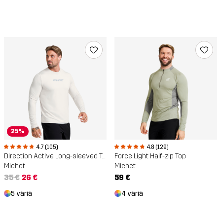
25%
4.7 (105)
4.8 (129)
Direction Active Long-sleeved T-shirt
Force Light Half-zip Top
Miehet
Miehet
35 €
26 €
59 €
5 väriä
4 väriä