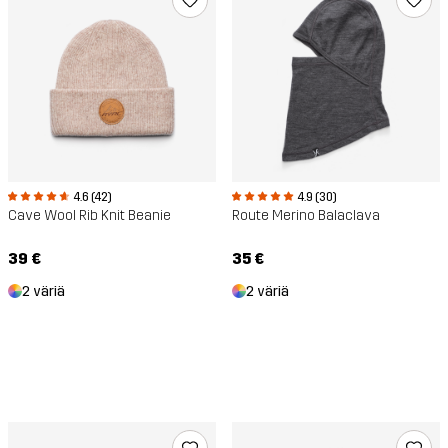
4.6 (42)
4.9 (30)
Cave Wool Rib Knit Beanie
Route Merino Balaclava
39 €
35 €
2 väriä
2 väriä