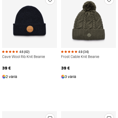
4.6 (42)
4.9 (34)
Cave Wool Rib Knit Beanie
Frost Cable Knit Beanie
39 €
39 €
2 väriä
3 väriä