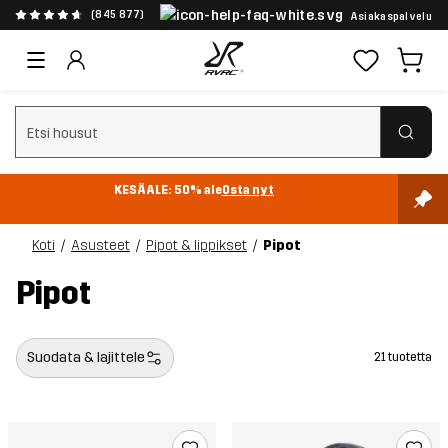
(845 877)
Asiakaspalvelu
Tyhjennä haku
KESÄALE: 50% ale
Osta nyt
Koti
Asusteet
Pipot & lippikset
Pipot
Pipot
Suodata & lajittele
21 tuotetta