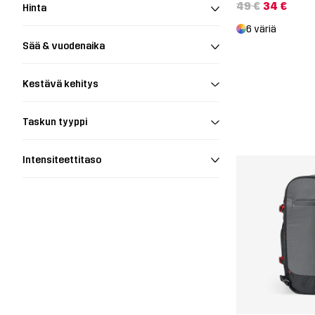
49 €
34 €
Hinta
6 väriä
Sää & vuodenaika
Kestävä kehitys
Taskun tyyppi
Intensiteettitaso