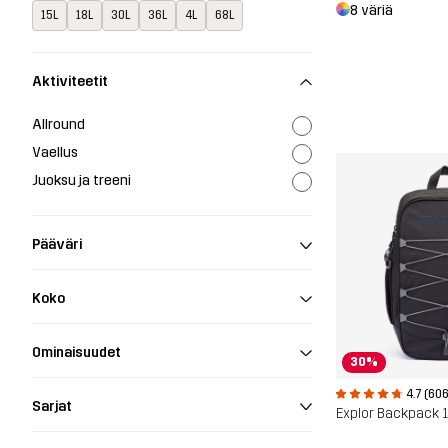
8 väriä
15L
18L
30L
36L
4L
68L
Aktiviteetit
Allround
Vaellus
Juoksu ja treeni
Pääväri
Koko
Ominaisuudet
30%
4.7 (606
Sarjat
Explor Backpack 