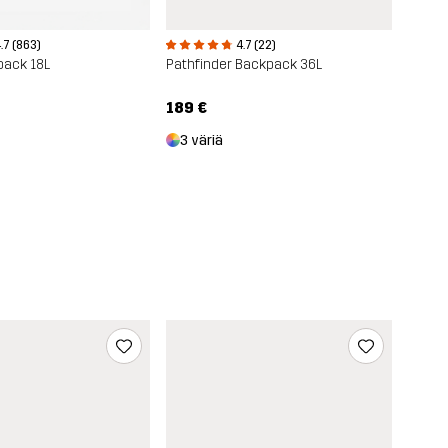
.7 (863)
4.7 (22)
pack 18L
Pathfinder Backpack 36L
189 €
3 väriä