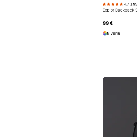
4.7 (1 9
Explor Backpack 
99 €
8 väriä