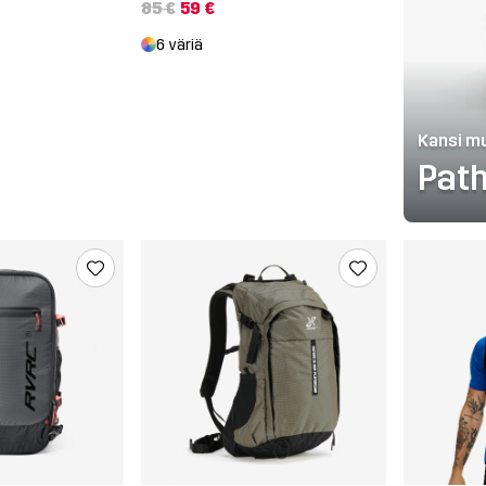
85 €
59 €
6 väriä
Kansi mu
Path