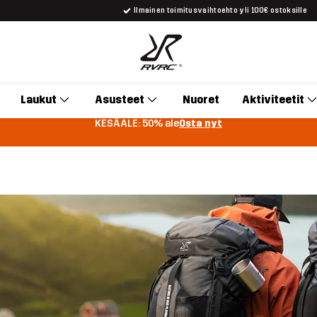
Ilmainen toimitusvaihtoehto yli 100€ ostoksille
Laukut
Asusteet
Nuoret
Aktiviteetit
KESÄALE: 50% ale
Osta nyt