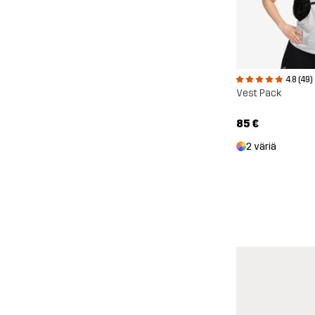
4.8 (49)
Vest Pack
85 €
2 väriä