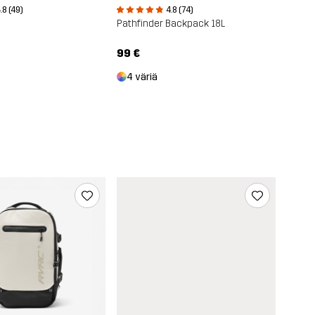
.8 (49)
4.8 (74)
Pathfinder Backpack 18L
99 €
4 väriä