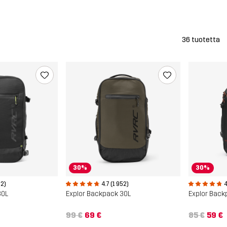
36 tuotetta
30%
30%
52)
4.7 (1 952)
4
30L
Explor Backpack 30L
Explor Back
99 €
69 €
85 €
59 €