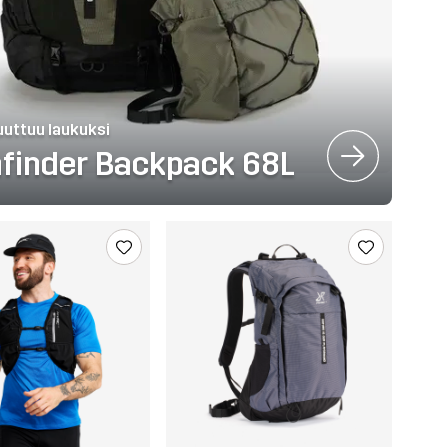
uttuu laukuksi
finder Backpack 68L