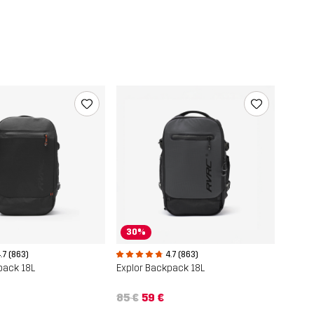
30%
.7 (863)
4.7 (863)
pack 18L
Explor Backpack 18L
85 €
59 €