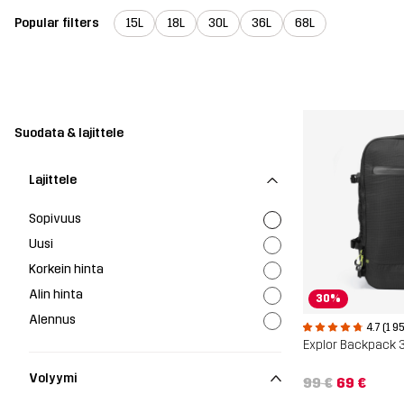
Popular filters
15L
18L
30L
36L
68L
Suodata & lajittele
Lajittele
Sopivuus
Uusi
Korkein hinta
Alin hinta
30%
Alennus
4.7 (1 9
Explor Backpack 
Volyymi
99 €
69 €