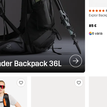
4
Explor Back
85 €
6 väriä
nder Backpack 36L