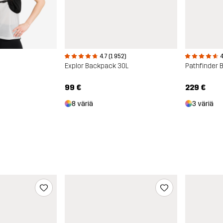
4.7 (1 952)
4
Explor Backpack 30L
Pathfinder 
99 €
229 €
8 väriä
3 väriä