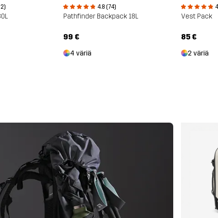
52)
4.8 (74)
4
30L
Pathfinder Backpack 18L
Vest Pack
99 €
85 €
4 väriä
2 väriä