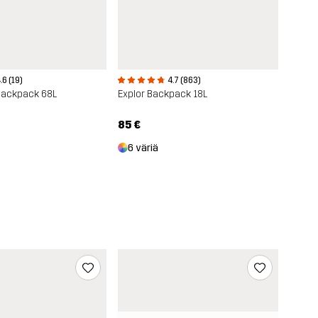
.6 (19)
4.7 (863)
Backpack 68L
Explor Backpack 18L
85 €
6 väriä