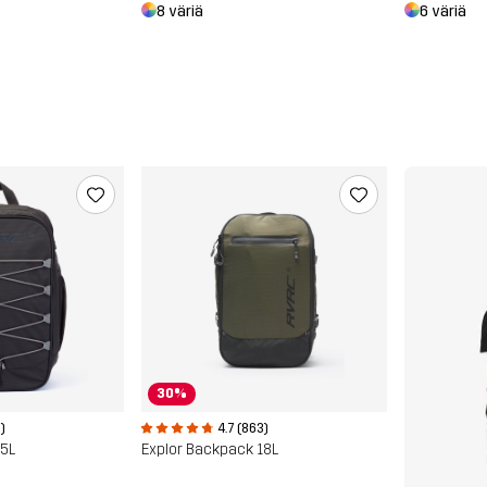
8 väriä
6 väriä
30%
4.7 (863)
)
Explor Backpack 18L
15L