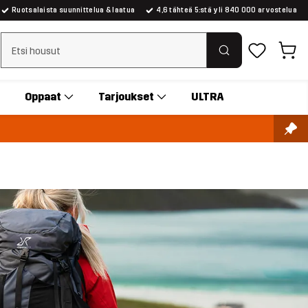
Ruotsalaista suunnittelua & laatua
4,6 tähteä 5:stä yli 840 000 arvostelua
Tyhjennä haku
Oppaat
Tarjoukset
ULTRA