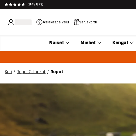
(845 879)
Asiakaspalvelu
Lahjakortti
Naiset
Miehet
Kengät
Koti
Reput & Laukut
Reput