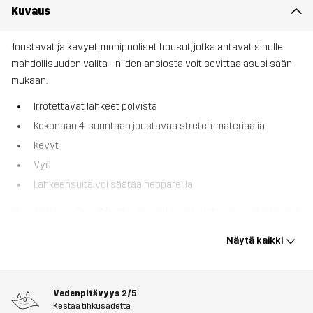
Kuvaus
Joustavat ja kevyet, monipuoliset housut, jotka antavat sinulle
mahdollisuuden valita - niiden ansiosta voit sovittaa asusi sään
mukaan.
Irrotettavat lahkeet polvista
Kokonaan 4-suuntaan joustavaa stretch-materiaalia
Kevyt
Vyö
Lahkeensuita voi säätää neppareilla
Elevate Hiking Zip-off Pants -housut ovat joustavat vaellushousut,
joissa on irrotettavat lahkeet. Ne sopivat täydellisesti lämpimiin
Näytä kaikki
päiviin, jotka alkavat hieman viileänä. Nelisuuntaisen jouston
ansiosta ne tarjoavat rajoittamattoman liikkuvuuden ja niiden
kierrätetty tekninen materiaali on kevyttä, joten ne voidaan
Vedenpitävyys
2/5
pakata pieneen tilaan. Älykkäät taskut, mukaan lukien kaksi
Kestää tihkusadetta
vetoketjullista reisitaskua, tarjoavat runsaasti säilytystilaa