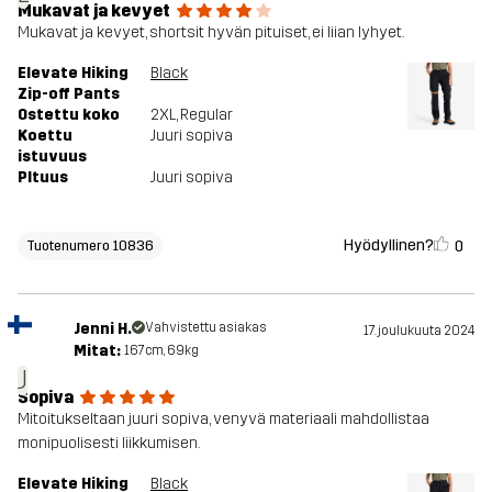
Mukavat ja kevyet
Mukavat ja kevyet, shortsit hyvän pituiset, ei liian lyhyet.
Elevate Hiking
Black
Zip-off Pants
Ostettu koko
2XL
, Regular
Koettu
Juuri sopiva
istuvuus
PItuus
Juuri sopiva
Hyödyllinen?
0
Tuotenumero 10836
Jenni H.
Vahvistettu asiakas
17. joulukuuta 2024
Mitat:
167cm, 69kg
J
Sopiva
Mitoitukseltaan juuri sopiva, venyvä materiaali mahdollistaa
monipuolisesti liikkumisen.
Elevate Hiking
Black