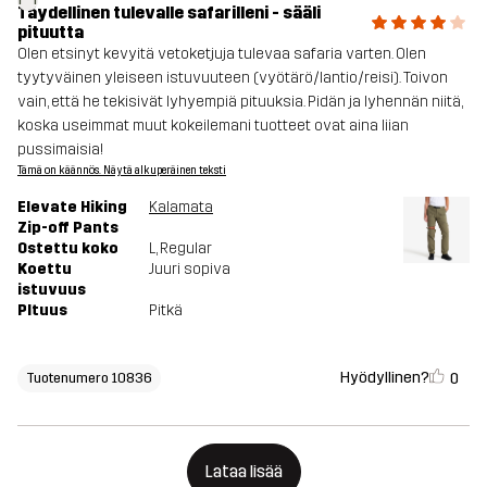
Täydellinen tulevalle safarilleni - sääli
pituutta
Olen etsinyt kevyitä vetoketjuja tulevaa safaria varten. Olen
tyytyväinen yleiseen istuvuuteen (vyötärö/lantio/reisi). Toivon
vain, että he tekisivät lyhyempiä pituuksia. Pidän ja lyhennän niitä,
koska useimmat muut kokeilemani tuotteet ovat aina liian
pussimaisia!
Tämä on käännös. Näytä alkuperäinen teksti
Elevate Hiking
Kalamata
Zip-off Pants
Ostettu koko
L
, Regular
Koettu
Juuri sopiva
istuvuus
PItuus
Pitkä
Hyödyllinen?
0
Tuotenumero 10836
Lataa lisää