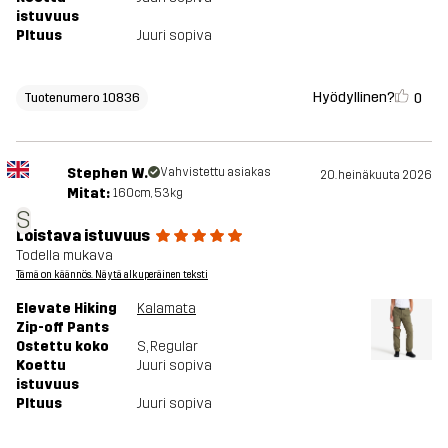
istuvuus
PItuus
Juuri sopiva
Hyödyllinen?
0
Tuotenumero 10836
Stephen W.
Vahvistettu asiakas
20. heinäkuuta 2026
Mitat:
160cm, 53kg
S
Loistava istuvuus
Todella mukava
Tämä on käännös. Näytä alkuperäinen teksti
Elevate Hiking
Kalamata
Zip-off Pants
Ostettu koko
S
, Regular
Koettu
Juuri sopiva
istuvuus
PItuus
Juuri sopiva