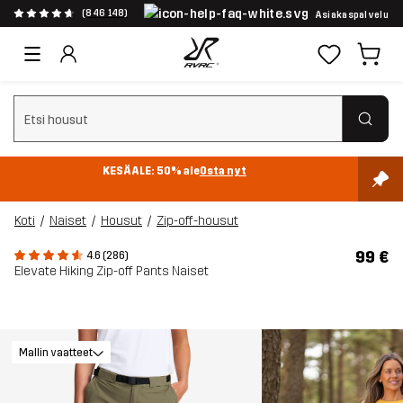
(846 148)
Asiakaspalvelu
Tyhjennä haku
KESÄALE: 50% ale
Osta nyt
Koti
Naiset
Housut
Zip-off-housut
99 €
4.6 (286)
Elevate Hiking Zip-off Pants Naiset
Mallin vaatteet