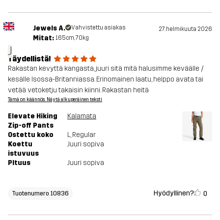
Jewels A.
Vahvistettu asiakas
27. helmikuuta 2026
Mitat:
165cm, 70kg
J
Täydellistä!
Rakastan kevyttä kangasta, juuri sitä mitä halusimme keväälle /
kesälle Isossa-Britanniassa. Erinomainen laatu, helppo avata tai
vetää vetoketju takaisin kiinni. Rakastan heitä
Tämä on käännös. Näytä alkuperäinen teksti
Elevate Hiking
Kalamata
Zip-off Pants
Ostettu koko
L
, Regular
Koettu
Juuri sopiva
istuvuus
PItuus
Juuri sopiva
Hyödyllinen?
0
Tuotenumero 10836