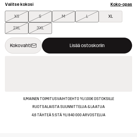
Valitse kokosi
Koko-opas
XS
S
M
L
XL
2XL
3XL
Tämä painike avaa ikkunan, joka vahvistaa uuden tuotteen osto
{{size}} ei saatavilla
Kokovahti
Lisää ostoskoriin
ILMAINEN TOIMITUSVAIHTOEHTO YLI 100€ OSTOKSILLE
RUOTSALAISTA SUUNNITTELUA & LAATUA
4,6 TÄHTEÄ 5:STÄ YLI 840 000 ARVOSTELUA