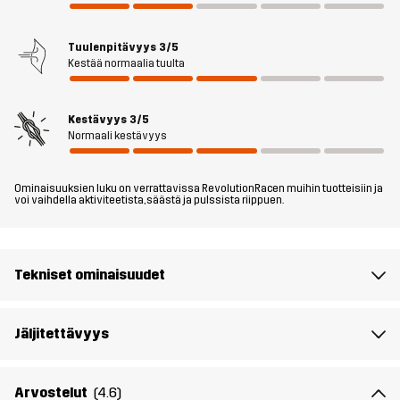
tavaroillesi. Niissä on myös vyö ja säädettävät lahkeensuut
lisäävät tilaa tarvittaessa. Elevate Hiking Zip off -housut ovat
Tuulenpitävyys
3/5
välttämättömät tuleville vaelluksille; irrota vain lahkeet irti (sinun
Kestää normaalia tuulta
ei tarvitse edes istua alas) ja boom: shortsit!
Kestävyys
3/5
Malli
on 174 cm painaa 63 kg ja käyttää kokoa M
Normaali kestävyys
Istuvuus
REGULAR
Ominaisuuksien luku on verrattavissa RevolutionRacen muihin tuotteisiin ja
voi vaihdella aktiviteetista, säästä ja pulssista riippuen.
Materiaali 1
43% Polyamidi (Kierrätetty) , 43%
Polyamidi, 14% Elastaani
Tekniset ominaisuudet
Vuori 1
95% Polyesteria (Kierrätettyä), 5%
Polyesteria
Jäljitettävyys
Paino
439 grammaa koossa M
Arvostelut
(4.6)