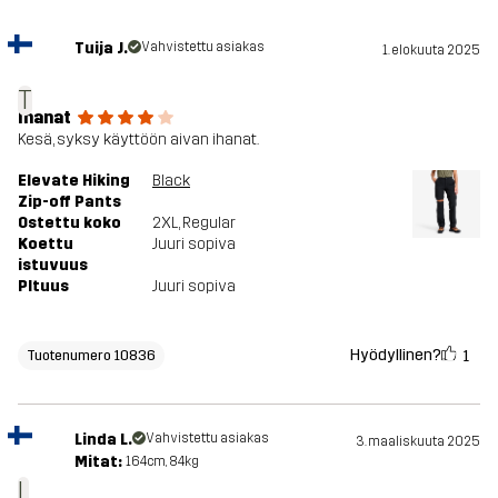
Tuija J.
Vahvistettu asiakas
1. elokuuta 2025
T
Ihanat
Kesä, syksy käyttöön aivan ihanat.
Elevate Hiking
Black
Zip-off Pants
Ostettu koko
2XL
, Regular
Koettu
Juuri sopiva
istuvuus
PItuus
Juuri sopiva
Hyödyllinen?
1
Tuotenumero 10836
Linda L.
Vahvistettu asiakas
3. maaliskuuta 2025
Mitat:
164cm, 84kg
L