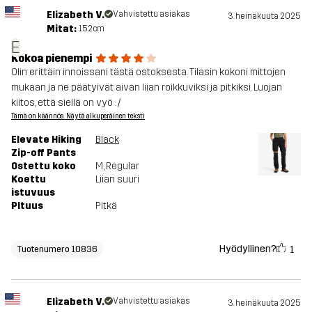
Elizabeth V.
Vahvistettu asiakas
3. heinäkuuta 2025
Mitat:
152cm
E
Kokoa pienempi
Olin erittäin innoissani tästä ostoksesta. Tilasin kokoni mittojen
mukaan ja ne päätyivät aivan liian roikkuviksi ja pitkiksi. Luojan
kiitos, että siellä on vyö :/
Tämä on käännös. Näytä alkuperäinen teksti
Elevate Hiking
Black
Zip-off Pants
Ostettu koko
M
, Regular
Koettu
Liian suuri
istuvuus
PItuus
Pitkä
Hyödyllinen?
1
Tuotenumero 10836
Elizabeth V.
Vahvistettu asiakas
3. heinäkuuta 2025