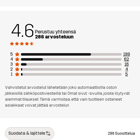
Kestävyys
Bluesign® approved
Lue täältä
Aktiviteetteihin
VAELLUS
4.6
Perustuu yhteensä
286 arvosteluun
Tuotenumero
10836_2883
5
199
4
62
3
16
2
4
1
5
Vahvistetut arvostelut lähetetään joko automaattisilla oston
jälkeisillä sähköpostiviesteillä tai Omat sivut -sivuilla, joista löytyvät
aiemmat tilaukset. Tämä varmistaa, että vain tuotteen ostaneet
asiakkaat voivat jättää arvostelun
Suodata & lajittele
286 Suosittelua