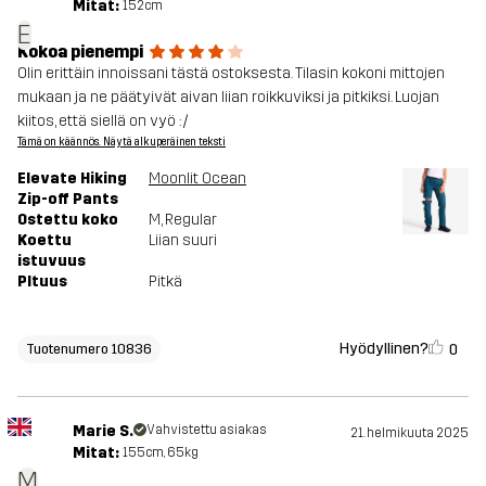
Mitat:
152cm
E
Kokoa pienempi
Olin erittäin innoissani tästä ostoksesta. Tilasin kokoni mittojen
mukaan ja ne päätyivät aivan liian roikkuviksi ja pitkiksi. Luojan
kiitos, että siellä on vyö :/
Tämä on käännös. Näytä alkuperäinen teksti
Elevate Hiking
Moonlit Ocean
Zip-off Pants
Ostettu koko
M
, Regular
Koettu
Liian suuri
istuvuus
PItuus
Pitkä
Hyödyllinen?
0
Tuotenumero 10836
Marie S.
Vahvistettu asiakas
21. helmikuuta 2025
Mitat:
155cm, 65kg
M