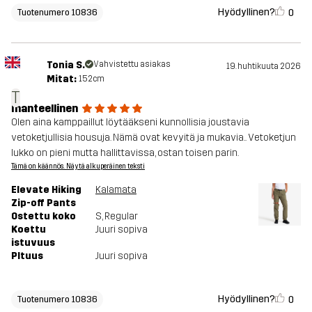
Hyödyllinen?
0
Tuotenumero 10836
Tonia S.
Vahvistettu asiakas
19. huhtikuuta 2026
Mitat:
152cm
T
Ihanteellinen
Olen aina kamppaillut löytääkseni kunnollisia joustavia
vetoketjullisia housuja. Nämä ovat kevyitä ja mukavia.. Vetoketjun
lukko on pieni mutta hallittavissa, ostan toisen parin.
Tämä on käännös. Näytä alkuperäinen teksti
Elevate Hiking
Kalamata
Zip-off Pants
Ostettu koko
S
, Regular
Koettu
Juuri sopiva
istuvuus
PItuus
Juuri sopiva
Hyödyllinen?
0
Tuotenumero 10836