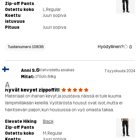
Zip-off Pants
Ostettu koko
L
, Regular
Koettu
Juuri sopiva
istuvuus
PItuus
Juuri sopiva
Hyödyllinen?
0
Tuotenumero 10836
Anni S.
Vahvistettu asiakas
7. syyskuuta 2024
Mitat:
170cm, 64kg
A
Hyvät kevyet zippoffit!
Materiaali on ihanan kevyt ja joustava, näissä ei tule kuuma
lämpimilläkään keleillä. Vyötäröstä housut ovat isot, mutta ei
häiritsevän paljon, kun housuissa on vyö omasta takaa.
Elevate Hiking
Black
Zip-off Pants
Ostettu koko
M
, Regular
Koettu
Juuri sopiva