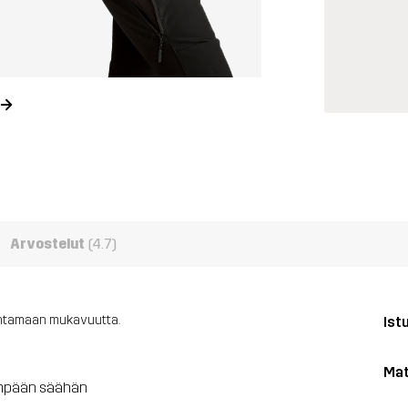
Arvostelut
(4.7)
 antamaan mukavuutta.
Ist
Mat
mempään säähän