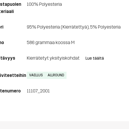
stapuolen
100% Polyesteria
eriaali
ri
95% Polyesteria (Kierrätettyä), 5% Polyesteria
no
586 grammaa koossa M
tävyys
Kierrätetyt yksityiskohdat
Lue täältä
iviteetteihin
VAELLUS
ALLROUND
tenumero
11107_2001