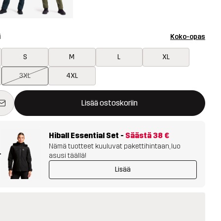
i
Koko-opas
S
M
L
XL
3XL
4XL
avaa ikkunan, joka vahvistaa uuden tuotteen ostoskorissa
tavilla
Lisää ostoskoriin
Hiball Essential Set
-
Säästä
38 €
Nämä tuotteet kuuluvat pakettihintaan, luo
+
asusi täällä!
Lisää