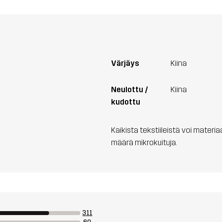
Värjäys
Kiina
Neulottu /
Kiina
kudottu
Kaikista tekstiileistä voi materi
määrä mikrokuituja.
311