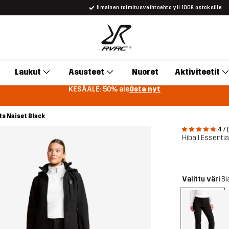
Ilmainen toimitusvaihtoehto yli 100€ ostoksille
Laukut
Asusteet
Nuoret
Aktiviteetit
KESÄALE: 50% ale
Osta nyt
ts Naiset Black
4.7 
Hiball Essentia
Valittu väri
Bl