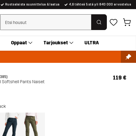
Ruotsalaista suunnittelua & laatua
4,6 tähteä 5:stä yli 840 000 arvostelua
Tyhjennä haku
Oppaat
Tarjoukset
ULTRA
119 €
(385)
l Softshell Pants Naiset
ack