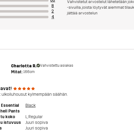
60
Vahvistetut arvostelut lähetetään joko
8
-sivuilla, joista löytyvät aiemmat til
2
jättää arvostelun
4
Charlotta R.
Vahvistettu asiakas
Mitat:
166cm
tavat!
 ulkoiluhousut kylmempään säähän.
l Essential
Black
hell Pants
tu koko
L
, Regular
u istuvuus
Juuri sopiva
s
Juuri sopiva