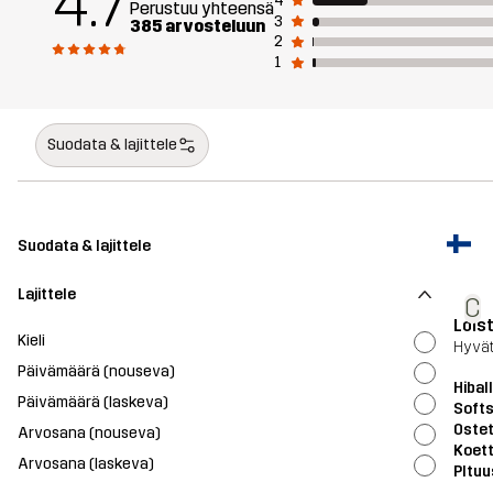
4.7
4
Perustuu yhteensä
3
385 arvosteluun
2
1
Suodata & lajittele
Suodata & lajittele
Lajittele
C
Lois
Kieli
Hyvät
Päivämäärä (nouseva)
Hibal
Päivämäärä (laskeva)
Softs
Ostet
Arvosana (nouseva)
Koett
Arvosana (laskeva)
PItuu