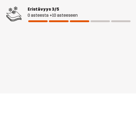
Eristävyys
3/5
0 asteesta +10 asteeseen