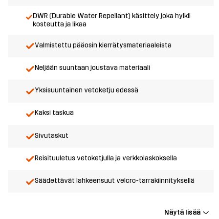
DWR (Durable Water Repellant) käsittely joka hylkii
kosteutta ja likaa
Valmistettu pääosin kierrätysmateriaaleista
Neljään suuntaan joustava materiaali
Yksisuuntainen vetoketju edessä
Kaksi taskua
Sivutaskut
Reisituuletus vetoketjulla ja verkkolaskoksella
Säädettävät lahkeensuut velcro-tarrakiinnityksellä
Näytä lisää