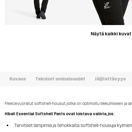
Näytä kaikki kuvat
Kuvaus
Tekniset ominaisuudet
Jäljitettävyys
Fleecevuoratut softshell-housut, jotka on optimoitu liikkumiseen ja
Hiball Essential Softshell Pants ovat loistava valinta, jos:
Tarvitset lämpimiä ja tehokkaita softshell-housuja kyl