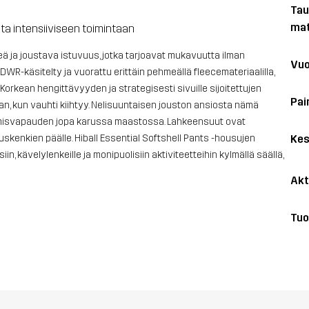
Tau
mat
ta intensiiviseen toimintaan
eä ja joustava istuvuus, jotka tarjoavat mukavuutta ilman
Vuo
WR-käsitelty ja vuorattu erittäin pehmeällä fleecemateriaalilla,
orkean hengittävyyden ja strategisesti sivuille sijoitettujen
Pai
, kun vauhti kiihtyy. Nelisuuntaisen jouston ansiosta nämä
ikkumisvapauden jopa karussa maastossa. Lahkeensuut ovat
Kes
lluskenkien päälle. Hiball Essential Softshell Pants -housujen
n, kävelylenkeille ja monipuolisiin aktiviteetteihin kylmällä säällä,
Akt
Tuo