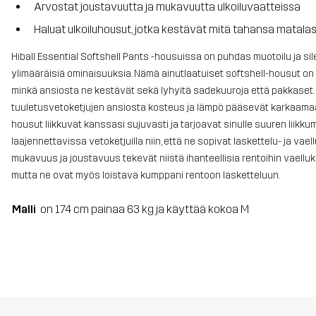
Arvostat joustavuutta ja mukavuutta ulkoiluvaatteissa
Haluat ulkoiluhousut, jotka kestävät mitä tahansa matalas
Hiball Essential Softshell Pants -housuissa on puhdas muotoilu ja sil
ylimääräisiä ominaisuuksia. Nämä ainutlaatuiset softshell-housut on D
minkä ansiosta ne kestävät sekä lyhyitä sadekuuroja että pakkaset. K
tuuletusvetoketjujen ansiosta kosteus ja lämpö pääsevät karkaamaan
housut liikkuvat kanssasi sujuvasti ja tarjoavat sinulle suuren li
laajennettavissa vetoketjuilla niin, että ne sopivat laskettelu- ja vae
mukavuus ja joustavuus tekevät niistä ihanteellisia rentoihin vaelluksii
mutta ne ovat myös loistava kumppani rentoon lasketteluun.
Malli
on 174 cm painaa 63 kg ja käyttää kokoa M