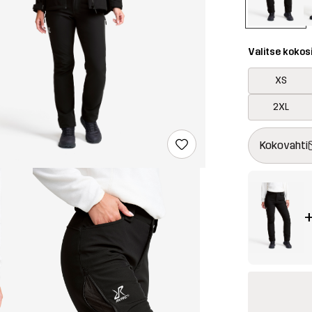
Valitse kokos
XS
2XL
Tämä painike 
{{size}} ei saa
Kokovahti