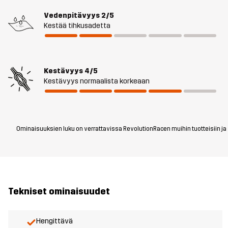
Vedenpitävyys
2/5
Kestää tihkusadetta
Kestävyys
4/5
Kestävyys normaalista korkeaan
Ominaisuuksien luku on verrattavissa RevolutionRacen muihin tuotteisiin ja vo
Tekniset ominaisuudet
Hengittävä