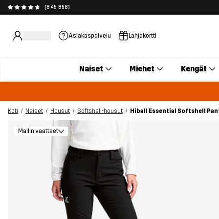
(845 858)
Asiakaspalvelu
Lahjakortti
Naiset
Miehet
Kengät
Koti
Naiset
Housut
Softshell-housut
Hiball Essential Softshell Pan
Mallin vaatteet