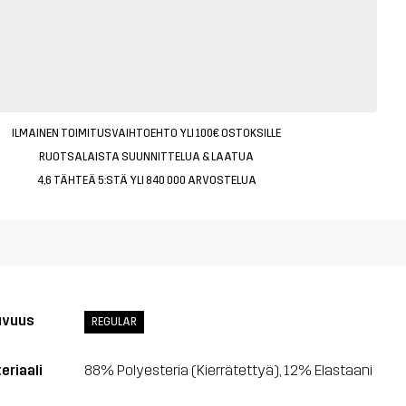
ILMAINEN TOIMITUSVAIHTOEHTO YLI 100€ OSTOKSILLE
RUOTSALAISTA SUUNNITTELUA & LAATUA
4,6 TÄHTEÄ 5:STÄ YLI 840 000 ARVOSTELUA
uvuus
REGULAR
eriaali
88% Polyesteria (Kierrätettyä), 12% Elastaani