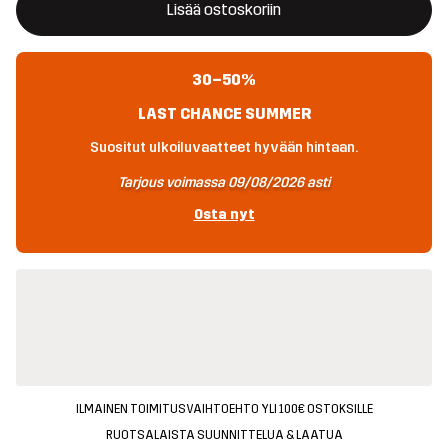
Lisää ostoskoriin
30–50%
LAST CHANCE SUMMER
Suositut ulkoiluvaatteet hyvään hintaan.
Tarjous voimassa 09/08/2026 asti
Osta nyt
ILMAINEN TOIMITUSVAIHTOEHTO YLI 100€ OSTOKSILLE
RUOTSALAISTA SUUNNITTELUA & LAATUA