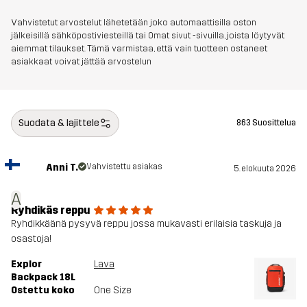
Vahvistetut arvostelut lähetetään joko automaattisilla oston
jälkeisillä sähköpostiviesteillä tai Omat sivut -sivuilla, joista löytyvät
aiemmat tilaukset. Tämä varmistaa, että vain tuotteen ostaneet
asiakkaat voivat jättää arvostelun
Suodata & lajittele
863 Suosittelua
Anni T.
Vahvistettu asiakas
5. elokuuta 2026
A
Ryhdikäs reppu
Ryhdikkäänä pysyvä reppu jossa mukavasti erilaisia taskuja ja
osastoja!
Explor
Lava
Backpack 18L
Ostettu koko
One Size