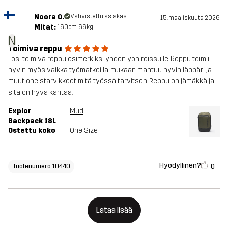
Noora O.
Vahvistettu asiakas
15. maaliskuuta 2026
Mitat:
160cm, 66kg
N
Toimiva reppu
Tosi toimiva reppu esimerkiksi yhden yön reissulle. Reppu toimii
hyvin myös vaikka työmatkoilla, mukaan mahtuu hyvin läppäri ja
muut oheistarvikkeet mitä työssä tarvitsen. Reppu on jämäkkä ja
sitä on hyvä kantaa.
Explor
Mud
Backpack 18L
Ostettu koko
One Size
Hyödyllinen?
0
Tuotenumero 10440
Lataa lisää