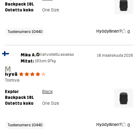
Backpack 18L
Ostettu koko
One Size
Hyödyllinen?
0
Tuotenumero 10440
Mika A.
Vahvistettu asiakas
18. maaliskuuta 2026
Mitat:
183cm, 97kg
M
Hyvä
Toimiva
Explor
Black
Backpack 18L
Ostettu koko
One Size
Hyödyllinen?
0
Tuotenumero 10440