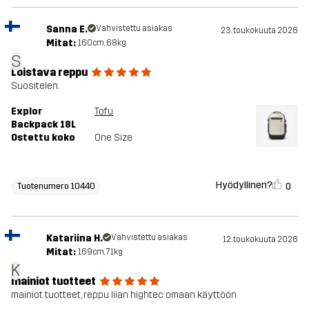
Sanna E.
Vahvistettu asiakas
23. toukokuuta 2026
Mitat:
160cm, 68kg
S
Loistava reppu
Suositelen.
Explor
Tofu
Backpack 18L
Ostettu koko
One Size
Hyödyllinen?
0
Tuotenumero 10440
Katariina H.
Vahvistettu asiakas
12. toukokuuta 2026
Mitat:
169cm, 71kg
K
mainiot tuotteet
mainiot tuotteet, reppu liian hightec omaan käyttöön