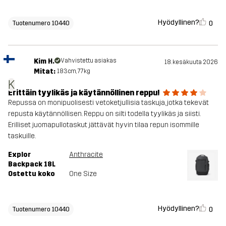
Hyödyllinen?
0
Tuotenumero 10440
Kim H.
Vahvistettu asiakas
18. kesäkuuta 2026
Mitat:
183cm, 77kg
K
Erittäin tyylikäs ja käytännöllinen reppu!
Repussa on monipuolisesti vetoketjullisia taskuja, jotka tekevät
repusta käytännöllisen. Reppu on silti todella tyylikäs ja siisti.
Erilliset juomapullotaskut jättävät hyvin tilaa repun isommille
taskuille.
Explor
Anthracite
Backpack 18L
Ostettu koko
One Size
Hyödyllinen?
0
Tuotenumero 10440