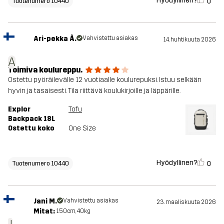
Hyödyllinen?
0
Tuotenumero 10440
Ari-pekka Å.
Vahvistettu asiakas
14. huhtikuuta 2026
A
Toimiva koulureppu.
Ostettu pyöräilevälle 12 vuotiaalle koulurepuksi. Istuu selkään
hyvin ja tasaisesti. Tila riittävä koulukirjoille ja läppärille.
Explor
Tofu
Backpack 18L
Ostettu koko
One Size
Hyödyllinen?
0
Tuotenumero 10440
Jani M.
Vahvistettu asiakas
23. maaliskuuta 2026
Mitat:
150cm, 40kg