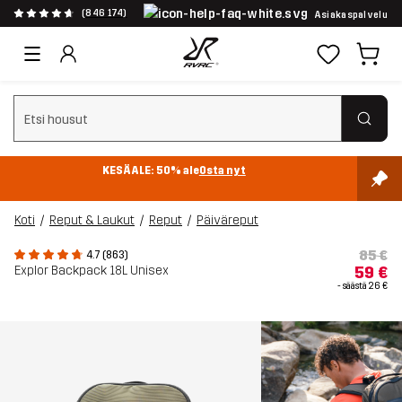
(846 174)
Asiakaspalvelu
Tyhjennä haku
KESÄALE: 50% ale
Osta nyt
Koti
Reput & Laukut
Reput
Päiväreput
85 €
4.7 (863)
Explor Backpack 18L Unisex
59 €
- säästä
26 €