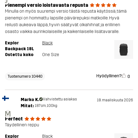
J
Pienempi versio loistavasta repusta
Minulla on myös suurempi versio tästä repusta käytössä, tämä
pienempi on hommattu lapsille päivärepuksi matkoille. Hyvä
reilusti aukeava läppä, hyvin säätyvät olkahihnat ja erillinen
osasto vaikka aurinkolaiseille ja kaikenlaiselle lisätavaralle.
Explor
Black
Backpack 18L
Ostettu koko
One Size
Hyödyllinen?
0
Tuotenumero 10440
Marko K.
Vahvistettu asiakas
18. maaliskuuta 2026
Mitat:
187cm, 100kg
M
Perfect
Täydellinen reppu
Explor
Black