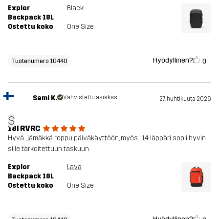
Explor
Black
Backpack 18L
Ostettu koko
One Size
Hyödyllinen?
0
Tuotenumero 10440
Sami K.
Vahvistettu asiakas
27. huhtikuuta 2026
S
18l RVRC
Hyvä , jämäkkä reppu päiväkäyttöön, myös ”14 läppäri sopii hyvin
sille tarkoitettuun taskuun.
Explor
Lava
Backpack 18L
Ostettu koko
One Size