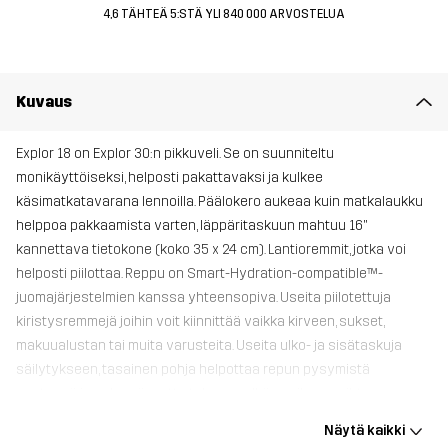
4,6 TÄHTEÄ 5:STÄ YLI 840 000 ARVOSTELUA
Kuvaus
Explor 18 on Explor 30:n pikkuveli. Se on suunniteltu
monikäyttöiseksi, helposti pakattavaksi ja kulkee
käsimatkatavarana lennoilla. Päälokero aukeaa kuin matkalaukku
helppoa pakkaamista varten, läppäritaskuun mahtuu 16"
kannettava tietokone (koko 35 x 24 cm). Lantioremmit, jotka voi
helposti piilottaa. Reppu on Smart-Hydration-compatible™-
juomajärjestelmien kanssa yhteensopiva. Useita piilotettuja
kiristysremmejä joihin voit kiinnittää vaikka kirveen, sukset,
makuualustan tai muita varusteita. Useita ulko- ja sisätaskuja
säilytykseen, tasainen pohja helpottaa repun pysymistä
pystyssä ja pehmeä, mutta tukeva selkäosa ilmanvaihto-
ominaisuuksilla. Soveltuu hyvin vaelluksiin, kalastukseen,
Näytä kaikki
retkeilyyn ja arjen seikkailuihin.