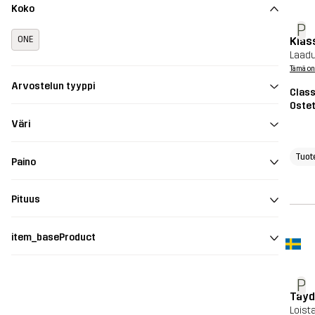
Koko
P
Klas
ONE
Laadu
Tämä on
Arvostelun tyyppi
Class
Ostet
Väri
Tuot
Paino
Pituus
item_baseProduct
P
Täyd
Loist