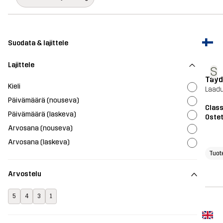
Suodata & lajittele
Lajittele
S
Täyd
Kieli
Laadu
Päivämäärä (nouseva)
Class
Päivämäärä (laskeva)
Ostet
Arvosana (nouseva)
Arvosana (laskeva)
Tuot
Arvostelu
5
4
3
1