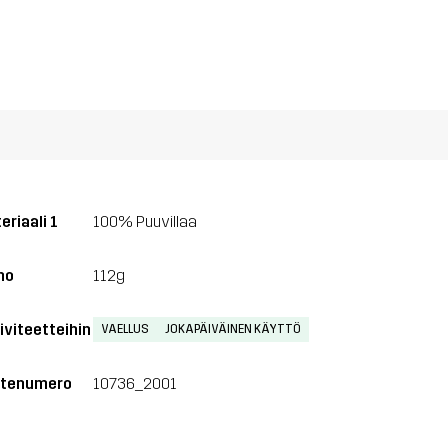
eriaali 1
100% Puuvillaa
no
112g
iviteetteihin
VAELLUS
JOKAPÄIVÄINEN KÄYTTÖ
tenumero
10736_2001