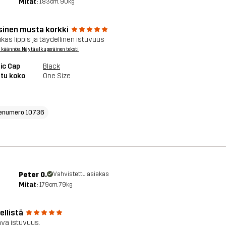
Mitat:
183cm, 90kg
sinen musta korkki
kas lippis ja täydellinen istuvuus
 käännös. Näytä alkuperäinen teksti
ic Cap
Black
tu koko
One Size
enumero 10736
Peter O.
Vahvistettu asiakas
Mitat:
179cm, 79kg
ellistä
ava istuvuus.