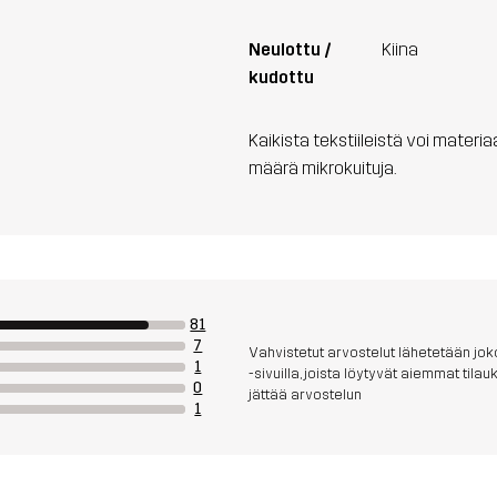
Neulottu /
Kiina
kudottu
Kaikista tekstiileistä voi materi
määrä mikrokuituja.
81
7
Vahvistetut arvostelut lähetetään joko
1
-sivuilla, joista löytyvät aiemmat til
0
jättää arvostelun
1