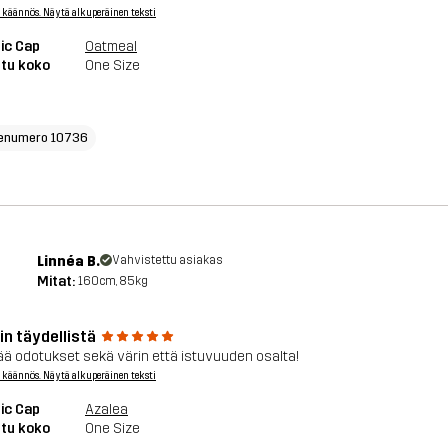
 käännös. Näytä alkuperäinen teksti
ic Cap
Oatmeal
tu koko
One Size
enumero 10736
Linnéa B.
Vahvistettu asiakas
Mitat:
160cm, 85kg
in täydellistä
ää odotukset sekä värin että istuvuuden osalta!
 käännös. Näytä alkuperäinen teksti
ic Cap
Azalea
tu koko
One Size