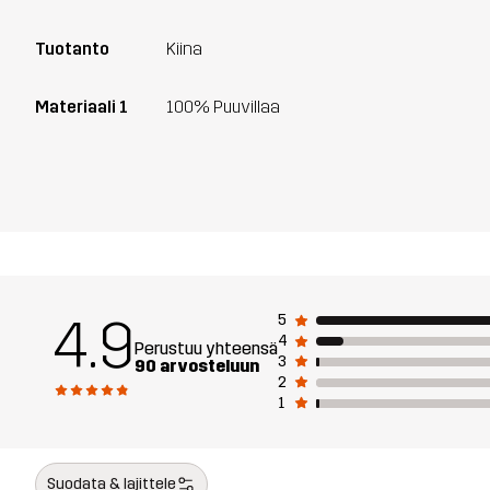
Tuotanto
Kiina
Materiaali 1
100% Puuvillaa
4.9
5
4
Perustuu yhteensä
3
90 arvosteluun
2
1
Suodata & lajittele