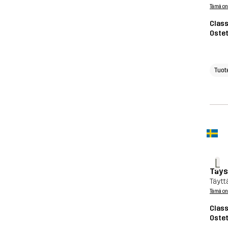
Tämä on
Class
Ostet
Tuot
L
Täys
Täytt
Tämä on
Class
Ostet