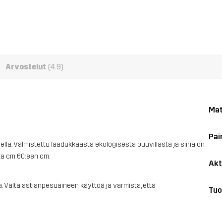
Arvostelut
(4.9)
Mat
Pai
jella. Valmistettu laadukkaasta ekologisesta puuvillasta ja siinä on
ta cm 60:een cm.
Akt
 Vältä astianpesuaineen käyttöä ja varmista, että
Tuo