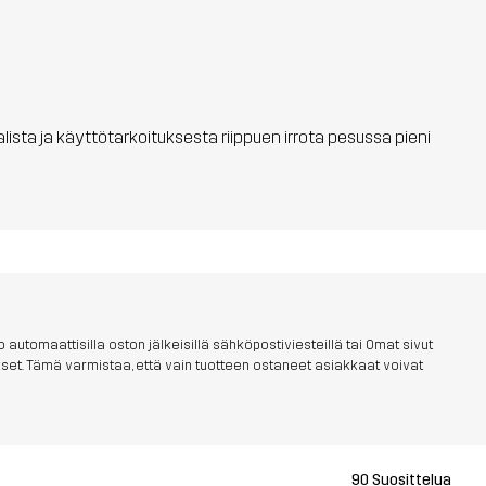
aalista ja käyttötarkoituksesta riippuen irrota pesussa pieni
 automaattisilla oston jälkeisillä sähköpostiviesteillä tai Omat sivut
aukset. Tämä varmistaa, että vain tuotteen ostaneet asiakkaat voivat
90 Suosittelua