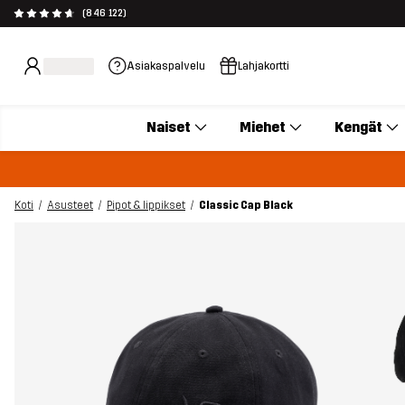
(846 122)
Asiakaspalvelu
Lahjakortti
Naiset
Miehet
Kengät
Koti
Asusteet
Pipot & lippikset
Classic Cap Black