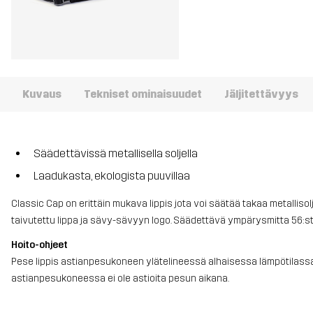
Kuvaus
Tekniset ominaisuudet
Jäljitettävyys
Säädettävissä metallisella soljella
Laadukasta, ekologista puuvillaa
Classic Cap on erittäin mukava lippis jota voi säätää takaa metallisol
taivutettu lippa ja sävy-sävyyn logo. Säädettävä ympärysmitta 56:s
Hoito-ohjeet
Pese lippis astianpesukoneen ylätelineessä alhaisessa lämpötilassa.
astianpesukoneessa ei ole astioita pesun aikana.