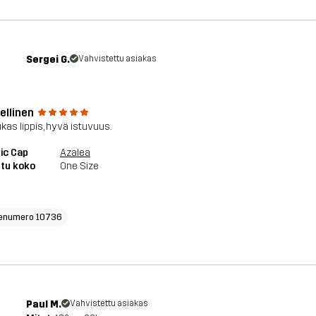
Sergei G.
Vahvistettu asiakas
ellinen
kas lippis, hyvä istuvuus.
ic Cap
Azalea
tu koko
One Size
enumero 10736
Paul M.
Vahvistettu asiakas