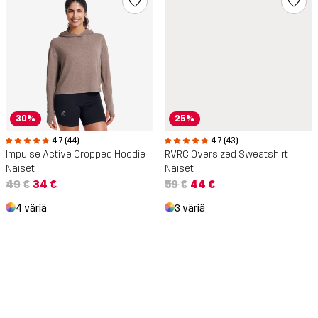
30%
25%
4.7 (44)
4.7 (43)
Impulse Active Cropped Hoodie
RVRC Oversized Sweatshirt
Naiset
Naiset
49 €
34 €
59 €
44 €
4 väriä
3 väriä