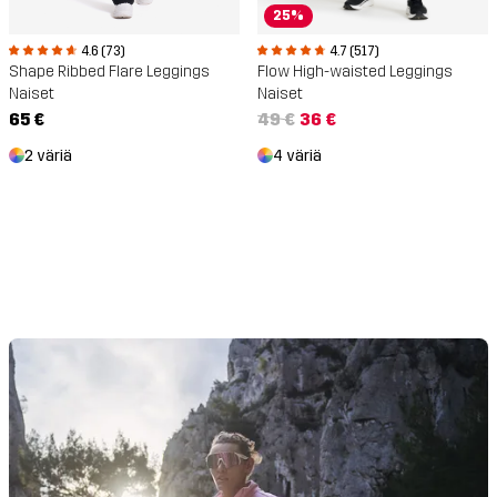
25%
4.6 (73)
4.7 (517)
Shape Ribbed Flare Leggings
Flow High-waisted Leggings
Naiset
Naiset
65 €
49 €
36 €
2 väriä
4 väriä