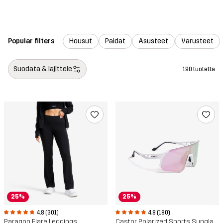
Popular filters
Housut
Paidat
Asusteet
Varusteet
Suodata & lajittele
190 tuotetta
25%
25%
4.8 (301)
4.8 (180)
Paragon Flare Leggings
Castor Polarized Sports Sunglasses