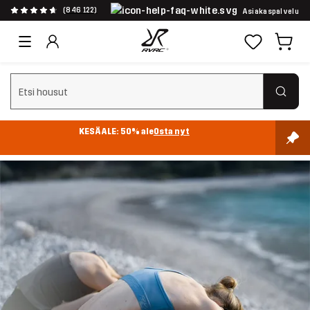
(846 122)
Asiakaspalvelu
Tyhjennä haku
KESÄALE: 50% ale
Osta nyt