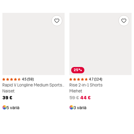
25%
4.5 (59)
4.7 (124)
Rapid V Longline Medium Sports Bra
Rise 2-in-1 Shorts
Naiset
Miehet
39 €
59 €
44 €
5 väriä
3 väriä