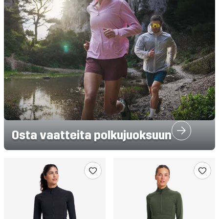
Osta vaatteita polkujuoksuun