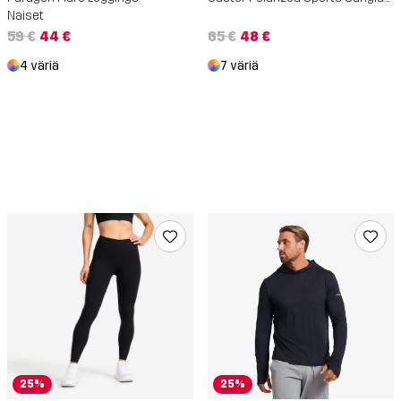
Naiset
59 €
44 €
65 €
48 €
4 väriä
7 väriä
25%
25%