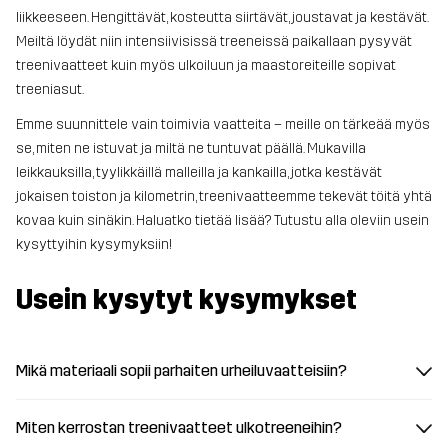
liikkeeseen. Hengittävät, kosteutta siirtävät, joustavat ja kestävät.
Meiltä löydät niin intensiivisissä treeneissä paikallaan pysyvät
treenivaatteet kuin myös ulkoiluun ja maastoreiteille sopivat
treeniasut.
Emme suunnittele vain toimivia vaatteita – meille on tärkeää myös
se, miten ne istuvat ja miltä ne tuntuvat päällä. Mukavilla
leikkauksilla, tyylikkäillä malleilla ja kankailla, jotka kestävät
jokaisen toiston ja kilometrin, treenivaatteemme tekevät töitä yhtä
kovaa kuin sinäkin. Haluatko tietää lisää? Tutustu alla oleviin usein
kysyttyihin kysymyksiin!
Usein kysytyt kysymykset
Mikä materiaali sopii parhaiten urheiluvaatteisiin?
Miten kerrostan treenivaatteet ulkotreeneihin?