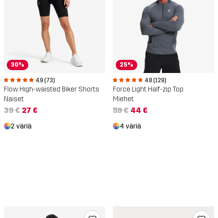
30%
25%
4.9 (73)
4.8 (129)
Flow High-waisted Biker Shorts
Force Light Half-zip Top
Naiset
Miehet
39 €
27 €
59 €
44 €
2 väriä
4 väriä