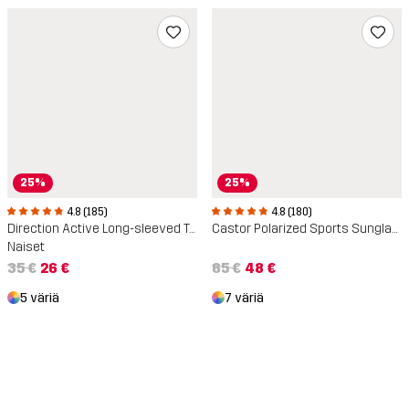
25%
25%
4.8 (185)
4.8 (180)
Direction Active Long-sleeved T-shirt
Castor Polarized Sports Sunglasses
Naiset
35 €
26 €
65 €
48 €
5 väriä
7 väriä