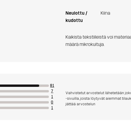
Neulottu /
Kiina
kudottu
Kaikista tekstiileistä voi materi
määrä mikrokuituja.
81
7
Vahvistetut arvostelut lähetetään joko
1
-sivuilla, joista löytyvät aiemmat til
0
jättää arvostelun
1