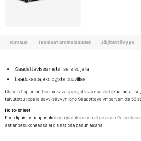
Kuvaus
Tekniset ominaisuudet
Jäljitettävyys
Säädettävissä metallisella soljella
Laadukasta, ekologista puuvillaa
Classic Cap on erittäin mukava lippis jota voi säätää takaa metallisol
taivutettu lippa ja sävy-sävyyn logo. Säädettävä ympärysmitta 56:s
Hoito-ohjeet
Pese lippis astianpesukoneen ylätelineessä alhaisessa lämpötilassa.
astianpesukoneessa ei ole astioita pesun aikana.