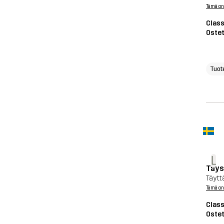
Tämä on
Class
Ostet
Tuot
L
Täys
Täytt
Tämä on
Class
Ostet