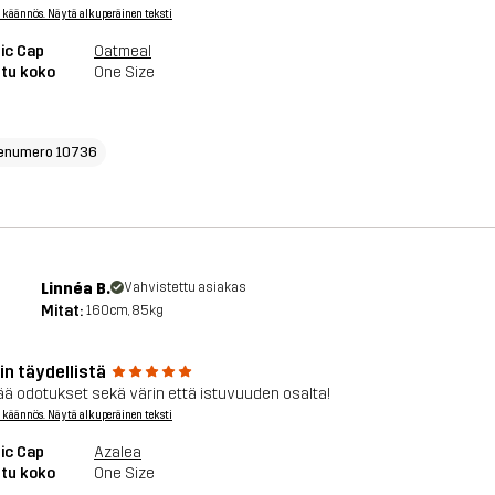
 käännös. Näytä alkuperäinen teksti
ic Cap
Oatmeal
tu koko
One Size
enumero 10736
Linnéa B.
Vahvistettu asiakas
Mitat:
160cm, 85kg
in täydellistä
ää odotukset sekä värin että istuvuuden osalta!
 käännös. Näytä alkuperäinen teksti
ic Cap
Azalea
tu koko
One Size