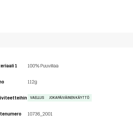
eriaali 1
100% Puuvillaa
no
112g
iviteetteihin
VAELLUS
JOKAPÄIVÄINEN KÄYTTÖ
tenumero
10736_2001