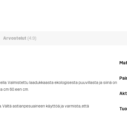
Arvostelut
(4.9)
Mat
Pai
jella. Valmistettu laadukkaasta ekologisesta puuvillasta ja siinä on
ta cm 60:een cm.
Akt
 Vältä astianpesuaineen käyttöä ja varmista, että
Tuo