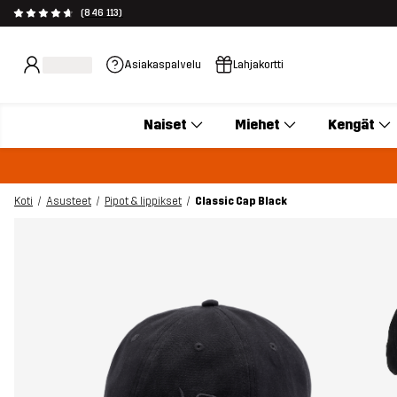
(846 113)
Asiakaspalvelu
Lahjakortti
Naiset
Miehet
Kengät
Koti
Asusteet
Pipot & lippikset
Classic Cap Black