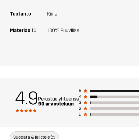
Tuotanto
Kiina
Materiaali 1
100% Puuvillaa
4.9
5
4
Perustuu yhteensä
3
90 arvosteluun
2
1
Suodata & lajittele