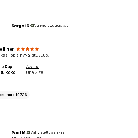
Sergei G.
Vahvistettu asiakas
ellinen
kas lippis, hyvä istuvuus.
ic Cap
Azalea
tu koko
One Size
enumero 10736
Paul M.
Vahvistettu asiakas