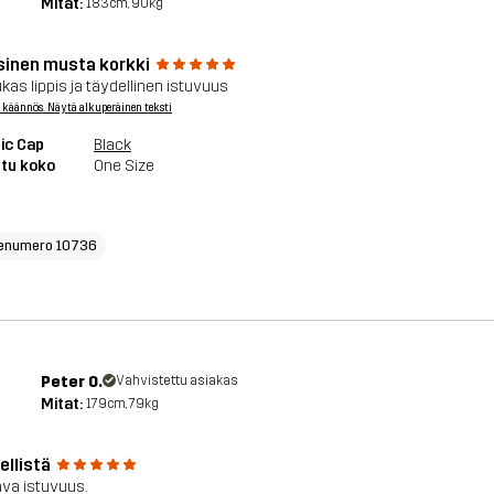
Mitat:
183cm, 90kg
sinen musta korkki
kas lippis ja täydellinen istuvuus
 käännös. Näytä alkuperäinen teksti
ic Cap
Black
tu koko
One Size
enumero 10736
Peter O.
Vahvistettu asiakas
Mitat:
179cm, 79kg
ellistä
ava istuvuus.