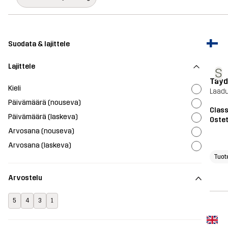
Suodata & lajittele
Lajittele
S
Täyd
Kieli
Laadu
Päivämäärä (nouseva)
Class
Päivämäärä (laskeva)
Ostet
Arvosana (nouseva)
Arvosana (laskeva)
Tuot
Arvostelu
5
4
3
1