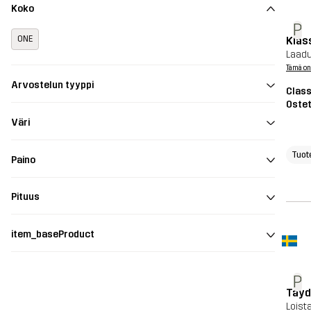
Koko
P
Klas
ONE
Laadu
Tämä on
Arvostelun tyyppi
Class
Ostet
Väri
Tuot
Paino
Pituus
item_baseProduct
P
Täyd
Loist