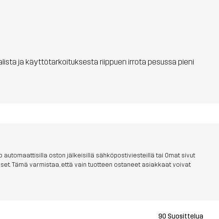
aalista ja käyttötarkoituksesta riippuen irrota pesussa pieni
 automaattisilla oston jälkeisillä sähköpostiviesteillä tai Omat sivut
aukset. Tämä varmistaa, että vain tuotteen ostaneet asiakkaat voivat
90 Suosittelua