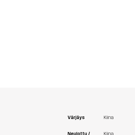
Värjäys
Kiina
Neulottu /
Kiina