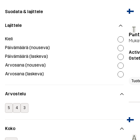
Suodata & lajittele
Lajittele
T
Pant
Kieli
Mukav
Päivämäärä (nouseva)
Acti
Päivämäärä (laskeva)
Ostet
Arvosana (nouseva)
Arvosana (laskeva)
Tuot
Arvostelu
5
4
3
Koko
A