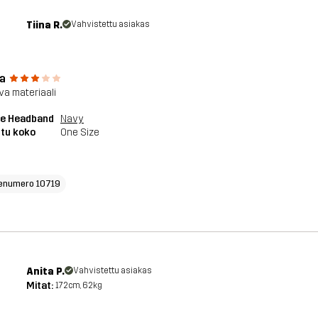
Tiina R.
Vahvistettu asiakas
a
a materiaali
ve Headband
Navy
tu koko
One Size
enumero 10719
Anita P.
Vahvistettu asiakas
Mitat:
172cm, 62kg