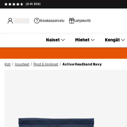
(845 858)
Asiakaspalvelu
Lahjakortti
Naiset
Miehet
Kengät
Koti
Asusteet
Pipot & lippikset
Active Headband Navy