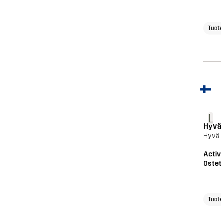
Tuot
L
Hyv
Hyvä
Acti
Ostet
Tuot