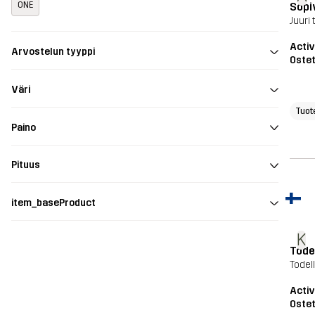
Sopi
ONE
Juuri
Acti
Arvostelun tyyppi
Ostet
Väri
Tuot
Paino
Pituus
item_baseProduct
K
Tode
Todel
Acti
Ostet