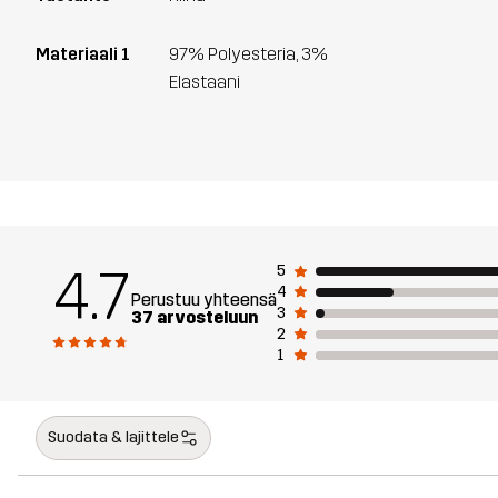
Materiaali 1
97% Polyesteria, 3%
Elastaani
4.7
5
4
Perustuu yhteensä
3
37 arvosteluun
2
1
Suodata & lajittele