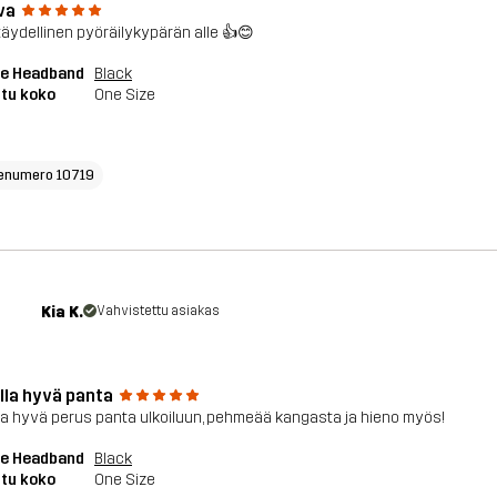
va
 täydellinen pyöräilykypärän alle 👍😊
ve Headband
Black
tu koko
One Size
enumero 10719
Kia K.
Vahvistettu asiakas
lla hyvä panta
la hyvä perus panta ulkoiluun, pehmeää kangasta ja hieno myös!
ve Headband
Black
tu koko
One Size