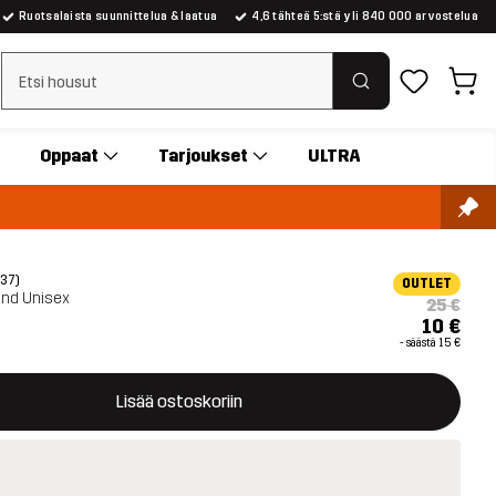
Ruotsalaista suunnittelua & laatua
4,6 tähteä 5:stä yli 840 000 arvostelua
Tyhjennä haku
Oppaat
Tarjoukset
ULTRA
(37)
OUTLET
nd Unisex
25 €
10 €
- säästä
15 €
avaa ikkunan, joka vahvistaa uuden tuotteen ostoskorissa
tavilla
Lisää ostoskoriin