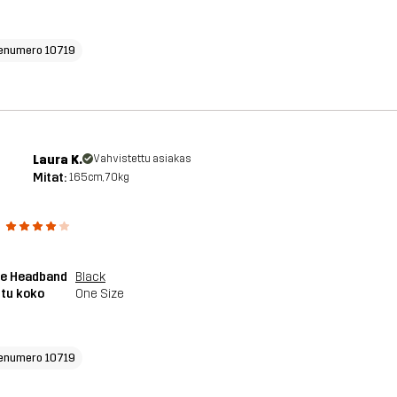
enumero 10719
Laura K.
Vahvistettu asiakas
Mitat:
165cm, 70kg
ä
ve Headband
Black
tu koko
One Size
enumero 10719