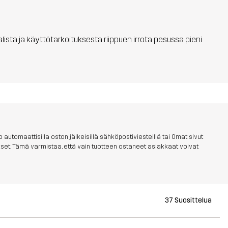
aalista ja käyttötarkoituksesta riippuen irrota pesussa pieni
 automaattisilla oston jälkeisillä sähköpostiviesteillä tai Omat sivut
aukset. Tämä varmistaa, että vain tuotteen ostaneet asiakkaat voivat
37 Suosittelua