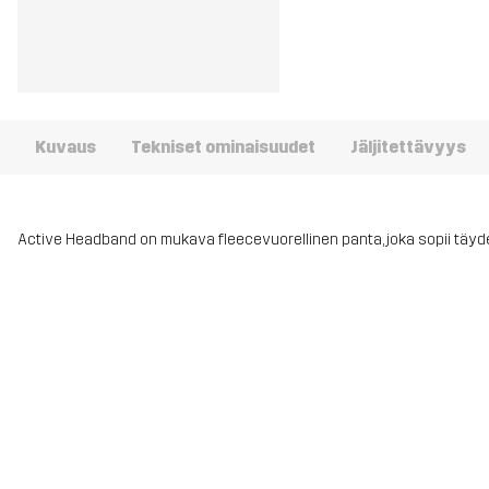
Kuvaus
Tekniset ominaisuudet
Jäljitettävyys
Active Headband on mukava fleecevuorellinen panta, joka sopii täydel