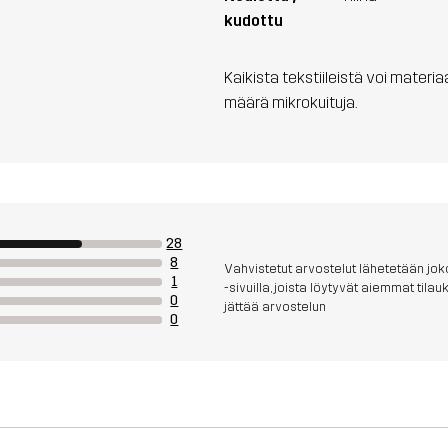
kudottu
Kaikista tekstiileistä voi materi
määrä mikrokuituja.
28
8
Vahvistetut arvostelut lähetetään joko
1
-sivuilla, joista löytyvät aiemmat til
0
jättää arvostelun
0