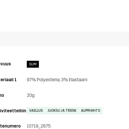
uvuus
SLIM
eriaali 1
97% Polyesteria, 3% Elastaani
no
20g
iviteetteihin
VAELLUS
JUOKSU JA TREENI
ALPPIHIIHTO
tenumero
10719_2675