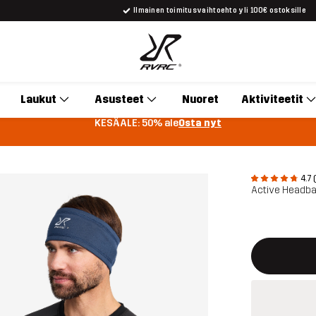
Ilmainen toimitusvaihtoehto yli 100€ ostoksille
Laukut
Asusteet
Nuoret
Aktiviteetit
KESÄALE: 50% ale
Osta nyt
4.7 
Active Headba
Tämä painike 
{{size}} ei saa