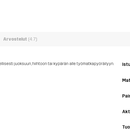
Arvostelut
(4.7)
lisesti juoksuun, hiihtoon tai kypärän alle työmatkapyöräilyyn.
Ist
Mat
Pai
Akt
Tuo