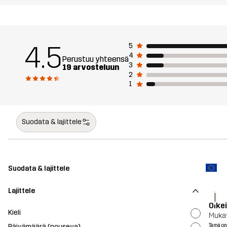
4.5
5
4
Perustuu yhteensä
3
19 arvosteluun
2
1
Suodata & lajittele
Suodata & lajittele
Lajittele
I
Oike
Kieli
Mukav
Päivämäärä (nouseva)
Tämä on