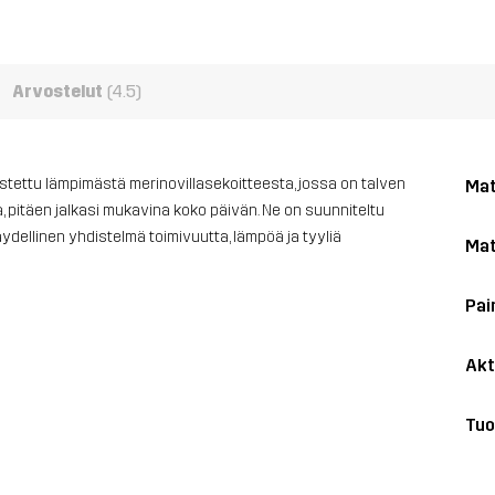
Arvostelut
(4.5)
istettu lämpimästä merinovillasekoitteesta, jossa on talven
Mat
 pitäen jalkasi mukavina koko päivän. Ne on suunniteltu
ydellinen yhdistelmä toimivuutta, lämpöä ja tyyliä
Mat
Pai
Akt
Tuo