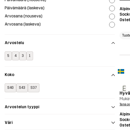
Päivämäärä (laskeva)
Alpin
Sock
Arvosana (nouseva)
Ostet
Arvosana (laskeva)
Tuot
Arvostelu
5
4
3
1
Koko
E
S40
S43
S37
Hyvä
Mukav
Tämä on
Arvostelun tyyppi
Alpin
Sock
Väri
Ostet