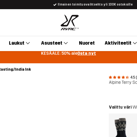
Ilmainen toimitusvaihtoehto yli 100€ ostoksille
Laukut
Asusteet
Nuoret
Aktiviteetit
KESÄALE: 50% ale
Osta nyt
asting/India Ink
4.5 
Alpine Terry S
Valittu väri
Wi