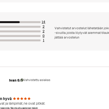
14
2
Vahvistetut arvostelut lähetetään joko
2
-sivuilla, joista löytyvät aiemmat til
0
jättää arvostelun
1
Ivan G.
Vahvistettu asiakas
in hyvä
at ja lämpimät, ne ovat pitkät.
 käännös. Näytä alkuperäinen teksti