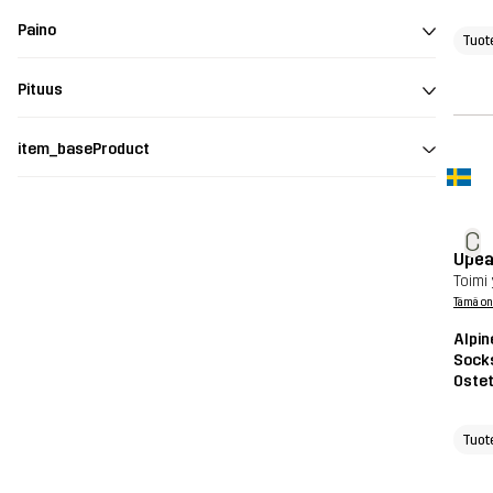
Paino
Tuot
Pituus
item_baseProduct
C
Upea
Toimi 
Tämä on
Alpin
Sock
Ostet
Tuot