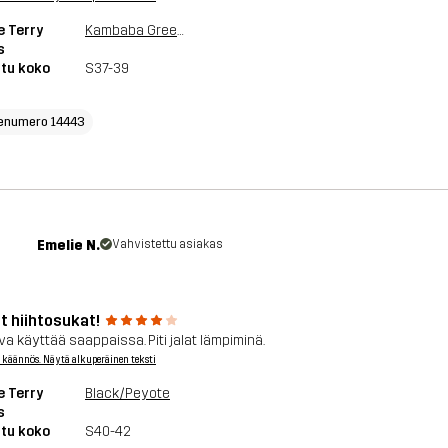
e Terry
Kambaba Green/Peyote
s
tu koko
S37-39
enumero 14443
Emelie N.
Vahvistettu asiakas
t hiihtosukat!
a käyttää saappaissa. Piti jalat lämpiminä.
 käännös. Näytä alkuperäinen teksti
e Terry
Black/Peyote
s
tu koko
S40-42