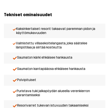
Tekniset ominaisuudet
Kaksinkertaiset resorit takaavat paremman pidon ja
käyttömukavuuden
Valmistettu villasekoitelangasta, joka säätelee
lämpötilaa ja siirtää kosteutta
Saumaton kärki ehkäisee hankausta
Saumaton kantapääosa ehkäisee hankausta
Polvipituiset
Puristava tuki jalkapöydän alueella verenkierron
parantamiseksi
Resorivarret tukevan istuvuuden takaamiseksi