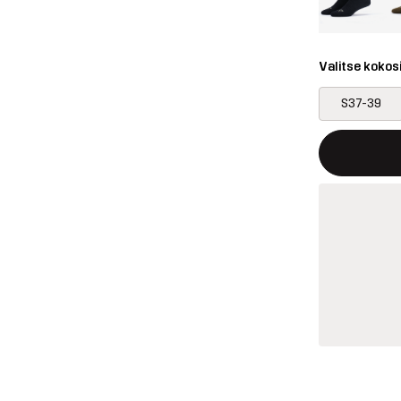
Valitse kokos
S37-39
Tämä painike 
{{size}} ei saa