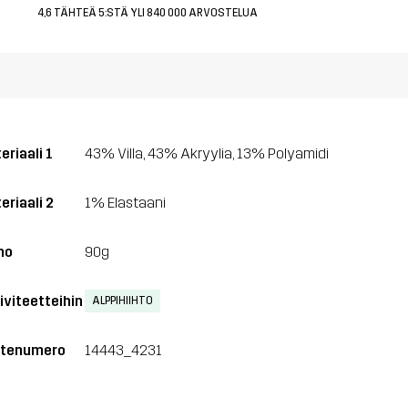
4,6 TÄHTEÄ 5:STÄ YLI 840 000 ARVOSTELUA
eriaali 1
43% Villa, 43% Akryylia, 13% Polyamidi
eriaali 2
1% Elastaani
no
90g
iviteetteihin
ALPPIHIIHTO
tenumero
14443_4231