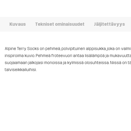
Kuvaus
Tekniset ominaisuudet
Jäljitettävyys
Alpine Terry Socks on pehmeä, polvipituinen alppisukka, joka on valm
inspiroima kuvio. Pehmeä froteevuori antaa lisälämpöä ja mukavuutta,
suojaamaan jalkojasi monoissa ja kylmissä olosuhteissa. Niissä on tä
talviseikkailuihisi.