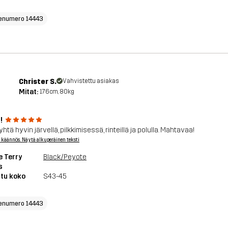
enumero 14443
Christer S.
Vahvistettu asiakas
Mitat:
176cm, 80kg
!
yhtä hyvin järvellä, pilkkimisessä, rinteillä ja polulla. Mahtavaa!
 käännös. Näytä alkuperäinen teksti
e Terry
Black/Peyote
s
tu koko
S43-45
enumero 14443