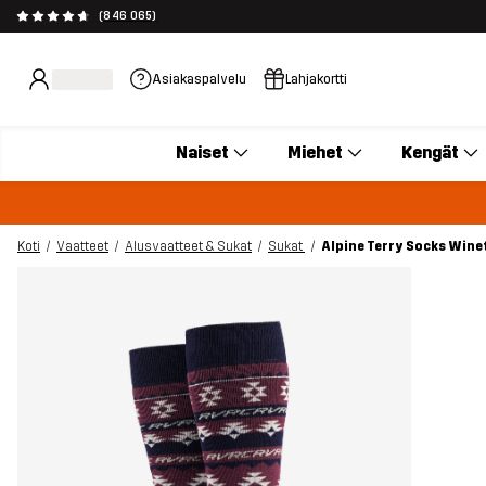
(846 065)
Asiakaspalvelu
Lahjakortti
Naiset
Miehet
Kengät
Koti
Vaatteet
Alusvaatteet & Sukat
Sukat
Alpine Terry Socks Winet