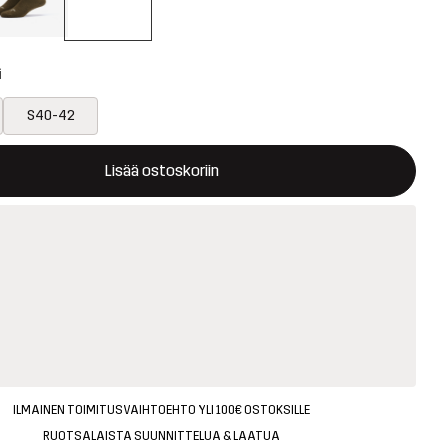
i
S40-42
avaa ikkunan, joka vahvistaa uuden tuotteen ostoskorissa
tavilla
Lisää ostoskoriin
ILMAINEN TOIMITUSVAIHTOEHTO YLI 100€ OSTOKSILLE
RUOTSALAISTA SUUNNITTELUA & LAATUA