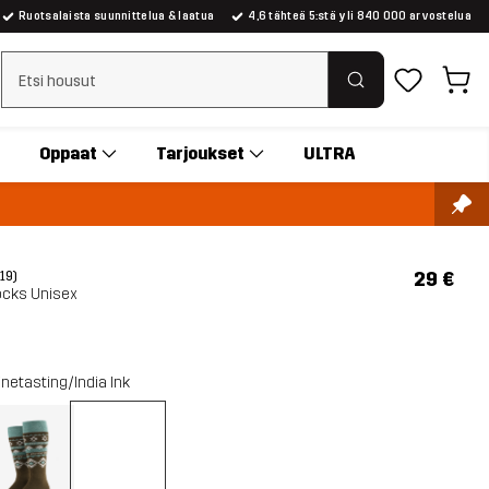
Ruotsalaista suunnittelua & laatua
4,6 tähteä 5:stä yli 840 000 arvostelua
Tyhjennä haku
Oppaat
Tarjoukset
ULTRA
29 €
(19)
ocks Unisex
netasting/India Ink