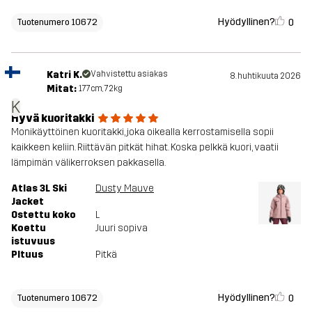
Hyödyllinen?
0
Tuotenumero 10672
Katri K.
Vahvistettu asiakas
8. huhtikuuta 2026
Mitat:
177cm, 72kg
K
Hyvä kuoritakki
Monikäyttöinen kuoritakki, joka oikealla kerrostamisella sopii
kaikkeen keliin. Riittävän pitkät hihat. Koska pelkkä kuori, vaatii
lämpimän välikerroksen pakkasella.
Atlas 3L Ski
Dusty Mauve
Jacket
Ostettu koko
L
Koettu
Juuri sopiva
istuvuus
PItuus
Pitkä
Hyödyllinen?
0
Tuotenumero 10672