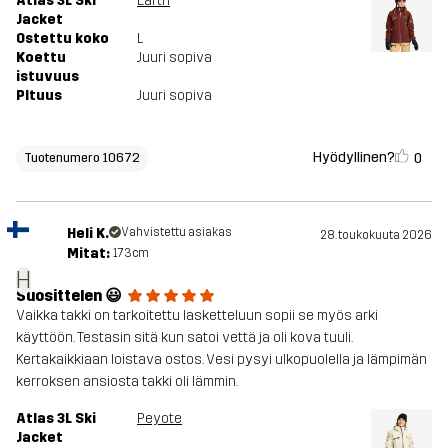
Atlas 3L Ski
Earth
Jacket
Ostettu koko
L
Koettu
Juuri sopiva
istuvuus
PItuus
Juuri sopiva
Hyödyllinen?
0
Tuotenumero 10672
Heli K.
Vahvistettu asiakas
28. toukokuuta 2026
Mitat:
173cm
H
Suosittelen 😃
Vaikka takki on tarkoitettu lasketteluun sopii se myös arki
käyttöön. Testasin sitä kun satoi vettä ja oli kova tuuli.
Kertakaikkiaan loistava ostos. Vesi pysyi ulkopuolella ja lämpimän
kerroksen ansiosta takki oli lämmin.
Atlas 3L Ski
Peyote
Jacket