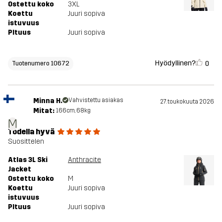
Ostettu koko
3XL
Koettu
Juuri sopiva
istuvuus
PItuus
Juuri sopiva
Hyödyllinen?
0
Tuotenumero 10672
Minna H.
Vahvistettu asiakas
27. toukokuuta 2026
Mitat:
166cm, 68kg
M
Todella hyvä
Suosittelen
Atlas 3L Ski
Anthracite
Jacket
Ostettu koko
M
Koettu
Juuri sopiva
istuvuus
PItuus
Juuri sopiva