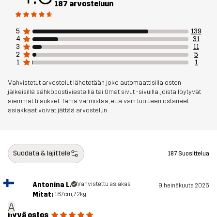
187 arvosteluun
Taustapuoli
5
139
Materiaali 2
86% Polyesteria, 14% Elastaani
4
31
3
11
2
5
Materiaali 3
100% Polyesteria
1
1
Vahvistetut arvostelut lähetetään joko automaattisilla oston
Vuori 1
95% Polyesteria (Kierrätettyä), 5%
jälkeisillä sähköpostiviesteillä tai Omat sivut -sivuilla, joista löytyvät
Polyesteria
aiemmat tilaukset. Tämä varmistaa, että vain tuotteen ostaneet
asiakkaat voivat jättää arvostelun
Vuori 2
100% Polyesteria
Kalvo
Vesipilari: 20 000 mm
Suodata & lajittele
187 Suosittelua
Hengittävyys: 20 000 g/m²/24h
Antonina L.
Vahvistettu asiakas
9. heinäkuuta 2026
Paino
1200 grammaa koossa M
Mitat:
167cm, 72kg
A
hyvä ostos
Kestävyys
Kierrätetyt yksityiskohdat
Lue täältä