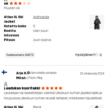
ok
Muuten ok
Atlas 3L Ski
Anthracite
Jacket
Ostettu koko
S
Koettu
Liian suuri
istuvuus
PItuus
Juuri sopiva
Hyödyllinen?
0
Tuotenumero 10672
Arja H.
Vahvistettu asiakas
15. lokakuuta 2024
Mitat:
170cm, 74kg
A
Laadukas kuoritakki
Lautailijan tai laskettelijan valinta! Ulkoiluun turhan jäykkä takki ja
housuissa ulkoiluun turhan leveät lahkeet, rinteeseen täydelliset.
Atlas 3L Ski
Black