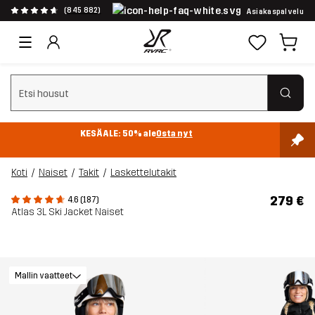
(845 882)
Asiakaspalvelu
Tyhjennä haku
KESÄALE: 50% ale
Osta nyt
Koti
Naiset
Takit
Laskettelutakit
279 €
4.6 (187)
Atlas 3L Ski Jacket Naiset
Mallin vaatteet