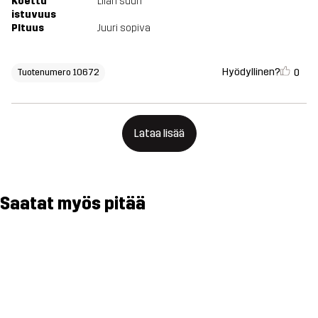
Koettu
Liian suuri
istuvuus
PItuus
Juuri sopiva
Hyödyllinen?
0
Tuotenumero 10672
Lataa lisää
Saatat myös pitää