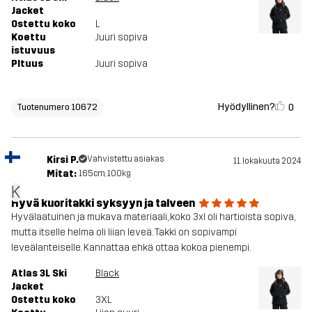
Jacket
Ostettu koko
L
Koettu
Juuri sopiva
istuvuus
PItuus
Juuri sopiva
Hyödyllinen?
0
Tuotenumero 10672
Kirsi P.
Vahvistettu asiakas
11. lokakuuta 2024
Mitat:
165cm, 100kg
K
Hyvä kuoritakki syksyyn ja talveen
Hyvälaatuinen ja mukava materiaali, koko 3xl oli hartioista sopiva,
mutta itselle helma oli liian leveä. Takki on sopivampi
leveälanteiselle. Kannattaa ehkä ottaa kokoa pienempi.
Atlas 3L Ski
Black
Jacket
Ostettu koko
3XL