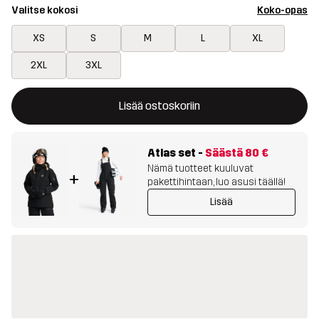
Valitse kokosi
Koko-opas
XS
S
M
L
XL
2XL
3XL
Tämä painike avaa ikkunan, joka vahvistaa uuden tuotteen osto
{{size}} ei saatavilla
Lisää ostoskoriin
Atlas set
-
Säästä
80 €
Nämä tuotteet kuuluvat
+
pakettihintaan, luo asusi täällä!
Lisää