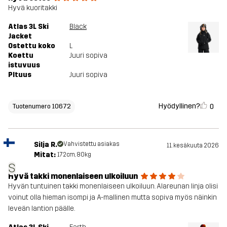
Hyvä kuoritakki
Atlas 3L Ski
Black
Aktiviteetteihin
ALPPIHIIHTO
Jacket
Ostettu koko
L
Koettu
Juuri sopiva
Tuotenumero
10672_2001
istuvuus
PItuus
Juuri sopiva
Hyödyllinen?
0
Tuotenumero 10672
Silja R.
Vahvistettu asiakas
11. kesäkuuta 2026
Mitat:
172cm, 80kg
S
Hyvä takki monenlaiseen ulkoiluun
Hyvän tuntuinen takki monenlaiseen ulkoiluun. Alareunan linja olisi
voinut olla hieman isompi ja A-mallinen mutta sopiva myös näinkin
leveän lantion päälle.