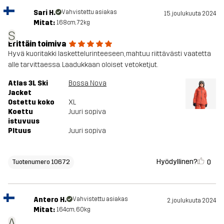
Sari H.
Vahvistettu asiakas
15. joulukuuta 2024
Mitat:
168cm, 72kg
S
Erittäin toimiva
Hyvä kuoritakki laskettelurinteeseen, mahtuu riittävästi vaatetta
alle tarvittaessa. Laadukkaan oloiset vetoketjut.
Atlas 3L Ski
Bossa Nova
Jacket
Ostettu koko
XL
Koettu
Juuri sopiva
istuvuus
PItuus
Juuri sopiva
Hyödyllinen?
0
Tuotenumero 10672
Antero H.
Vahvistettu asiakas
2. joulukuuta 2024
Mitat:
164cm, 60kg
A