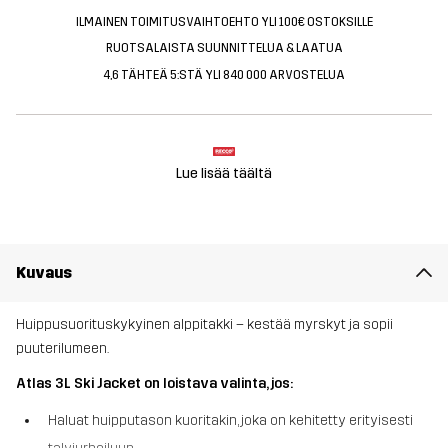
ILMAINEN TOIMITUSVAIHTOEHTO YLI 100€ OSTOKSILLE
RUOTSALAISTA SUUNNITTELUA & LAATUA
4,6 TÄHTEÄ 5:STÄ YLI 840 000 ARVOSTELUA
Lue lisää täältä
Kuvaus
Huippusuorituskykyinen alppitakki – kestää myrskyt ja sopii
puuterilumeen.
Atlas 3L Ski Jacket on loistava valinta, jos:
Haluat huipputason kuoritakin, joka on kehitetty erityisesti