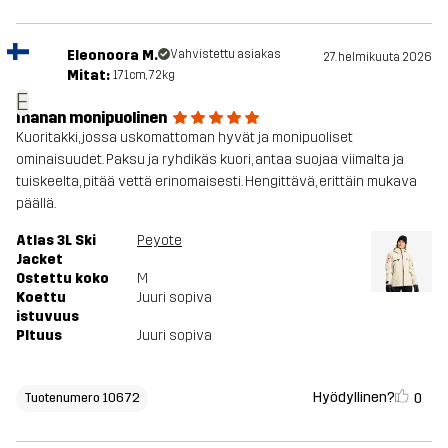
Eleonoora M.
Vahvistettu asiakas
27. helmikuuta 2026
Mitat:
171cm, 72kg
E
Ihanan monipuolinen
Kuoritakki, jossa uskomattoman hyvät ja monipuoliset
ominaisuudet. Paksu ja ryhdikäs kuori, antaa suojaa viimalta ja
tuiskeelta, pitää vettä erinomaisesti. Hengittävä, erittäin mukava
päällä.
Atlas 3L Ski
Peyote
Jacket
Ostettu koko
M
Koettu
Juuri sopiva
istuvuus
PItuus
Juuri sopiva
Hyödyllinen?
0
Tuotenumero 10672