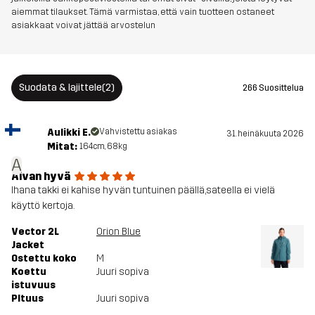
aiemmat tilaukset. Tämä varmistaa, että vain tuotteen ostaneet
asiakkaat voivat jättää arvostelun
Suodata & lajittele
(2)
266 Suosittelua
Aulikki E.
Vahvistettu asiakas
31. heinäkuuta 2026
Mitat:
164cm, 68kg
A
Aivan hyvä
Ihana takki ei kahise hyvän tuntuinen päällä,sateella ei vielä
käyttö kertoja.
Vector 2L
Orion Blue
Jacket
Ostettu koko
M
Koettu
Juuri sopiva
istuvuus
PItuus
Juuri sopiva