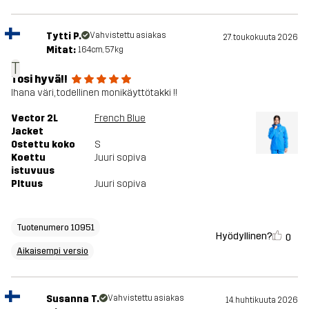
Tytti P.
Vahvistettu asiakas
27. toukokuuta 2026
Mitat:
164cm, 57kg
T
Tosi hyvä!!
Ihana väri, todellinen monikäyttötakki !!
Vector 2L
French Blue
Jacket
Ostettu koko
S
Koettu
Juuri sopiva
istuvuus
PItuus
Juuri sopiva
Tuotenumero 10951
Hyödyllinen?
0
Aikaisempi versio
Susanna T.
Vahvistettu asiakas
14. huhtikuuta 2026