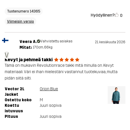
Tuotenumero 14365
Hyödyllinen?
0
Viimeisin versio
Veera A.
Vahvistettu asiakas
21. kesäkuuta 2026
Mitat:
170cm, 66kg
V
Kevyt ja pehmeä takki
Tämä on mukavin Revolutionrace takki mitä minulla on. Kevyt
materiaali. Väri ei ihan mielestäni vastannut tuotekuvaa, mutta
pidän siitä silti.
Vector 2L
Orion Blue
Jacket
Ostettu koko
M
Koettu
Juuri sopiva
istuvuus
PItuus
Juuri sopiva