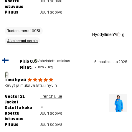
Koettu
Juuri sopiva
istuvuus
PItuus
Juuri sopiva
Tuotenumero 10951
Hyödyllinen?
0
Aikaisempi versio
Pirjo O.
Vahvistettu asiakas
6. maaliskuuta 2026
Mitat:
170cm, 70kg
P
Tosi hyvä
Kevyt ja mukava. Istuu hyvin.
Vector 2L
French Blue
Jacket
Ostettu koko
M
Koettu
Juuri sopiva
istuvuus
PItuus
Juuri sopiva