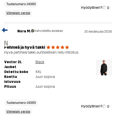
Tuotenumero 14365
Hyödyllinen?
0
Viimeisin versio
Nora M.
Vahvistettu asiakas
15. kesäkuuta 2026
N
Pehmeä ja hyvä takki
Hyvä, pehmeä takki, suhteellisen reilu mitoitus.
Vector 2L
Black
Jacket
Ostettu koko
4XL
Koettu
Juuri sopiva
istuvuus
PItuus
Juuri sopiva
Tuotenumero 14365
Hyödyllinen?
0
Viimeisin versio