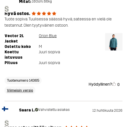
Mitat:
160cm, 66kg
S
Hyvä ostos.
Tuote sopiva. Tuulisessa säässä hyvä, sateessa en vielä ole
testannut. Olen tyytyväinen ostoon.
Vector 2L
Orion Blue
Jacket
Ostettu koko
M
Koettu
Juuri sopiva
istuvuus
PItuus
Juuri sopiva
Tuotenumero 14365
Hyödyllinen?
0
Viimeisin versio
Saara L.
Vahvistettu asiakas
12. huhtikuuta 2026
S