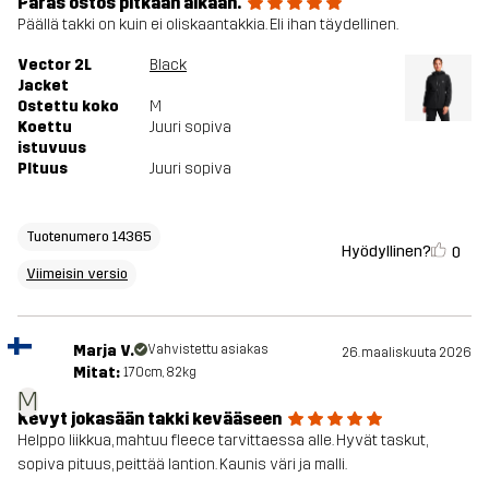
Paras ostos pitkään aikaan.
Päällä takki on kuin ei oliskaantakkia. Eli ihan täydellinen.
Vector 2L
Black
Jacket
Ostettu koko
M
Koettu
Juuri sopiva
istuvuus
PItuus
Juuri sopiva
Tuotenumero 14365
Hyödyllinen?
0
Viimeisin versio
Marja V.
Vahvistettu asiakas
26. maaliskuuta 2026
Mitat:
170cm, 82kg
M
Kevyt jokasään takki kevääseen
Helppo liikkua, mahtuu fleece tarvittaessa alle. Hyvät taskut,
sopiva pituus, peittää lantion. Kaunis väri ja malli.