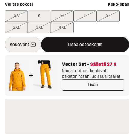
Valitse kokosi
Koko-opas
XS
S
M
L
XL
2XL
3XL
4XL
Tämä painike avaa ikkunan, joka vahvistaa uuden tuotteen osto
{{size}} ei saatavilla
Kokovahti
Lisää ostoskoriin
Vector Set
-
Säästä
27 €
Nämä tuotteet kuuluvat
+
pakettihintaan, luo asusi täällä!
Lisää