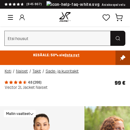
(845 867)
Asiakaspalvelu
Tyhjennä haku
KESÄALE: 50% ale
Osta nyt
Koti
Naiset
Takit
Sade- ja kuoritakit
99 €
4.6 (266)
Vector 2L Jacket Naiset
Mallin vaatteet