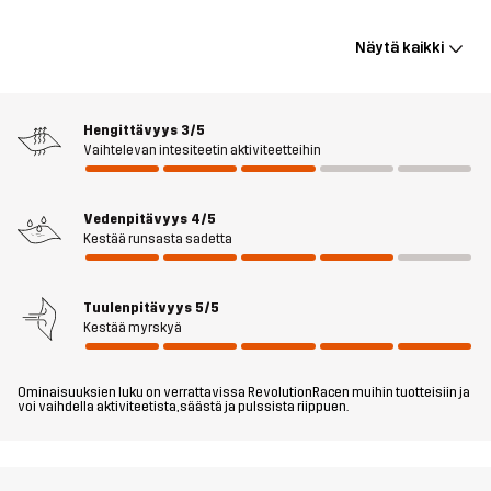
tuulenpitävä kuorivaate on suunniteltu ulkoilua rakastaville, ja
siinä on teipatut saumat ja DWR-käsittely, joka lisää suojakerrosta
Näytä kaikki
säätä vastaan. Reilun istuvuuden ansiosta tämä takki voidaan
helposti vetää tavallisten vaatteiden päälle äkillisen sateen
sattuessa. Vector 2L Jacket on valmistettu kierrätetystä
Hengittävyys
3/5
materiaalista ja valoa heijastava printti pitää sinut näkyvissä
Vaihtelevan intesiteetin aktiviteetteihin
pimeässä. Sileä vuori tuntuu pehmeältä ja pitkät sisähihansuut
estävät vuorausta imemästä kosteutta. Jos haluat päivittäisen
sadetakin edulliseen hintaan, tämä on täydellinen valintasi.
Vedenpitävyys
4/5
Kestää runsasta sadetta
Malli
on 172 cm painaa 64 kg ja käyttää kokoa M
Tuulenpitävyys
5/5
Istuvuus
REGULAR
Kestää myrskyä
Materiaali
100% Polyesteria (Kierrätettyä)
Ominaisuuksien luku on verrattavissa RevolutionRacen muihin tuotteisiin ja
voi vaihdella aktiviteetista, säästä ja pulssista riippuen.
Vuori
100% Polyesteria