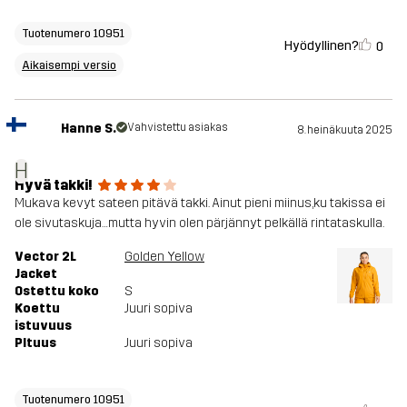
Tuotenumero 10951
Hyödyllinen?
0
Aikaisempi versio
Hanne S.
Vahvistettu asiakas
8. heinäkuuta 2025
H
Hyvä takki!
Mukava kevyt sateen pitävä takki. Ainut pieni miinus,ku takissa ei
ole sivutaskuja…mutta hyvin olen pärjännyt pelkällä rintataskulla.
Vector 2L
Golden Yellow
Jacket
Ostettu koko
S
Koettu
Juuri sopiva
istuvuus
PItuus
Juuri sopiva
Tuotenumero 10951