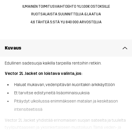
ILMAINEN TOIMITUSVAIHTOEHTO YLI 100€ OSTOKSILLE
RUOTSALAISTA SUUNNITTELUA & LAATUA
4,6 TÄHTEÄ 5:STÄ YLI 840 000 ARVOSTELUA
Kuvaus
Edullinen sadesuoja kaikilla tarpeilla rentoihin retkiin.
Vector 2L Jacket on loistava valinta, jos:
Haluat mukavan, vedenpitävän kuoritakin arkikäyttöön
Et tarvitse edistyneitä lisäominaisuuksia
Pitäydyt ulkoilussa enimmäkseen matalan ja keskitason
intensiteetissä
Vector 2L Jacket yhdistää erinomaisen suojan sateelta ja tuulelta
tyylipuhtaaseen ja yksinkertaiseen muotoiluun. Tämä veden- ja