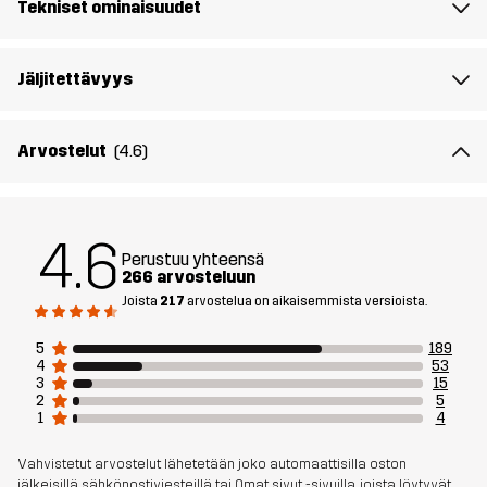
Tekniset ominaisuudet
Kalvo
Vesipilari: 10 000 mm
Hengittävyys: 10 000 g/m²/24h
Jäljitettävyys
Aktiviteetteihin
JOKAPÄIVÄINEN KÄYTTÖ
ALLROUND
Arvostelut
(4.6)
Tuotenumero
10951_2215
Versiot
Aikaisempi versio
Katso versiohistoria
täältä
4.6
Perustuu yhteensä
266 arvosteluun
Joista
217
arvostelua on aikaisemmista versioista.
5
189
4
53
3
15
2
5
1
4
Vahvistetut arvostelut lähetetään joko automaattisilla oston
jälkeisillä sähköpostiviesteillä tai Omat sivut -sivuilla, joista löytyvät