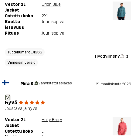
Vector 2L
Orion Blue
Jacket
Ostettu koko
2XL
Koettu
Juuri sopiva
istuvuus
PItuus
Juuri sopiva
Tuotenumero 14365
Hyödyllinen?
0
Viimeisin versio
Mira K.
Vahvistettu asiakas
21. maaliskuuta 2026
M
Hyvä
Joustava ja hyvä
Vector 2L
Holly Berry
Jacket
Ostettu koko
L