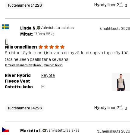
Hyödyllinen?
0
Tuotenumero 14226
Linda N.
Vahvistettu asiakas
3. huhtikuuta 2026
Mitat:
170cm, 65kg
L
Niin onnellinen
Se istuu täydellisesti, istuvuus on hyvä. Juuri sopiva tapa käyttää
tätä neuleen päällä tänä keväänä!
Tämä on käännös. Näytä alkuperäinen teksti
River Hybrid
Peyote
Fleece Vest
Ostettu koko
M
Hyödyllinen?
0
Tuotenumero 14226
Markéta L.
Vahvistettu asiakas
31. heinäkuuta 2026