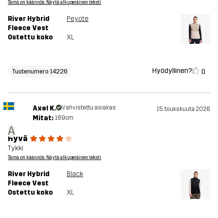
Tämä on käännös. Näytä alkuperäinen teksti
River Hybrid
Peyote
Fleece Vest
Ostettu koko
XL
Hyödyllinen?
0
Tuotenumero 14226
Axel K.
Vahvistettu asiakas
15. toukokuuta 2026
Mitat:
169cm
A
Hyvä
Tykki
Tämä on käännös. Näytä alkuperäinen teksti
River Hybrid
Black
Fleece Vest
Ostettu koko
XL