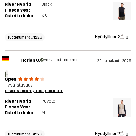
River Hybrid
Black
Fleece Vest
Ostettu koko
XS
Hyödyllinen?
0
Tuotenumero 14226
Florian G.
Vahvistettu asiakas
20. heinäkuuta 2026
F
Upea
Hyvä istuvuus
Tämä on käännös. Näytä alkuperäinen teksti
River Hybrid
Peyote
Fleece Vest
Ostettu koko
M
Hyödyllinen?
0
Tuotenumero 14226