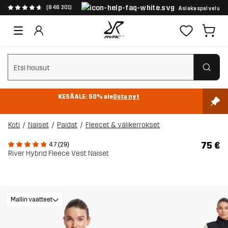
(846 201)
Asiakaspalvelu
Tyhjennä haku
KESÄALE: 50% ale
Osta nyt
Koti
Naiset
Paidat
Fleecet & välikerrokset
75 €
4.7 (29)
River Hybrid Fleece Vest Naiset
Mallin vaatteet