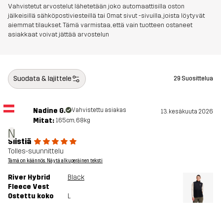
Vahvistetut arvostelut lähetetään joko automaattisilla oston
Aktiviteetteihin
ALLROUND
VAELLUS
jälkeisillä sähköpostiviesteillä tai Omat sivut -sivuilla, joista löytyvät
aiemmat tilaukset. Tämä varmistaa, että vain tuotteen ostaneet
asiakkaat voivat jättää arvostelun
Tuotenumero
14226_2001
Suodata & lajittele
29 Suosittelua
Nadine G.
Vahvistettu asiakas
13. kesäkuuta 2026
Mitat:
165cm, 68kg
N
Siistiä
Tolles-suunnittelu
Tämä on käännös. Näytä alkuperäinen teksti
River Hybrid
Black
Fleece Vest
Ostettu koko
L