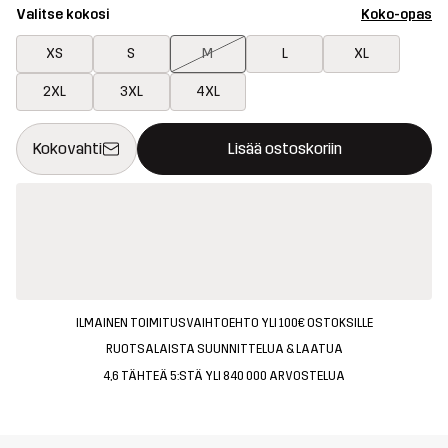
Valitse kokosi
Koko-opas
XS
S
M
L
XL
2XL
3XL
4XL
Tämä painike avaa ikkunan, joka vahvistaa uuden tuotteen osto
{{size}} ei saatavilla
Kokovahti
Lisää ostoskoriin
ILMAINEN TOIMITUSVAIHTOEHTO YLI 100€ OSTOKSILLE
RUOTSALAISTA SUUNNITTELUA & LAATUA
4,6 TÄHTEÄ 5:STÄ YLI 840 000 ARVOSTELUA