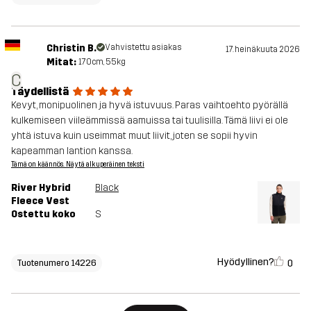
Christin B.
Vahvistettu asiakas
17. heinäkuuta 2026
Mitat:
170cm, 55kg
C
Täydellistä
Kevyt, monipuolinen ja hyvä istuvuus. Paras vaihtoehto pyörällä
kulkemiseen viileämmissä aamuissa tai tuulisilla. Tämä liivi ei ole
yhtä istuva kuin useimmat muut liivit, joten se sopii hyvin
kapeamman lantion kanssa.
Tämä on käännös. Näytä alkuperäinen teksti
River Hybrid
Black
Fleece Vest
Ostettu koko
S
Hyödyllinen?
0
Tuotenumero 14226