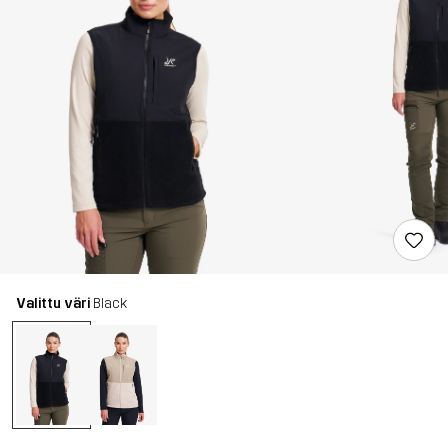
Valittu väri
Black