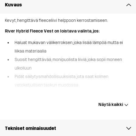
Kuvaus
Kevyt, hengittävä fleeceliivi helppoon kerrostamiseen.
River Hybrid Fleece Vest on loistava valinta, jos:
Haluat mukavan välikerroksen, joka lisää lämpöä mutta ei
liikaa materiaalia
Suosit hengittävää, monipuolista liiviä, joka sopii moneen
ulkoiluun
Pidät säilytysmahdollisuuksista, jota saat kolmen
vetoketjullisen taskun muodossa
River Hybrid Fleece Vest on monipuolinen vaatekerros, joka on
tehty patikointiin, jokapäiväiseen ulkoiluun ja leudon sään
Näytä kaikki
seikkailuihin. Hengittävä fleece antaa kevyttä lämpöä ilman
ylikuumenemista, ja hihaton malli antaa sinulle täyden
liikkumisvapauden. Siinä on kolme vetoketjullista taskua
Tekniset ominaisuudet
välttämättömille tavaroille, ja se on käytännöllinen ja mukava. Sitä