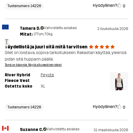
Hyödyllinen?
0
Tuotenumero 14226
Tamara D.
Vahvistettu asiakas
2. toukokuuta 2026
Mitat:
177cm, 70kg
T
Täydellistä ja juuri sitä mitä tarvitsen
Gilet on loistava, sopiva tarkoitukseen. Rakastan käyttää, yleensä
pidän sitä hupparin päällä.
Tämä on käännös. Näytä alkuperäinen teksti
River Hybrid
Peyote
Fleece Vest
Ostettu koko
XL
Hyödyllinen?
0
Tuotenumero 14226
Suzanne C.
Vahvistettu asiakas
31. maaliskuuta 2026