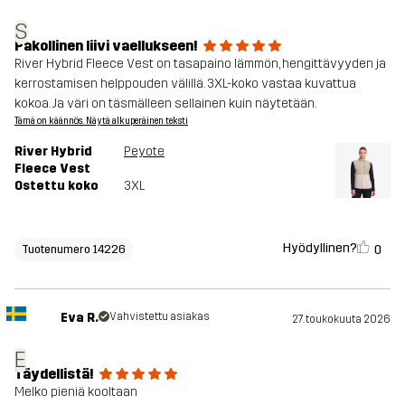
S
Pakollinen liivi vaellukseen!
River Hybrid Fleece Vest on tasapaino lämmön, hengittävyyden ja
kerrostamisen helppouden välillä. 3XL-koko vastaa kuvattua
kokoa. Ja väri on täsmälleen sellainen kuin näytetään.
Tämä on käännös. Näytä alkuperäinen teksti
River Hybrid
Peyote
Fleece Vest
Ostettu koko
3XL
Hyödyllinen?
0
Tuotenumero 14226
Eva R.
Vahvistettu asiakas
27. toukokuuta 2026
E
Täydellistä!
Melko pieniä kooltaan