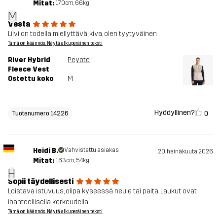
Mitat:
170cm, 66kg
M
Vesta
Liivi on todella miellyttävä, kiva, olen tyytyväinen
Tämä on käännös. Näytä alkuperäinen teksti
River Hybrid
Peyote
Fleece Vest
Ostettu koko
M
Hyödyllinen?
0
Tuotenumero 14226
Heidi B.
Vahvistettu asiakas
20. heinäkuuta 2026
Mitat:
163cm, 54kg
H
Sopii täydellisesti
Loistava istuvuus, olipa kyseessä neule tai paita. Laukut ovat
ihanteellisella korkeudella
Tämä on käännös. Näytä alkuperäinen teksti