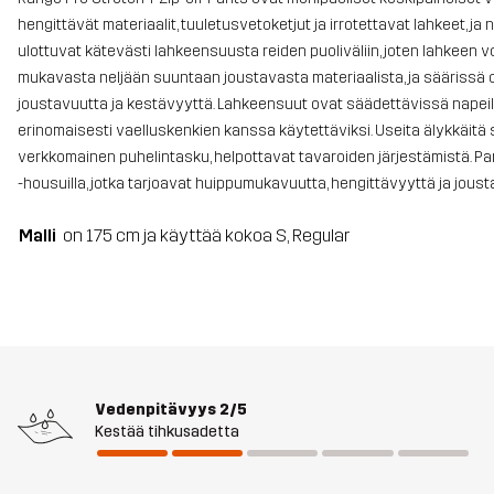
hengittävät materiaalit, tuuletusvetoketjut ja irrotettavat lahkeet, ja
ulottuvat kätevästi lahkeensuusta reiden puoliväliin, joten lahkeen v
mukavasta neljään suuntaan joustavasta materiaalista, ja säärissä
joustavuutta ja kestävyyttä. Lahkeensuut ovat säädettävissä napeill
erinomaisesti vaelluskenkien kanssa käytettäviksi. Useita älykkäitä sä
verkkomainen puhelintasku, helpottavat tavaroiden järjestämistä. Pa
-housuilla, jotka tarjoavat huippumukavuutta, hengittävyyttä ja joust
Malli
on 175 cm ja käyttää kokoa S, Regular
Vedenpitävyys
2/5
Kestää tihkusadetta