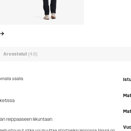
Arvostelut
(4.6)
mällä säällä.
Ist
Mat
aketissa
Mat
ään reippaaseen liikuntaan.
Vuo
aellushousut, jotka voi muuttaa shortseiksi lennossa. Niissä on