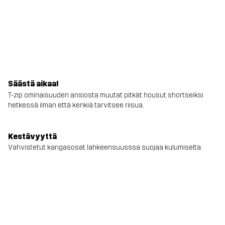
Säästä aikaa!
T-zip ominaisuuden ansiosta muutat pitkät housut shortseiksi
hetkessä ilman että kenkiä tarvitsee riisua.
Kestävyyttä
Vahvistetut kangasosat lahkeensuusssa suojaa kulumiselta.