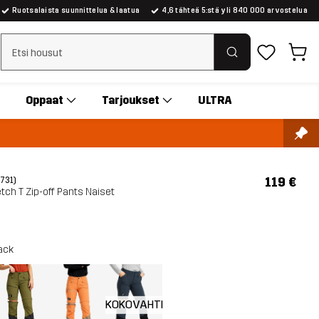
Ruotsalaista suunnittelua & laatua
4,6 tähteä 5:stä yli 840 000 arvostelua
Tyhjennä haku
Oppaat
Tarjoukset
ULTRA
119 €
(731)
tch T Zip-off Pants Naiset
ack
KOKOVAHTI