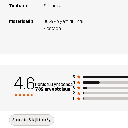
Tuotanto
Sri Lanka
Materiaali 1
88% Polyamidi, 12%
Elastaani
4.6
5
4
Perustuu yhteensä
3
732 arvosteluun
2
1
Suodata & lajittele