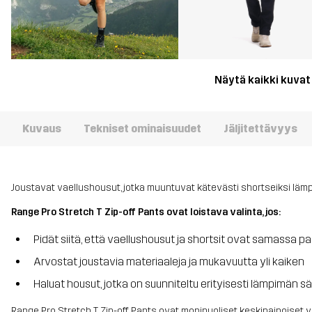
Näytä kaikki kuvat
Kuvaus
Tekniset ominaisuudet
Jäljitettävyys
Joustavat vaellushousut, jotka muuntuvat kätevästi shortseiksi lämpi
Range Pro Stretch T Zip-off Pants ovat loistava valinta, jos:
Pidät siitä, että vaellushousut ja shortsit ovat samassa p
Arvostat joustavia materiaaleja ja mukavuutta yli kaiken
Haluat housut, jotka on suunniteltu erityisesti lämpimän s
Range Pro Stretch T Zip-off Pants ovat monipuoliset keskipainoiset v