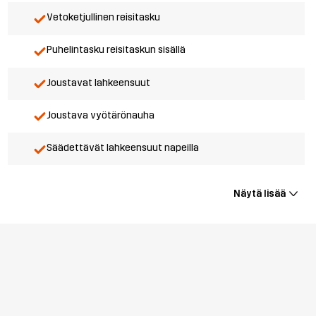
Vetoketjullinen reisitasku
Puhelintasku reisitaskun sisällä
Joustavat lahkeensuut
Joustava vyötärönauha
Säädettävät lahkeensuut napeilla
Näytä lisää