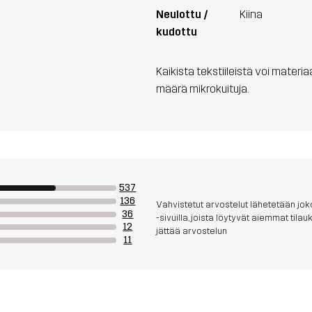
Neulottu /
Kiina
kudottu
Kaikista tekstiileistä voi materi
määrä mikrokuituja.
537
136
Vahvistetut arvostelut lähetetään joko
36
-sivuilla, joista löytyvät aiemmat til
12
jättää arvostelun
11