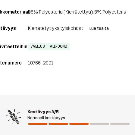
kkomateriaali
95% Polyesteria (Kierrätettyä), 5% Polyesteria
tävyys
Kierrätetyt yksityiskohdat
Lue täältä
iviteetteihin
VAELLUS
ALLROUND
tenumero
10766_2001
Kestävyys
3/5
Normaali kestävyys