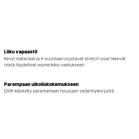
Liiku vapaasti!
Kevyt materiaali ja 4-suuntaan joustavat stretch-osat tekevät
niistä täydelliset esimerkiksi vaellukseen.
Parempaan ulkoilukokemukseen
DWR-käsitelty parantamaan housujen vedenhylkivyyttä