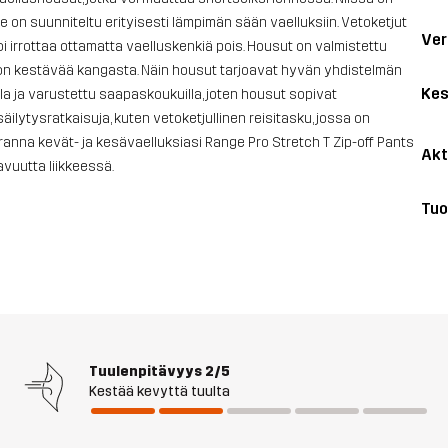
 ne on suunniteltu erityisesti lämpimän sään vaelluksiin. Vetoketjut
Ver
oi irrottaa ottamatta vaelluskenkiä pois. Housut on valmistettu
 on kestävää kangasta. Näin housut tarjoavat hyvän yhdistelmän
Kes
a ja varustettu saapaskoukuilla, joten housut sopivat
ilytysratkaisuja, kuten vetoketjullinen reisitasku, jossa on
ranna kevät- ja kesävaelluksiasi Range Pro Stretch T Zip-off Pants
Akt
avuutta liikkeessä.
Tuo
Tuulenpitävyys
2/5
Kestää kevyttä tuulta