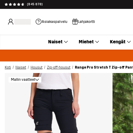
(845 878)
Asiakaspalvelu
Lahjakortti
Naiset
Miehet
Kengät
Koti
Naiset
Housut
Zip-off-housut
Range Pro Stretch T Zip-off Pan
Mallin vaatteet