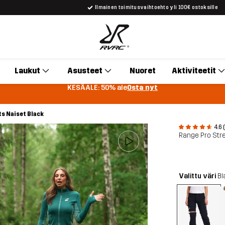
Ilmainen toimitusvaihtoehto yli 100€ ostoksille
Laukut
Asusteet
Nuoret
Aktiviteetit
KESÄALE: 50% ale
Osta nyt
ts Naiset Black
4.6 
Range Pro Stre
Valittu väri
Bl