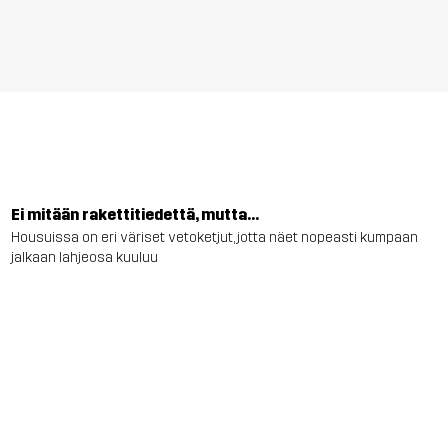
Ei mitään rakettitiedettä, mutta...
Housuissa on eri väriset vetoketjut, jotta näet nopeasti kumpaan
jalkaan lahjeosa kuuluu