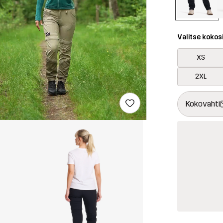
Valitse kokos
XS
2XL
Tämä painike 
{{size}} ei saa
Kokovahti