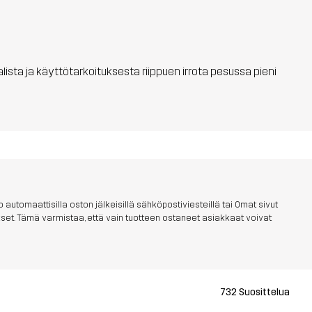
aalista ja käyttötarkoituksesta riippuen irrota pesussa pieni
 automaattisilla oston jälkeisillä sähköpostiviesteillä tai Omat sivut
aukset. Tämä varmistaa, että vain tuotteen ostaneet asiakkaat voivat
732 Suosittelua