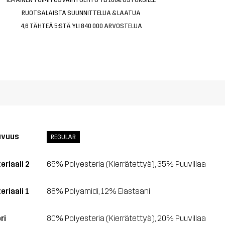
RUOTSALAISTA SUUNNITTELUA & LAATUA
4,6 TÄHTEÄ 5:STÄ YLI 840 000 ARVOSTELUA
uvuus
REGULAR
eriaali 2
65% Polyesteria (Kierrätettyä), 35% Puuvillaa
eriaali 1
88% Polyamidi, 12% Elastaani
ri
80% Polyesteria (Kierrätettyä), 20% Puuvillaa