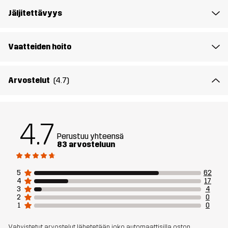
Aktiviteetteihin
VAELLUS
ALLROUND
Jäljitettävyys
Tuotenumero
10915_2230
Vaatteiden hoito
Arvostelut
(4.7)
4.7
Perustuu yhteensä
83 arvosteluun
5
62
4
17
3
4
2
0
1
0
Vahvistetut arvostelut lähetetään joko automaattisilla oston