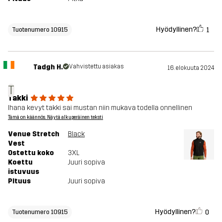
Hyödyllinen?
1
Tuotenumero 10915
Tadgh H.
Vahvistettu asiakas
16. elokuuta 2024
T
Takki
Ihana kevyt takki sai mustan niin mukava todella onnellinen
Tämä on käännös. Näytä alkuperäinen teksti
Venue Stretch
Black
Vest
Ostettu koko
3XL
Koettu
Juuri sopiva
istuvuus
PItuus
Juuri sopiva
Hyödyllinen?
0
Tuotenumero 10915