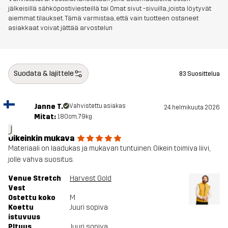
jälkeisillä sähköpostiviesteillä tai Omat sivut -sivuilla, joista löytyvät
aiemmat tilaukset. Tämä varmistaa, että vain tuotteen ostaneet
asiakkaat voivat jättää arvostelun
Suodata & lajittele
83 Suosittelua
Janne T.
Vahvistettu asiakas
24. helmikuuta 2026
Mitat:
180cm, 79kg
J
Oikeinkin mukava
Materiaali on laadukas ja mukavan tuntuinen. Oikein toimiva liivi,
jolle vahva suositus.
Venue Stretch
Harvest Gold
Vest
Ostettu koko
M
Koettu
Juuri sopiva
istuvuus
PItuus
Juuri sopiva