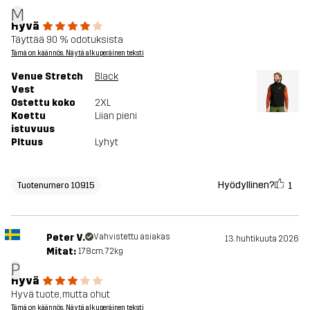
M
Hyvä
Täyttää 90 % odotuksista
Tämä on käännös. Näytä alkuperäinen teksti
Venue Stretch
Black
Vest
Ostettu koko
2XL
Koettu
Liian pieni
istuvuus
PItuus
Lyhyt
Hyödyllinen?
1
Tuotenumero 10915
Peter V.
Vahvistettu asiakas
13. huhtikuuta 2026
Mitat:
178cm, 72kg
P
Hyvä
Hyvä tuote, mutta ohut
Tämä on käännös. Näytä alkuperäinen teksti