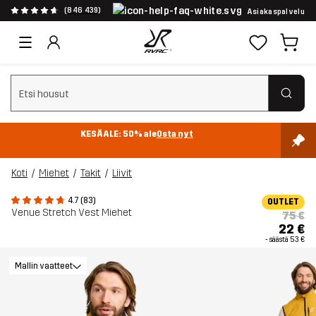
(846 439)
Asiakaspalvelu
Tyhjennä haku
KESÄALE: 50% ale
Osta nyt
Koti
Miehet
Takit
Liivit
4.7 (83)
OUTLET
Venue Stretch Vest Miehet
75 €
22 €
- säästä
53 €
Mallin vaatteet