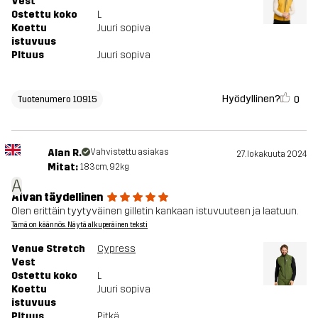
Vest
Ostettu koko
L
Koettu
Juuri sopiva
istuvuus
PItuus
Juuri sopiva
Hyödyllinen?
0
Tuotenumero 10915
Alan R.
Vahvistettu asiakas
27. lokakuuta 2024
Mitat:
183cm, 92kg
A
Aivan täydellinen
Olen erittäin tyytyväinen gilletin kankaan istuvuuteen ja laatuun.
Tämä on käännös. Näytä alkuperäinen teksti
Venue Stretch
Cypress
Vest
Ostettu koko
L
Koettu
Juuri sopiva
istuvuus
PItuus
Pitkä