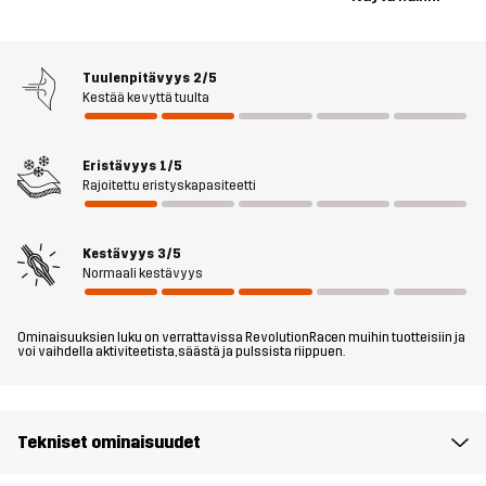
alla ja selässä tekevät liivistä erityisen mukavan, lisäävät
hengittävyyttä ja estävät hankausta seikkailujesi aikana. Helma
on säädettävissä kiristysnyörillä ja kolme vetoketjullista taskua
Tuulenpitävyys
2/5
tarjoavat turvallisen säilytyksen tavaroillesi. Venue Stretch Vest-
Kestää kevyttä tuulta
liivi on olennainen osa, kun haluat maksimoida aikaasi ulkona!
Eristävyys
1/5
Malli
on 182 cm painaa 85 kg ja käyttää kokoa L
Rajoitettu eristyskapasiteetti
Istuvuus
REGULAR
Kestävyys
3/5
Normaali kestävyys
Materiaali 1
88% Polyamidi, 12% Elastaani
Ominaisuuksien luku on verrattavissa RevolutionRacen muihin tuotteisiin ja
Materiaali 2
90% Polyesteria (Kierrätettyä), 10%
voi vaihdella aktiviteetista, säästä ja pulssista riippuen.
Elastaani
Vuori
100% Polyesteria
Tekniset ominaisuudet