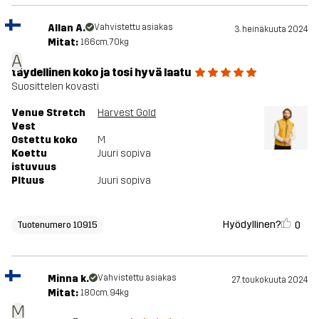
Allan A.
Vahvistettu asiakas
3. heinäkuuta 2024
Mitat:
166cm, 70kg
A
täydellinen koko ja tosi hyvä laatu
Suosittelen kovasti
Venue Stretch
Harvest Gold
Vest
Ostettu koko
M
Koettu
Juuri sopiva
istuvuus
PItuus
Juuri sopiva
Hyödyllinen?
0
Tuotenumero 10915
Minna k.
Vahvistettu asiakas
27. toukokuuta 2024
Mitat:
180cm, 94kg
M