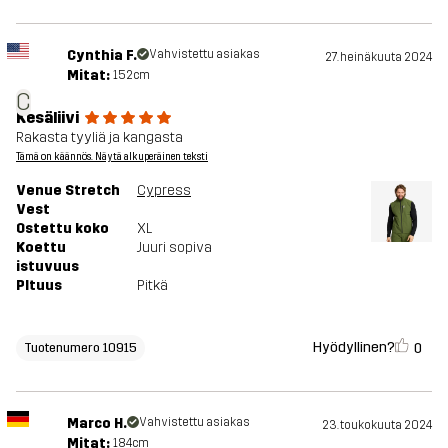
Cynthia F.
Vahvistettu asiakas
27. heinäkuuta 2024
Mitat:
152cm
C
Kesäliivi
Rakasta tyyliä ja kangasta
Tämä on käännös. Näytä alkuperäinen teksti
Venue Stretch
Cypress
Vest
Ostettu koko
XL
Koettu
Juuri sopiva
istuvuus
PItuus
Pitkä
Hyödyllinen?
0
Tuotenumero 10915
Marco H.
Vahvistettu asiakas
23. toukokuuta 2024
Mitat:
184cm