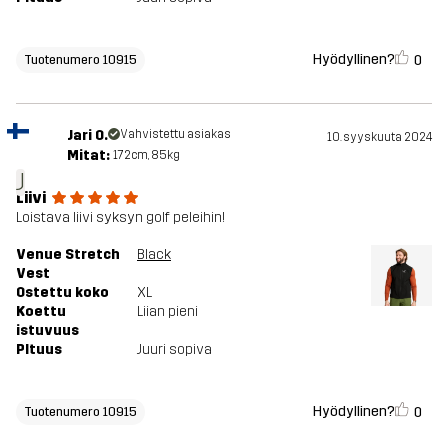
Hyödyllinen?
0
Tuotenumero 10915
Jari O.
Vahvistettu asiakas
10. syyskuuta 2024
Mitat:
172cm, 85kg
J
Liivi
Loistava liivi syksyn golf peleihin!
Venue Stretch
Black
Vest
Ostettu koko
XL
Koettu
Liian pieni
istuvuus
PItuus
Juuri sopiva
Hyödyllinen?
0
Tuotenumero 10915