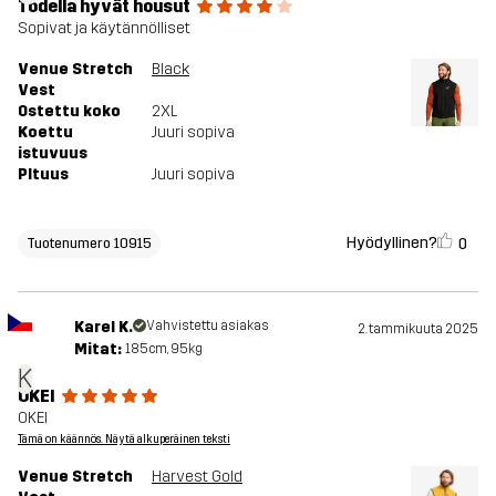
Todella hyvät housut
Sopivat ja käytännölliset
Venue Stretch
Black
Vest
Ostettu koko
2XL
Koettu
Juuri sopiva
istuvuus
PItuus
Juuri sopiva
Hyödyllinen?
0
Tuotenumero 10915
Karel K.
Vahvistettu asiakas
2. tammikuuta 2025
Mitat:
185cm, 95kg
K
OKEI
OKEI
Tämä on käännös. Näytä alkuperäinen teksti
Venue Stretch
Harvest Gold