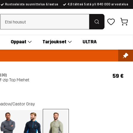
Ruotsalaista suunnittelua & laatua
4,6 tähteä 5:stä yli 840 000 arvostelua
Tyhjennä haku
Oppaat
Tarjoukset
ULTRA
59 €
(130)
lf-zip Top Miehet
adow/Castor Gray