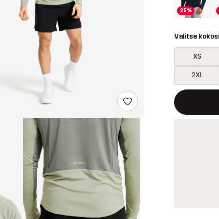
25%
Valitse kokos
XS
2XL
Tämä painike 
{{size}} ei saa