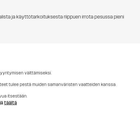
aalista ja käyttötarkoituksesta riippuen irrota pesussa pieni
pyyntymisen välttämiseksi.
tteet tulee pestä muiden samanväristen vaatteiden kanssa.
vua itsestään.
jä
täältä