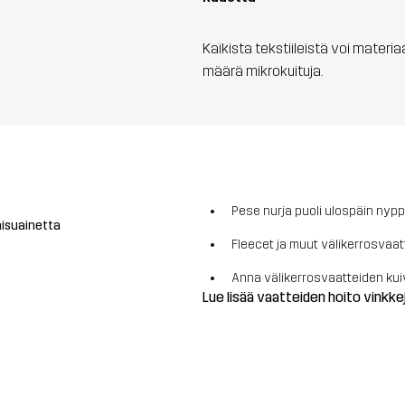
Kaikista tekstiileistä voi materi
määrä mikrokuituja.
Pese nurja puoli ulospäin nyp
aisuainetta
Fleecet ja muut välikerrosvaa
Anna välikerrosvaatteiden kui
Lue lisää vaatteiden hoito vinkke