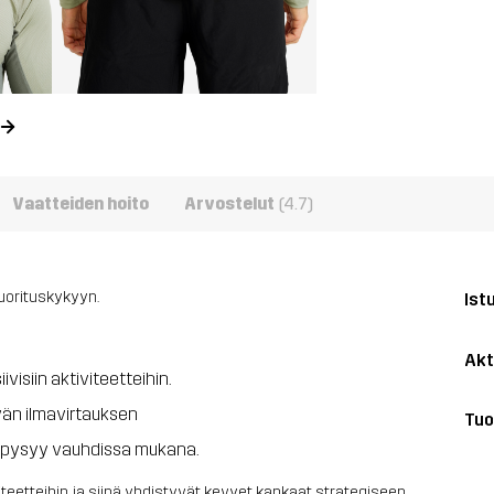
Vaatteiden hoito
Arvostelut
(4.7)
suorituskykyyn.
Ist
Akt
visiin aktiviteetteihin.
vän ilmavirtauksen
Tuo
ka pysyy vauhdissa mukana.
viteetteihin, ja siinä yhdistyvät kevyet kankaat strategiseen