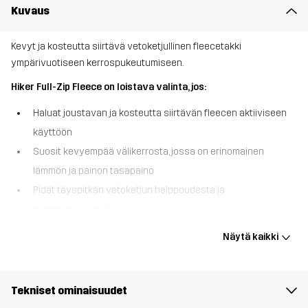
Kuvaus
Kevyt ja kosteutta siirtävä vetoketjullinen fleecetakki
ympärivuotiseen kerrospukeutumiseen.
Hiker Full-Zip Fleece on loistava valinta, jos:
Haluat joustavan ja kosteutta siirtävän fleecen aktiiviseen
käyttöön
Suosit kevyempää välikerrosta, jossa on erinomainen
lämmön ja painon tasapaino
Pidät täyspitkän vetoketjun helppoudesta ja
monipuolisuudesta
Hiker Full-Zip Fleece on pehmeä ja hengittävä fleecetakki, joka on
Näytä kaikki
valmistettu kestävästä, kosteutta siirtävästä mikrofleecestä, joka
myötäilee kaikkia liikkeitäsi. Se on suunniteltu selviämään niin
viileistä vaelluksista kuin arjen menoista, ja kauluksen, helman
Tekniset ominaisuudet
sekä hihansuiden joustavat reunat takaavat napakan ja mukavan