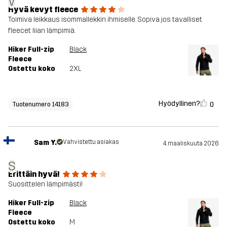
V
Hyvä kevyt fleece
Toimiva leikkaus isommallekkin ihmiselle. Sopiva jos tavalliset
fleecet liian lämpimiä.
Hiker Full-zip
Black
Fleece
Ostettu koko
2XL
Hyödyllinen?
0
Tuotenumero 14183
Sam Y.
Vahvistettu asiakas
4. maaliskuuta 2026
S
Erittäin hyvä!
Suosittelen lämpimästi!
Hiker Full-zip
Black
Fleece
Ostettu koko
M