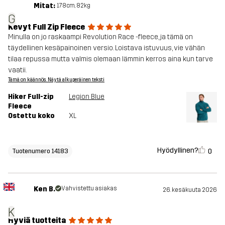
Mitat:
178cm, 82kg
G
Kevyt Full Zip Fleece
Minulla on jo raskaampi Revolution Race -fleece, ja tämä on
täydellinen kesäpainoinen versio. Loistava istuvuus, vie vähän
tilaa repussa mutta valmis olemaan lämmin kerros aina kun tarve
vaatii.
Tämä on käännös. Näytä alkuperäinen teksti
Hiker Full-zip
Legion Blue
Fleece
Ostettu koko
XL
Hyödyllinen?
0
Tuotenumero 14183
Ken B.
Vahvistettu asiakas
26. kesäkuuta 2026
K
Hyviä tuotteita