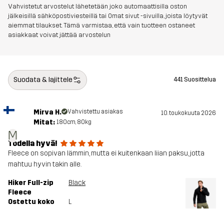
Vahvistetut arvostelut lähetetään joko automaattisilla oston
Kestävyys
Bluesign® approved
Lue täältä
jälkeisillä sähköpostiviesteillä tai Omat sivut -sivuilla, joista löytyvät
aiemmat tilaukset. Tämä varmistaa, että vain tuotteen ostaneet
asiakkaat voivat jättää arvostelun
Aktiviteetteihin
ALLROUND
VAELLUS
Tuotenumero
14183_2008
Suodata & lajittele
441 Suosittelua
Mirva H.
Vahvistettu asiakas
10. toukokuuta 2026
Mitat:
180cm, 80kg
M
Todella hyvä!
Fleece on sopivan lämmin, mutta ei kuitenkaan liian paksu, jotta
mahtuu hyvin takin alle.
Hiker Full-zip
Black
Fleece
Ostettu koko
L