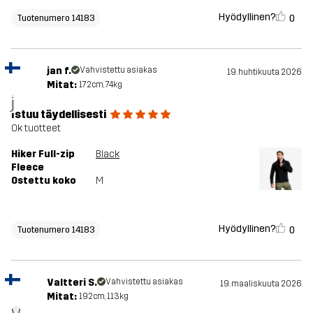
Hyödyllinen?
0
Tuotenumero 14183
jan f.
Vahvistettu asiakas
19. huhtikuuta 2026
Mitat:
172cm, 74kg
j
Istuu täydellisesti
Ok tuotteet
Hiker Full-zip
Black
Fleece
Ostettu koko
M
Hyödyllinen?
0
Tuotenumero 14183
Valtteri S.
Vahvistettu asiakas
19. maaliskuuta 2026
Mitat:
192cm, 113kg