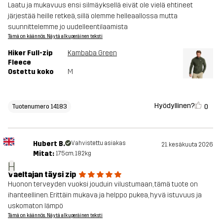
Laatu ja mukavuus ensi silmäyksellä eivät ole vielä ehtineet
järjestää heille retkeä, sillä olemme helleaallossa mutta
suunnittelemme jo uudelleentilaamista
Tämä on käännös. Näytä alkuperäinen teksti
Hiker Full-zip
Kambaba Green
Fleece
Ostettu koko
M
Hyödyllinen?
0
Tuotenumero 14183
Hubert B.
Vahvistettu asiakas
21. kesäkuuta 2026
Mitat:
175cm, 182kg
H
Vaeltajan täysi zip
Huonon terveyden vuoksi jouduin vilustumaan, tämä tuote on
ihanteellinen. Erittäin mukava ja helppo pukea, hyvä istuvuus ja
uskomaton lämpö
Tämä on käännös. Näytä alkuperäinen teksti