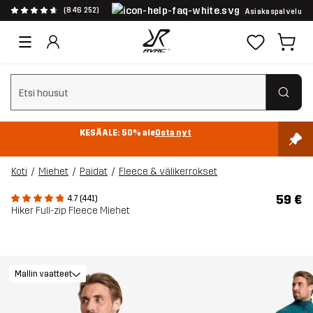
(846 252)
Asiakaspalvelu
Tyhjennä haku
KESÄALE: 50% ale
Osta nyt
Koti
Miehet
Paidat
Fleece & välikerrokset
59 €
4.7 (441)
Hiker Full-zip Fleece Miehet
Mallin vaatteet