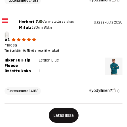
Hyödyllinen?
0
Tuotenumero 14183
Herbert Z.
Vahvistettu asiakas
6. kesäkuuta 2026
Mitat:
180cm, 85kg
H
X1
Yläosa
Tämä on käännös. Näytä alkuperäinen teksti
Hiker Full-zip
Legion Blue
Fleece
Ostettu koko
L
Hyödyllinen?
0
Tuotenumero 14183
Lataa lisää