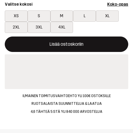
Valitse kokosi
Koko-opas
XS
S
M
L
XL
2XL
3XL
4XL
Tämä painike avaa ikkunan, joka vahvistaa uuden tuotteen osto
{{size}} ei saatavilla
Lisää ostoskoriin
ILMAINEN TOIMITUSVAIHTOEHTO YLI 100€ OSTOKSILLE
RUOTSALAISTA SUUNNITTELUA & LAATUA
4,6 TÄHTEÄ 5:STÄ YLI 840 000 ARVOSTELUA