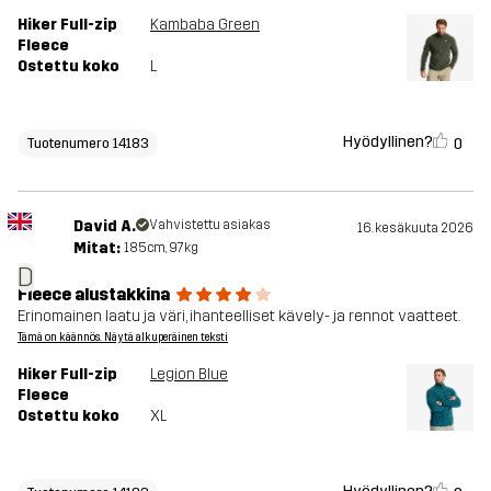
Hiker Full-zip
Kambaba Green
Fleece
Ostettu koko
L
Hyödyllinen?
0
Tuotenumero 14183
David A.
Vahvistettu asiakas
16. kesäkuuta 2026
Mitat:
185cm, 97kg
D
Fleece alustakkina
Erinomainen laatu ja väri, ihanteelliset kävely- ja rennot vaatteet.
Tämä on käännös. Näytä alkuperäinen teksti
Hiker Full-zip
Legion Blue
Fleece
Ostettu koko
XL