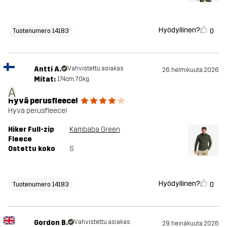
Hyödyllinen?
0
Tuotenumero 14183
Antti A.
Vahvistettu asiakas
26. helmikuuta 2026
Mitat:
174cm, 70kg
A
Hyvä perusfleece!
Hyvä perusfleece!
Hiker Full-zip
Kambaba Green
Fleece
Ostettu koko
S
Hyödyllinen?
0
Tuotenumero 14183
Gordon B.
Vahvistettu asiakas
29. heinäkuuta 2026