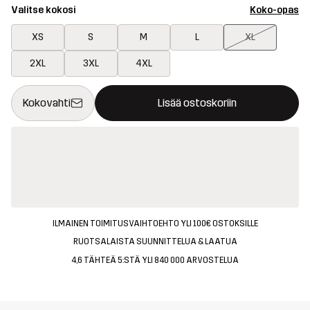
Valitse kokosi
Koko-opas
XS
S
M
L
XL
2XL
3XL
4XL
Tämä painike avaa ikkunan, joka vahvistaa uuden tuotteen osto
{{size}} ei saatavilla
Kokovahti
Lisää ostoskoriin
ILMAINEN TOIMITUSVAIHTOEHTO YLI 100€ OSTOKSILLE
RUOTSALAISTA SUUNNITTELUA & LAATUA
4,6 TÄHTEÄ 5:STÄ YLI 840 000 ARVOSTELUA