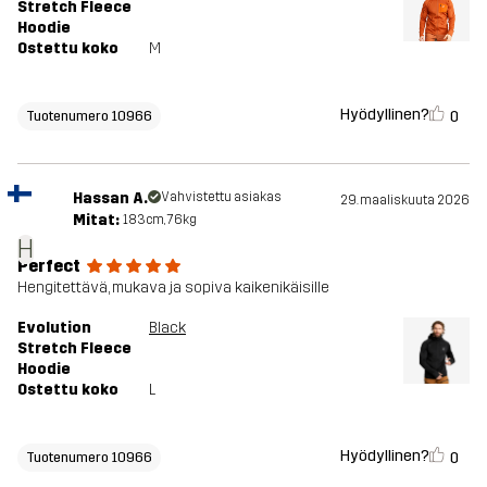
Stretch Fleece
Hoodie
Ostettu koko
M
Hyödyllinen?
0
Tuotenumero 10966
Hassan A.
Vahvistettu asiakas
29. maaliskuuta 2026
Mitat:
183cm, 76kg
H
Perfect
Hengitettävä, mukava ja sopiva kaikenikäisille
Evolution
Black
Stretch Fleece
Hoodie
Ostettu koko
L
Hyödyllinen?
0
Tuotenumero 10966