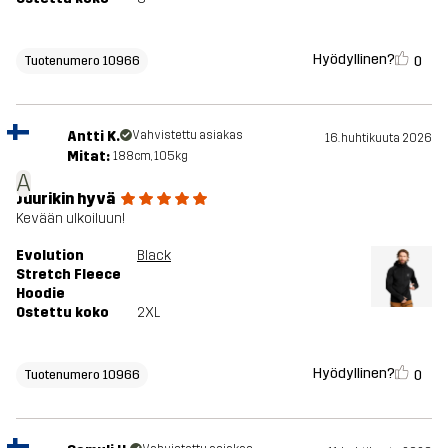
Hyödyllinen?
0
Tuotenumero 10966
Antti K.
Vahvistettu asiakas
16. huhtikuuta 2026
Mitat:
188cm, 105kg
A
Juurikin hyvä
Kevään ulkoiluun!
Evolution
Black
Stretch Fleece
Hoodie
Ostettu koko
2XL
Hyödyllinen?
0
Tuotenumero 10966