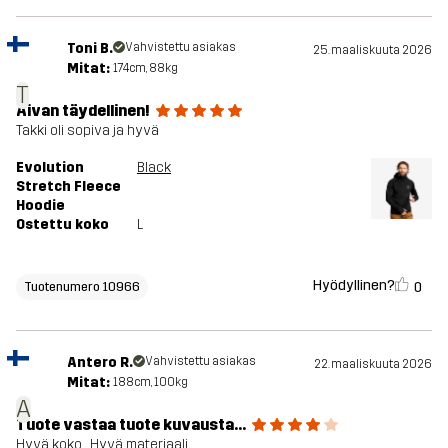
Toni B.
Vahvistettu asiakas
25. maaliskuuta 2026
Mitat:
174cm, 88kg
T
Aivan täydellinen!
Takki oli sopiva ja hyvä
Evolution
Black
Stretch Fleece
Hoodie
Ostettu koko
L
Hyödyllinen?
0
Tuotenumero 10966
Antero R.
Vahvistettu asiakas
22. maaliskuuta 2026
Mitat:
188cm, 100kg
A
Tuote vastaa tuote kuvausta...
Hyvä koko... Hyvä materiaali