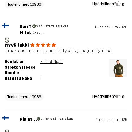
Hyödyllinen?
0
Tuotenumero 10966
Sari T.
Vahvistettu asiakas
18. heinäkuuta 2026
Mitat:
172cm
S
Hyvä takki
Lahjaksi ostamani takki on ollut tykätty ja paljon käytössä.
Evolution
Forest Night
Stretch Fleece
Hoodie
Ostettu koko
L
Hyödyllinen?
0
Tuotenumero 10966
Niklas E.
Vahvistettu asiakas
15. kesäkuuta 2026