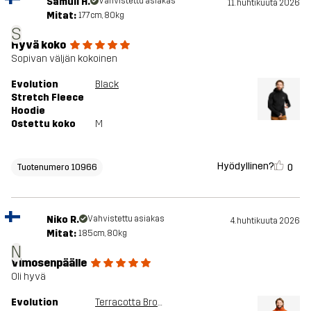
Samuli H.
Vahvistettu asiakas
11. huhtikuuta 2026
Mitat:
177cm, 80kg
S
Hyvä koko
Sopivan väljän kokoinen
Evolution
Black
Stretch Fleece
Hoodie
Ostettu koko
M
Hyödyllinen?
0
Tuotenumero 10966
Niko R.
Vahvistettu asiakas
4. huhtikuuta 2026
Mitat:
185cm, 80kg
N
Vimosenpäälle
Oli hyvä
Evolution
Terracotta Brown