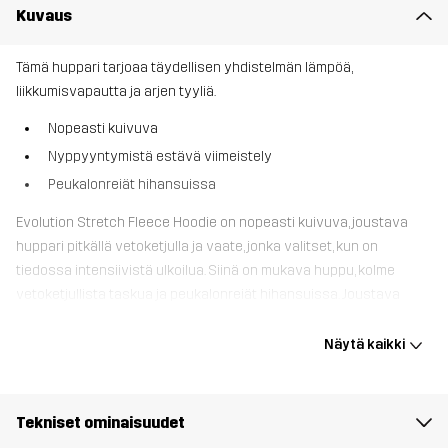
Kuvaus
Tämä huppari tarjoaa täydellisen yhdistelmän lämpöä,
liikkumisvapautta ja arjen tyyliä.
Nopeasti kuivuva
Nyppyyntymistä estävä viimeistely
Peukalonreiät hihansuissa
Evolution Stretch Fleece Hoodie on nopeasti kuivuva, joustava
huppari pitkällä vetoketjulla ja vaate, jonka valitset, kun on
tiedossa intensiivistä ulkoilua. Siinä on mukava huppu, kolme
vetoketjullista taskua ja peukalonreiät hihansuissa. Joustava
kangas mahdollistaa täydellisen liikkumisvapauden ja siinä on
nyppyyntymistä estävä viimeistely. Evolution Stretch Fleece
Näytä kaikki
Hoodie on paraempi versio perinteisestä hupparista, ja se on
täydellinen reissuun vaihtelevalla säällä, kun tarvitset jotain
lämmittävää.
Tekniset ominaisuudet