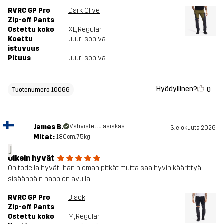
RVRC GP Pro
Dark Olive
Zip-off Pants
Ostettu koko
XL
, Regular
Koettu
Juuri sopiva
istuvuus
PItuus
Juuri sopiva
Hyödyllinen?
0
Tuotenumero 10066
James B.
Vahvistettu asiakas
3. elokuuta 2026
Mitat:
180cm, 75kg
J
Oikein hyvät
On todella hyvät, ihan hieman pitkät mutta saa hyvin käärittyä
sisäänpäin nappien avulla.
RVRC GP Pro
Black
Zip-off Pants
Ostettu koko
M
, Regular