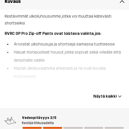
Kuvaus
Kestävimmät ulkoiluhousumme, jotka voi muuttaa kätevästi
shortseiksi.
RVRC GP Pro Zip-off Pants ovat loistava valinta, jos:
Arvostat ulkohousuja ja shortseja samassa tuotteessa
Haluat monipuoliset housut, jotka sopivat sekä viileälle että
lämpimälle säälle
Käytät ulkoiluvaatteita ahkerasti ja ne ovat kovalla
kulutuksella
Arvostat useita taskuvaihtoehtoja ja käteviä ominaisuuksia
RVRC GP Pro Zip-off Pants ovat muunneltavat ulkoiluhousut, jotka
Näytä kaikki
voi muuttaa shortseiksi hetkessä. Polvesta irrotettavilla lahkeilla,
nämä monipuoliset ulkoiluhousut on suunniteltu mukautumaan eri
vuodenaikoihin. Kuten suosituimmat RVRC GP Pro -housumme, ne
Vedenpitävyys
2/5
on valmistettu kestävästä polycotton-kankaasta, ja lahkeensuut
Kestää tihkusadetta