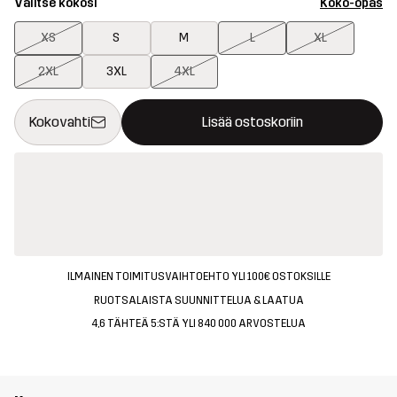
Valitse kokosi
Koko-opas
XS
S
M
L
XL
2XL
3XL
4XL
Tämä painike avaa ikkunan, joka vahvistaa uuden tuotteen osto
{{size}} ei saatavilla
Kokovahti
Lisää ostoskoriin
ILMAINEN TOIMITUSVAIHTOEHTO YLI 100€ OSTOKSILLE
RUOTSALAISTA SUUNNITTELUA & LAATUA
4,6 TÄHTEÄ 5:STÄ YLI 840 000 ARVOSTELUA