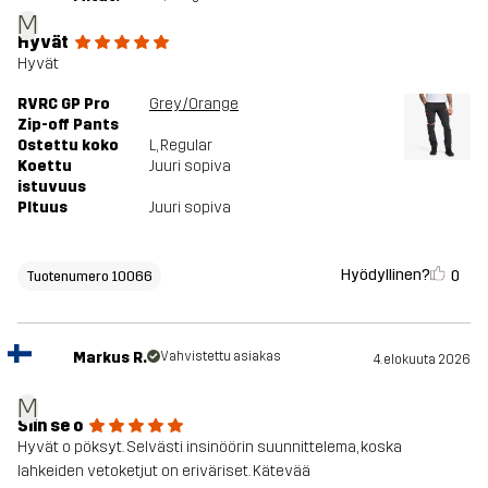
M
Hyvät
Hyvät
RVRC GP Pro
Grey/Orange
Zip-off Pants
Ostettu koko
L
, Regular
Koettu
Juuri sopiva
istuvuus
PItuus
Juuri sopiva
Hyödyllinen?
0
Tuotenumero 10066
Markus R.
Vahvistettu asiakas
4. elokuuta 2026
M
Siin se o
Hyvät o pöksyt. Selvästi insinöörin suunnittelema, koska
lahkeiden vetoketjut on eriväriset. Kätevää