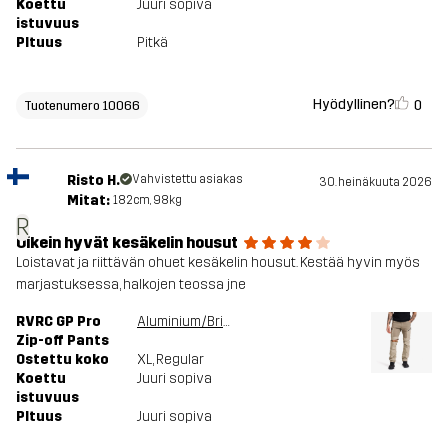
Koettu
Juuri sopiva
istuvuus
PItuus
Pitkä
Hyödyllinen?
0
Tuotenumero 10066
Risto H.
Vahvistettu asiakas
30. heinäkuuta 2026
Mitat:
182cm, 98kg
R
Oikein hyvät kesäkelin housut
Loistavat ja riittävän ohuet kesäkelin housut. Kestää hyvin myös
marjastuksessa, halkojen teossa jne
RVRC GP Pro
Aluminium/Brindle
Zip-off Pants
Ostettu koko
XL
, Regular
Koettu
Juuri sopiva
istuvuus
PItuus
Juuri sopiva