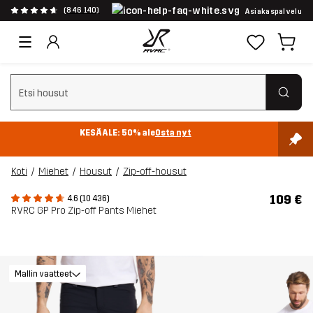
(846 140)
Asiakaspalvelu
Tyhjennä haku
KESÄALE: 50% ale
Osta nyt
Koti
Miehet
Housut
Zip-off-housut
109 €
4.6 (10 436)
RVRC GP Pro Zip-off Pants Miehet
Mallin vaatteet