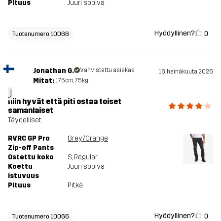
PItuus
Juuri sopiva
Hyödyllinen?
0
Tuotenumero 10066
Jonathan G.
Vahvistettu asiakas
16. heinäkuuta 2026
Mitat:
175cm, 75kg
J
niin hyvät että piti ostaa toiset
samanlaiset
Täydelliset
RVRC GP Pro
Grey/Orange
Zip-off Pants
Ostettu koko
S
, Regular
Koettu
Juuri sopiva
istuvuus
PItuus
Pitkä
Hyödyllinen?
0
Tuotenumero 10066