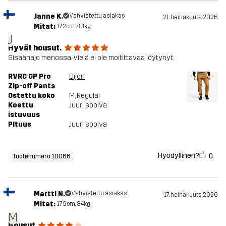
Janne K.
Vahvistettu asiakas
21. heinäkuuta 2026
Mitat:
172cm, 80kg
J
Hyvät housut.
Sisäänajo menossa. Vielä ei ole moitittavaa löytynyt.
RVRC GP Pro
Dijon
Zip-off Pants
Ostettu koko
M
, Regular
Koettu
Juuri sopiva
istuvuus
PItuus
Juuri sopiva
Hyödyllinen?
0
Tuotenumero 10066
Martti N.
Vahvistettu asiakas
17. heinäkuuta 2026
Mitat:
179cm, 84kg
M
Housut