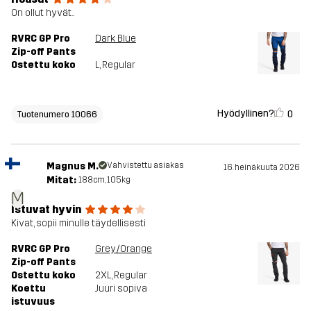
On ollut hyvät..
RVRC GP Pro
Dark Blue
Zip-off Pants
Ostettu koko
L
, Regular
Hyödyllinen?
0
Tuotenumero 10066
Magnus M.
Vahvistettu asiakas
16. heinäkuuta 2026
Mitat:
188cm, 105kg
M
Istuvat hyvin
Kivat, sopii minulle täydellisesti
RVRC GP Pro
Grey/Orange
Zip-off Pants
Ostettu koko
2XL
, Regular
Koettu
Juuri sopiva
istuvuus