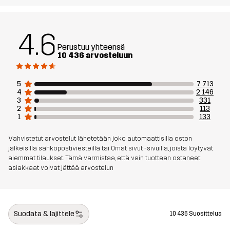
Vuori
90% Polyesteria, 10% Puuvillaa
Verkkomateriaali
100% Polyesteria
4.6
Perustuu yhteensä
10 436 arvosteluun
Paino
576 grammaa koossa M
5
7 713
Aktiviteetteihin
ALLROUND
VAELLUS
4
2 146
3
331
2
113
Tuotenumero
10066_2001
1
133
Vahvistetut arvostelut lähetetään joko automaattisilla oston
jälkeisillä sähköpostiviesteillä tai Omat sivut -sivuilla, joista löytyvät
aiemmat tilaukset. Tämä varmistaa, että vain tuotteen ostaneet
asiakkaat voivat jättää arvostelun
Suodata & lajittele
10 436 Suosittelua