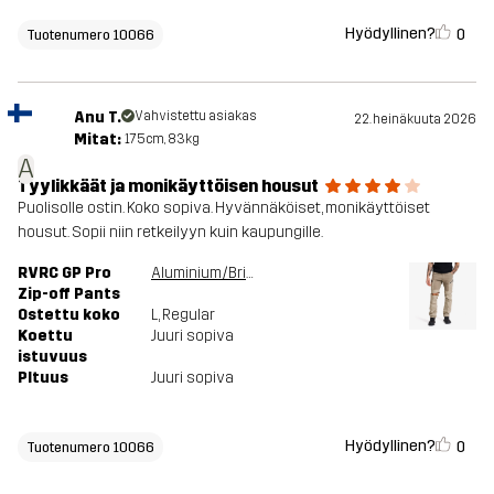
Hyödyllinen?
0
Tuotenumero 10066
Anu T.
Vahvistettu asiakas
22. heinäkuuta 2026
Mitat:
175cm, 83kg
A
Tyylikkäät ja monikäyttöisen housut
Puolisolle ostin. Koko sopiva. Hyvännäköiset, monikäyttöiset
housut. Sopii niin retkeilyyn kuin kaupungille.
RVRC GP Pro
Aluminium/Brindle
Zip-off Pants
Ostettu koko
L
, Regular
Koettu
Juuri sopiva
istuvuus
PItuus
Juuri sopiva
Hyödyllinen?
0
Tuotenumero 10066