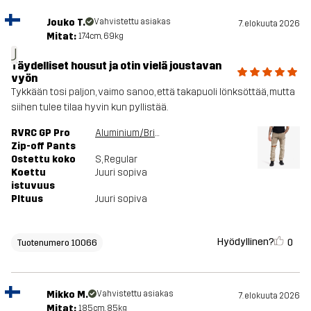
Jouko T.
Vahvistettu asiakas
7. elokuuta 2026
Mitat:
174cm, 69kg
J
Täydelliset housut ja otin vielä joustavan
vyön
Tykkään tosi paljon, vaimo sanoo, että takapuoli lönksöttää, mutta
siihen tulee tilaa hyvin kun pyllistää.
RVRC GP Pro
Aluminium/Brindle
Zip-off Pants
Ostettu koko
S
, Regular
Koettu
Juuri sopiva
istuvuus
PItuus
Juuri sopiva
Hyödyllinen?
0
Tuotenumero 10066
Mikko M.
Vahvistettu asiakas
7. elokuuta 2026
Mitat:
185cm, 85kg