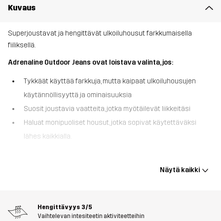
Kuvaus
Superjoustavat ja hengittävät ulkoiluhousut farkkumaisella
fiiliksellä.
Adrenaline Outdoor Jeans ovat loistava valinta, jos:
Tykkäät käyttää farkkuja, mutta kaipaat ulkoiluhousujen
käytännöllisyyttä ja ominaisuuksia
Suosit joustavia vaatteita, jotka myötäilevät liikkeitäsi
Haluat monipuoliset housut, jotka sopivat käytettäväksi
lähes kaikkialla.
Adrenaline Outdoor Jeans -farkuissa yhdistyvät farkkujen
ulkonäkö ja retkeilyhousujen käytännölliset ominaisuudet. Toisin
Näytä kaikki
kuin tavalliset farkut, nämä monikäyttöiset housut on valmistettu
hengittävästä synteettisestä materiaalista, joka pitää sinut
viileänä lämpimänäkin päivänä. Joustava 4-suuntainen stretch-
Hengittävyys
3/5
materiaali takaa erinomaisen istuvuuden ja täydellisen
Vaihtelevan intesiteetin aktiviteetteihin