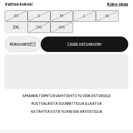
Valitse kokosi
Koko-opas
XS
S
M
L
XL
2XL
3XL
4XL
Tämä painike avaa ikkunan, joka vahvistaa uuden tuotteen osto
{{size}} ei saatavilla
Kokovahti
Lisää ostoskoriin
ILMAINEN TOIMITUSVAIHTOEHTO YLI 100€ OSTOKSILLE
RUOTSALAISTA SUUNNITTELUA & LAATUA
4,6 TÄHTEÄ 5:STÄ YLI 840 000 ARVOSTELUA