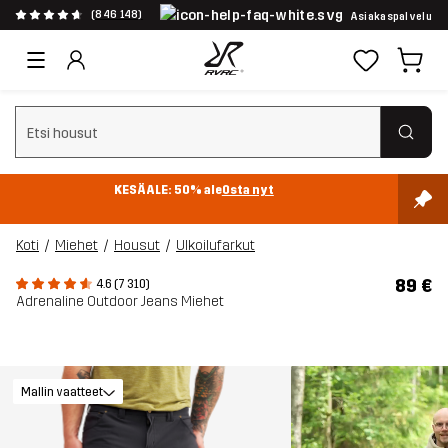
(846 148)
Asiakaspalvelu
Tyhjennä haku
KESÄALE: 50% ale
Osta nyt
Koti
Miehet
Housut
Ulkoilufarkut
89 €
4.6 (7 310)
Adrenaline Outdoor Jeans Miehet
Mallin vaatteet