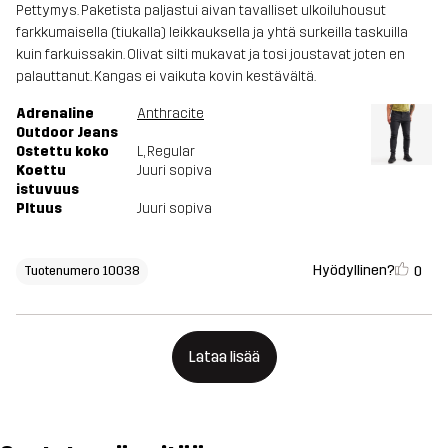
Pettymys. Paketista paljastui aivan tavalliset ulkoiluhousut
farkkumaisella (tiukalla) leikkauksella ja yhtä surkeilla taskuilla
kuin farkuissakin. Olivat silti mukavat ja tosi joustavat joten en
palauttanut. Kangas ei vaikuta kovin kestävältä.
Adrenaline
Anthracite
Outdoor Jeans
Ostettu koko
L
, Regular
Koettu
Juuri sopiva
istuvuus
PItuus
Juuri sopiva
Hyödyllinen?
0
Tuotenumero 10038
Lataa lisää