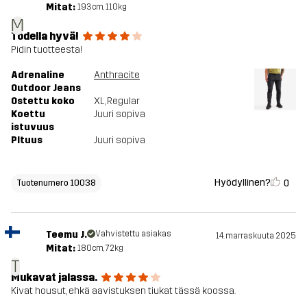
Mitat:
193cm, 110kg
M
Todella hyvä!
Pidin tuotteesta!
Adrenaline
Anthracite
Outdoor Jeans
Ostettu koko
XL
, Regular
Koettu
Juuri sopiva
istuvuus
PItuus
Juuri sopiva
Hyödyllinen?
0
Tuotenumero 10038
Teemu J.
Vahvistettu asiakas
14. marraskuuta 2025
Mitat:
180cm, 72kg
T
Mukavat jalassa.
Kivat housut, ehkä aavistuksen tiukat tässä koossa.