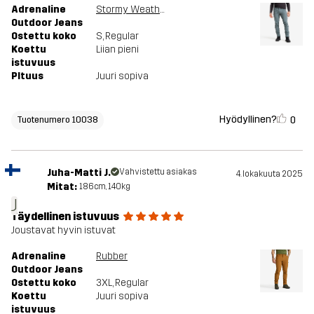
Adrenaline
Stormy Weather
Outdoor Jeans
Ostettu koko
S
, Regular
Koettu
Liian pieni
istuvuus
PItuus
Juuri sopiva
Hyödyllinen?
0
Tuotenumero 10038
Juha-Matti J.
Vahvistettu asiakas
4. lokakuuta 2025
Mitat:
186cm, 140kg
J
Täydellinen istuvuus
Joustavat hyvin istuvat
Adrenaline
Rubber
Outdoor Jeans
Ostettu koko
3XL
, Regular
Koettu
Juuri sopiva
istuvuus