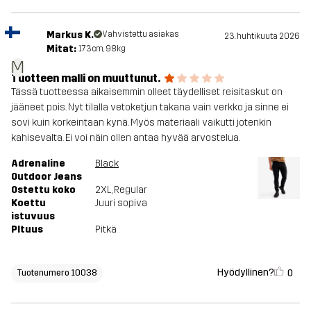
Markus K.
Vahvistettu asiakas
23. huhtikuuta 2026
Mitat:
173cm, 98kg
M
Tuotteen malli on muuttunut.
Tässä tuotteessa aikaisemmin olleet täydelliset reisitaskut on
jääneet pois. Nyt tilalla vetoketjun takana vain verkko ja sinne ei
sovi kuin korkeintaan kynä. Myös materiaali vaikutti jotenkin
kahisevalta. Ei voi näin ollen antaa hyvää arvostelua.
Adrenaline
Black
Outdoor Jeans
Ostettu koko
2XL
, Regular
Koettu
Juuri sopiva
istuvuus
PItuus
Pitkä
Hyödyllinen?
0
Tuotenumero 10038