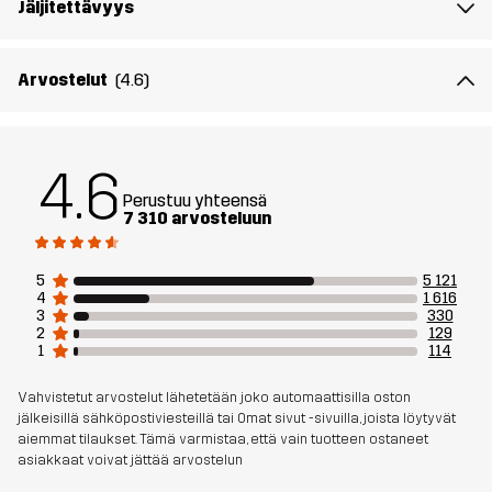
Jäljitettävyys
Aktiviteetteihin
ALLROUND
VAELLUS
JOKAPÄIVÄINEN KÄYTTÖ
Tuotenumero
10038_2179
Arvostelut
(4.6)
4.6
Perustuu yhteensä
7 310 arvosteluun
5
5 121
4
1 616
3
330
2
129
1
114
Vahvistetut arvostelut lähetetään joko automaattisilla oston
jälkeisillä sähköpostiviesteillä tai Omat sivut -sivuilla, joista löytyvät
aiemmat tilaukset. Tämä varmistaa, että vain tuotteen ostaneet
asiakkaat voivat jättää arvostelun