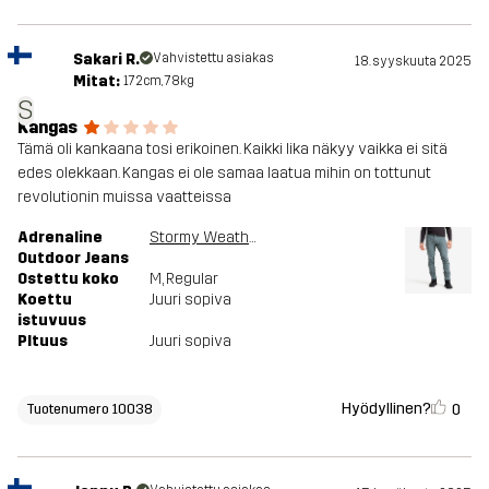
Sakari R.
Vahvistettu asiakas
18. syyskuuta 2025
Mitat:
172cm, 78kg
S
Kangas
Tämä oli kankaana tosi erikoinen. Kaikki lika näkyy vaikka ei sitä
edes olekkaan. Kangas ei ole samaa laatua mihin on tottunut
revolutionin muissa vaatteissa
Adrenaline
Stormy Weather
Outdoor Jeans
Ostettu koko
M
, Regular
Koettu
Juuri sopiva
istuvuus
PItuus
Juuri sopiva
Hyödyllinen?
0
Tuotenumero 10038