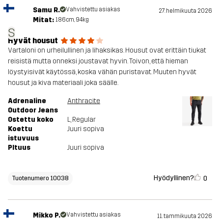
Samu R.
Vahvistettu asiakas
27. helmikuuta 2026
Mitat:
186cm, 94kg
S
Hyvät housut
Vartaloni on urheilullinen ja lihaksikas. Housut ovat erittäin tiukat
reisistä mutta onneksi joustavat hyvin. Toivon, että hieman
löystyisivät käytössä, koska vähän puristavat. Muuten hyvät
housut ja kiva materiaali joka säälle.
Adrenaline
Anthracite
Outdoor Jeans
Ostettu koko
L
, Regular
Koettu
Juuri sopiva
istuvuus
PItuus
Juuri sopiva
Hyödyllinen?
0
Tuotenumero 10038
Mikko P.
Vahvistettu asiakas
11. tammikuuta 2026