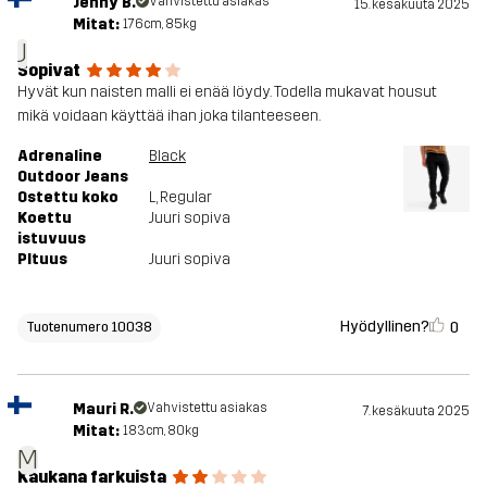
Jenny B.
Vahvistettu asiakas
15. kesäkuuta 2025
Mitat:
176cm, 85kg
J
Sopivat
Hyvät kun naisten malli ei enää löydy. Todella mukavat housut
mikä voidaan käyttää ihan joka tilanteeseen.
Adrenaline
Black
Outdoor Jeans
Ostettu koko
L
, Regular
Koettu
Juuri sopiva
istuvuus
PItuus
Juuri sopiva
Hyödyllinen?
0
Tuotenumero 10038
Mauri R.
Vahvistettu asiakas
7. kesäkuuta 2025
Mitat:
183cm, 80kg
M
Kaukana farkuista