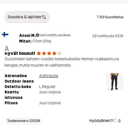
Suodata & lajittele
7 310 Suosittelua
Anssi M.
Vahvistettu asiakas
29. huhtikuuta 2026
Mitat:
172cm, 92kg
A
Hyvät housut!
Suosittelen kahden vuoden kokemuksella. Hieman nukkaantuva
kangas, mutta muuten ei valittamista.
Adrenaline
Anthracite
Outdoor Jeans
Ostettu koko
L
, Regular
Koettu
Juuri sopiva
istuvuus
PItuus
Juuri sopiva
Hyödyllinen?
0
Tuotenumero 10038