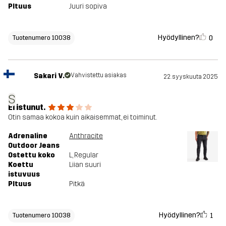
PItuus
Juuri sopiva
Hyödyllinen?
0
Tuotenumero 10038
Sakari V.
Vahvistettu asiakas
22. syyskuuta 2025
S
Ei istunut.
Otin samaa kokoa kuin aikaisemmat, ei toiminut.
Adrenaline
Anthracite
Outdoor Jeans
Ostettu koko
L
, Regular
Koettu
Liian suuri
istuvuus
PItuus
Pitkä
Hyödyllinen?
1
Tuotenumero 10038