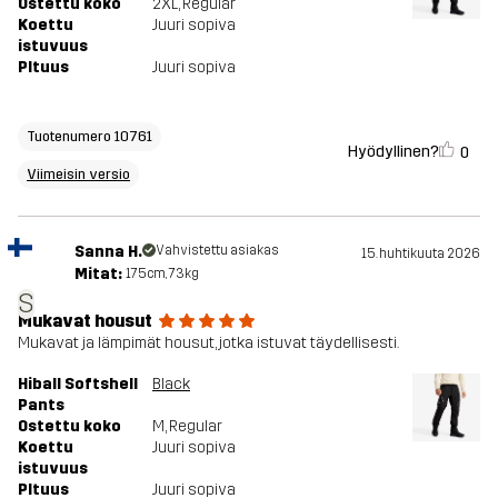
Ostettu koko
2XL
, Regular
Koettu
Juuri sopiva
istuvuus
PItuus
Juuri sopiva
Tuotenumero 10761
Hyödyllinen?
0
Viimeisin versio
Sanna H.
Vahvistettu asiakas
15. huhtikuuta 2026
Mitat:
175cm, 73kg
S
Mukavat housut
Mukavat ja lämpimät housut, jotka istuvat täydellisesti.
Hiball Softshell
Black
Pants
Ostettu koko
M
, Regular
Koettu
Juuri sopiva
istuvuus
PItuus
Juuri sopiva