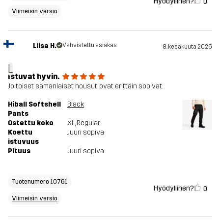
Hyödyllinen?
0
Viimeisin versio
Liisa H.
Vahvistettu asiakas
8. kesäkuuta 2026
L
Istuvat hyvin.
Jo toiset samanlaiset housut, ovat erittäin sopivat.
Hiball Softshell
Black
Pants
Ostettu koko
XL
, Regular
Koettu
Juuri sopiva
istuvuus
PItuus
Juuri sopiva
Tuotenumero 10761
Hyödyllinen?
0
Viimeisin versio