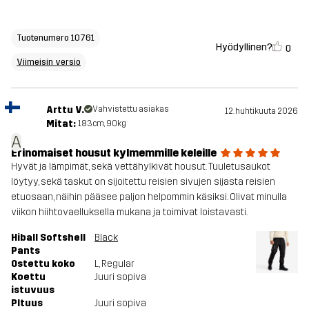
Tuotenumero 10761
Hyödyllinen?
0
Viimeisin versio
Arttu V.
Vahvistettu asiakas
12. huhtikuuta 2026
Mitat:
183cm, 90kg
A
Erinomaiset housut kylmemmille keleille
Hyvät ja lämpimät, sekä vettähylkivät housut. Tuuletusaukot
löytyy, sekä taskut on sijoitettu reisien sivujen sijasta reisien
etuosaan, näihin pääsee paljon helpommin käsiksi. Olivat minulla
viikon hiihtovaelluksella mukana ja toimivat loistavasti.
Hiball Softshell
Black
Pants
Ostettu koko
L
, Regular
Koettu
Juuri sopiva
istuvuus
PItuus
Juuri sopiva