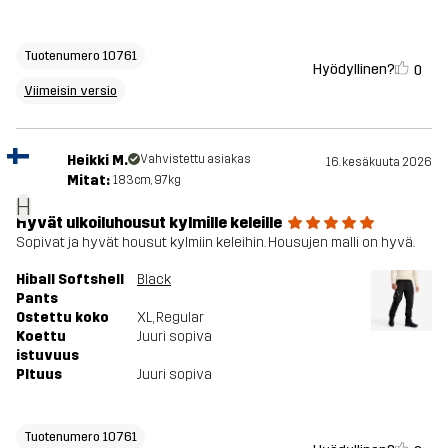
Tuotenumero 10761
Hyödyllinen?
0
Viimeisin versio
Heikki M.
Vahvistettu asiakas
16. kesäkuuta 2026
Mitat:
183cm, 97kg
H
Hyvät ulkoiluhousut kylmille keleille
Sopivat ja hyvät housut kylmiin keleihin. Housujen malli on hyvä.
Hiball Softshell
Black
Pants
Ostettu koko
XL
, Regular
Koettu
Juuri sopiva
istuvuus
PItuus
Juuri sopiva
Tuotenumero 10761