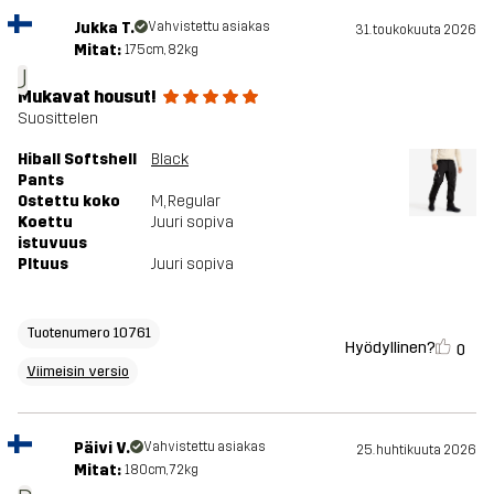
Jukka T.
Vahvistettu asiakas
31. toukokuuta 2026
Mitat:
175cm, 82kg
J
Mukavat housut!
Suosittelen
Hiball Softshell
Black
Pants
Ostettu koko
M
, Regular
Koettu
Juuri sopiva
istuvuus
PItuus
Juuri sopiva
Tuotenumero 10761
Hyödyllinen?
0
Viimeisin versio
Päivi V.
Vahvistettu asiakas
25. huhtikuuta 2026
Mitat:
180cm, 72kg