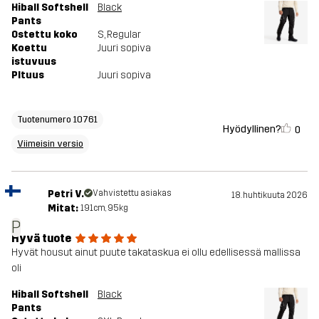
Hiball Softshell
Black
Pants
Ostettu koko
S
, Regular
Koettu
Juuri sopiva
istuvuus
PItuus
Juuri sopiva
Tuotenumero 10761
Hyödyllinen?
0
Viimeisin versio
Petri V.
Vahvistettu asiakas
18. huhtikuuta 2026
Mitat:
191cm, 95kg
P
Hyvä tuote
Hyvät housut ainut puute takataskua ei ollu edellisessä mallissa
oli
Hiball Softshell
Black
Pants