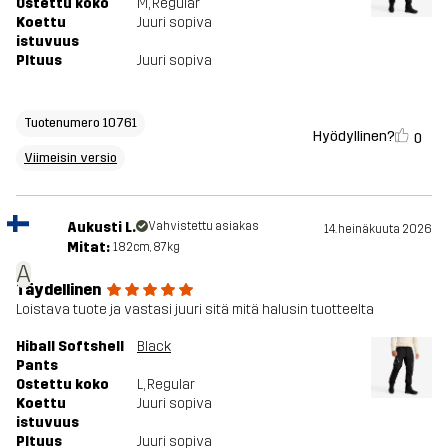
Ostettu koko
M
, Regular
Koettu
Juuri sopiva
istuvuus
PItuus
Juuri sopiva
Tuotenumero 10761
Hyödyllinen?
0
Viimeisin versio
Aukusti L.
Vahvistettu asiakas
14. heinäkuuta 2026
Mitat:
182cm, 87kg
A
Täydellinen
Loistava tuote ja vastasi juuri sitä mitä halusin tuotteelta
Hiball Softshell
Black
Pants
Ostettu koko
L
, Regular
Koettu
Juuri sopiva
istuvuus
PItuus
Juuri sopiva