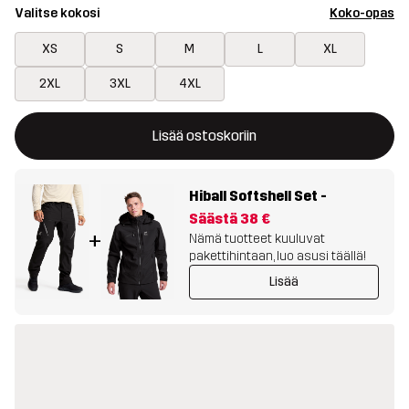
Valitse kokosi
Koko-opas
XS
S
M
L
XL
2XL
3XL
4XL
Tämä painike avaa ikkunan, joka vahvistaa uuden tuotteen osto
{{size}} ei saatavilla
Lisää ostoskoriin
Hiball Softshell Set
-
Säästä
38 €
+
Nämä tuotteet kuuluvat
pakettihintaan, luo asusi täällä!
Lisää