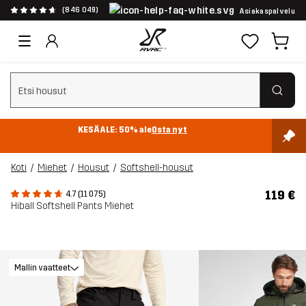
(846 049)
Asiakaspalvelu
Tyhjennä haku
KESÄALE: 50% ale
Osta nyt
Koti
Miehet
Housut
Softshell-housut
119 €
4.7 (11 075)
Hiball Softshell Pants Miehet
Mallin vaatteet