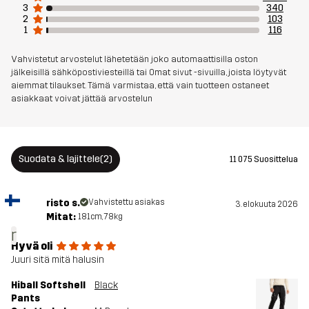
3
340
2
103
1
116
Vuori
95% Polyesteria (Kierrätettyä), 5%
Polyesteria
Vahvistetut arvostelut lähetetään joko automaattisilla oston
jälkeisillä sähköpostiviesteillä tai Omat sivut -sivuilla, joista löytyvät
Paino
709 grammaa koossa M
aiemmat tilaukset. Tämä varmistaa, että vain tuotteen ostaneet
asiakkaat voivat jättää arvostelun
Kestävyys
Kierrätetyt yksityiskohdat
Lue täältä
Suodata & lajittele
(2)
11 075 Suosittelua
Aktiviteetteihin
VAELLUS
ALLROUND
Tuotenumero
10761_2001
risto s.
Vahvistettu asiakas
3. elokuuta 2026
Mitat:
181cm, 78kg
r
Versiot
Viimeisin versio
Hyvä oli
Katso versiohistoria
täältä
Juuri sitä mitä halusin
Hiball Softshell
Black
Pants