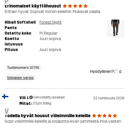
P
Erinomaiset käyttöhousut
Erittäin hyvät. Sopivat moniin keleihin. Mukavat päällä.
Hiball Softshell
Forest Night
Pants
Ostettu koko
M
, Regular
Koettu
Juuri sopiva
istuvuus
PItuus
Juuri sopiva
Tuotenumero 10761
Hyödyllinen?
0
Viimeisin versio
Vili J.
Vahvistettu asiakas
22. huhtikuuta 2026
Mitat:
171cm, 69kg
V
Todella hyvät housut viileimmille keleille
Sopii viileimmille keleille ja sisäpinta kivan pehmeetä ihoa vasten