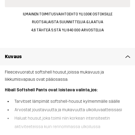
ILMAINEN TOIMITUSVAIHTOEHTO YLI 100€ OSTOKSILLE
RUOTSALAISTA SUUNNITTELUA & LAATUA
4,6 TÄHTEÄ 5:STÄ YLI 840 000 ARVOSTELUA
Kuvaus
Fleecevuoratut softshell housut, joissa mukavuus ja
liikkumisvapaus ovat pääosassa.
Hiball Softshell Pants ovat loistava valinta, jos:
Tarvitset lämpimät softshell-housut kylmemmälle säälle
Arvostat joustavuutta ja mukavuutta ulkoiluvaatteissasi
Haluat housut, joka toimii niin korkean intensiteetin
aktiviteeteissa kuin rennommassa ulkoilussa