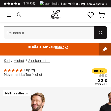
(845 735)
Asiakaspalvelu
Tyhjennä haku
KESÄALE: 50% ale
Osta nyt
Koti
Miehet
Aluskerrastot
4.8 (162)
OUTLET
Movement Ls Top Miehet
45 €
22 €
- säästä
23 €
Mallin vaatteet