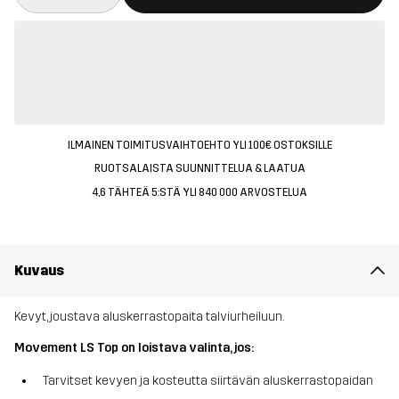
ILMAINEN TOIMITUSVAIHTOEHTO YLI 100€ OSTOKSILLE
RUOTSALAISTA SUUNNITTELUA & LAATUA
4,6 TÄHTEÄ 5:STÄ YLI 840 000 ARVOSTELUA
Kuvaus
Kevyt, joustava aluskerrastopaita talviurheiluun.
Movement LS Top on loistava valinta, jos:
Tarvitset kevyen ja kosteutta siirtävän aluskerrastopaidan