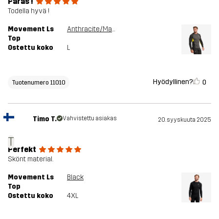
Paras !
Todella hyvä !
Movement Ls
Anthracite/Mango Mint
Top
Ostettu koko
L
Hyödyllinen?
0
Tuotenumero 11010
Timo T.
Vahvistettu asiakas
20. syyskuuta 2025
T
Perfekt
Skönt material.
Movement Ls
Black
Top
Ostettu koko
4XL