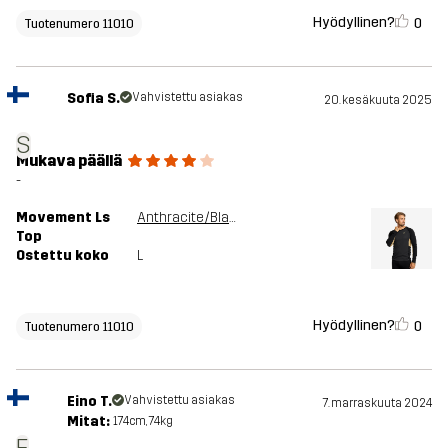
Hyödyllinen?
0
Tuotenumero 11010
Sofia S.
Vahvistettu asiakas
20. kesäkuuta 2025
S
Mukava päällä
-
Movement Ls
Anthracite/Black
Top
Ostettu koko
L
Hyödyllinen?
0
Tuotenumero 11010
Eino T.
Vahvistettu asiakas
7. marraskuuta 2024
Mitat:
174cm, 74kg