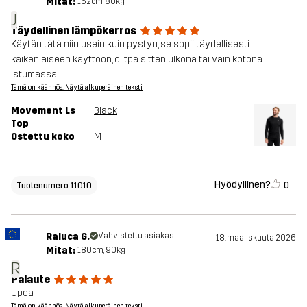
Mitat:
152cm, 80kg
J
Täydellinen lämpökerros
Käytän tätä niin usein kuin pystyn, se sopii täydellisesti
kaikenlaiseen käyttöön, olitpa sitten ulkona tai vain kotona
istumassa.
Tämä on käännös. Näytä alkuperäinen teksti
Movement Ls
Black
Top
Ostettu koko
M
Hyödyllinen?
0
Tuotenumero 11010
Raluca G.
Vahvistettu asiakas
18. maaliskuuta 2026
Mitat:
180cm, 90kg
R
Palaute
Upea
Tämä on käännös. Näytä alkuperäinen teksti