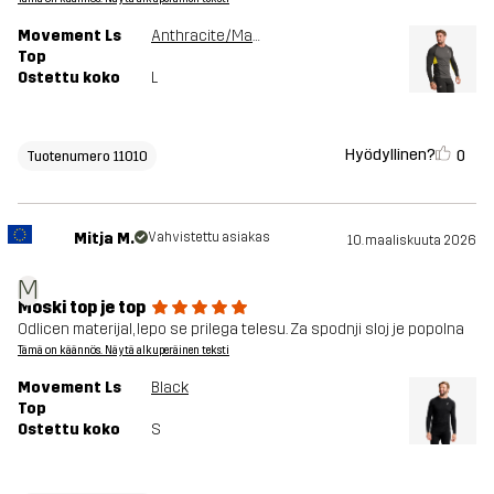
Movement Ls
Anthracite/Mango Mint
Top
Ostettu koko
L
Hyödyllinen?
0
Tuotenumero 11010
Mitja M.
Vahvistettu asiakas
10. maaliskuuta 2026
M
Moski top je top
Odlicen materijal, lepo se prilega telesu. Za spodnji sloj je popolna
Tämä on käännös. Näytä alkuperäinen teksti
Movement Ls
Black
Top
Ostettu koko
S