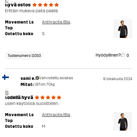
E
hyvä ostos
Erittäin mukava paita päällä.
Movement Ls
Anthracite/Black
Top
Ostettu koko
S
Hyödyllinen?
0
Tuotenumero 11010
sami e.
Vahvistettu asiakas
9. lokakuuta 2024
Mitat:
187cm, 70kg
s
todellä hyvä
usein käytössä, suosittelen..
Movement Ls
Anthracite/Black
Top
Ostettu koko
M