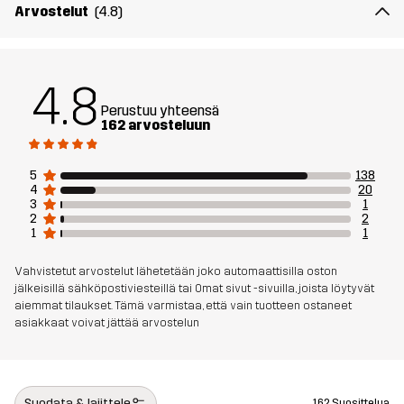
Arvostelut
(4.8)
Materiaali 1
100% Polyesteria (Kierrätettyä)
4.8
Paino
223 grammaa koossa M
Perustuu yhteensä
162 arvosteluun
Kestävyys
Kierrätetyt yksityiskohdat
Lue täältä
5
138
4
20
Aktiviteetteihin
ALLROUND
3
1
2
2
1
1
Tuotenumero
11010_2001
Vahvistetut arvostelut lähetetään joko automaattisilla oston
jälkeisillä sähköpostiviesteillä tai Omat sivut -sivuilla, joista löytyvät
aiemmat tilaukset. Tämä varmistaa, että vain tuotteen ostaneet
asiakkaat voivat jättää arvostelun
Suodata & lajittele
162 Suosittelua