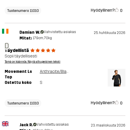
Hyödyllinen?
0
Tuotenumero 11010
Damian W.
Vahvistettu asiakas
25. huhtikuuta 2026
Mitat:
179cm, 70kg
D
Täydellistä
Sopii täydellisesti
Tämä on käännös. Näytä alkuperäinen teksti
Movement Ls
Anthracite/Black
Top
Ostettu koko
S
Hyödyllinen?
0
Tuotenumero 11010
Jack R.
Vahvistettu asiakas
23. maaliskuuta 2026