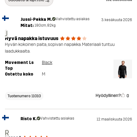
Jussi-Pekka M.
Vahvistettu asiakas
3. kesäkuuta 2026
Mitat:
180cm, 82kg
J
Hyvä napakka istuvuus
Hyvän kokoinen paita, sopivan napakka. Materiaali tuntuu
laadukkaalta.
Movement Ls
Black
Top
Ostettu koko
M
Hyödyllinen?
0
Tuotenumero 11010
Risto K.
Vahvistettu asiakas
12. maaliskuuta 2026
R