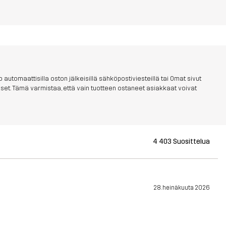
 automaattisilla oston jälkeisillä sähköpostiviesteillä tai Omat sivut
aukset. Tämä varmistaa, että vain tuotteen ostaneet asiakkaat voivat
4 403 Suosittelua
28. heinäkuuta 2026