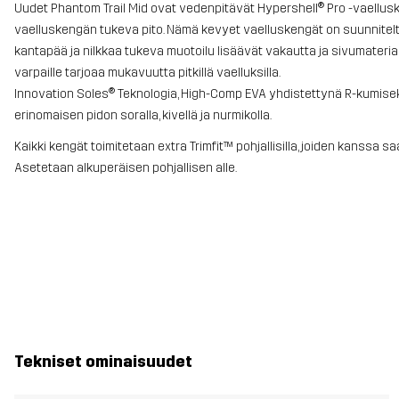
Uudet Phantom Trail Mid ovat vedenpitävät Hypershell® Pro -vaellu
vaelluskengän tukeva pito. Nämä kevyet vaelluskengät on suunniteltu e
kantapää ja nilkkaa tukeva muotoilu lisäävät vakautta ja sivumateria
varpaille tarjoaa mukavuutta pitkillä vaelluksilla.
Innovation Soles® Teknologia, High-Comp EVA yhdistettynä R-kumi
erinomaisen pidon soralla, kivellä ja nurmikolla.
Kaikki kengät toimitetaan extra Trimfit™ pohjallisilla, joiden kan
Asetetaan alkuperäisen pohjallisen alle.
Tekniset ominaisuudet