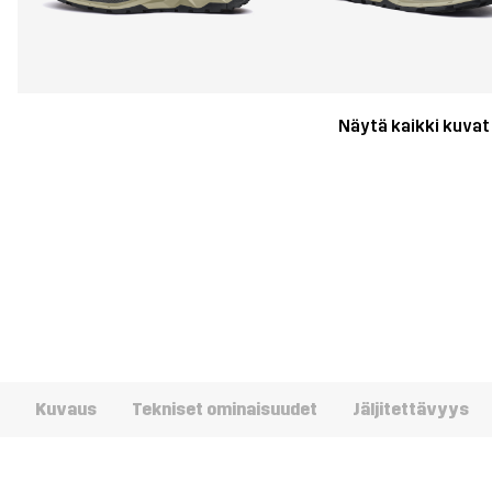
Näytä kaikki kuvat
Kuvaus
Tekniset ominaisuudet
Jäljitettävyys