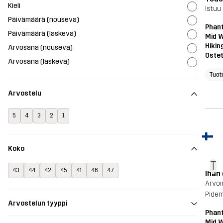
Kieli
Istuu
Päivämäärä (nouseva)
Phant
Päivämäärä (laskeva)
Mid 
Hikin
Arvosana (nouseva)
Ostet
Arvosana (laskeva)
Tuot
Arvostelu
5
4
3
2
1
Koko
T
43
44
42
45
41
46
47
Ihan
Arvoi
Pidemm
Arvostelun tyyppi
Phant
Mid 