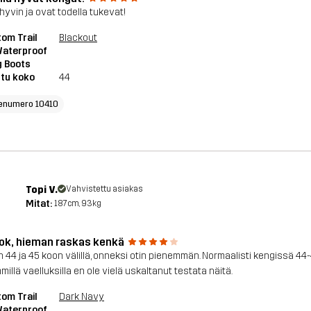
 hyvin ja ovat todella tukevat!
om Trail
Blackout
Waterproof
g Boots
tu koko
44
enumero 10410
Topi V.
Vahvistettu asiakas
Mitat:
187cm, 93kg
 ok, hieman raskas kenkä
n 44 ja 45 koon välillä, onneksi otin pienemmän. Normaalisti kengissä 44-
illä vaelluksilla en ole vielä uskaltanut testata näitä.
om Trail
Dark Navy
Waterproof