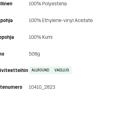
llinen
100% Polyesteria
ipohja
100% Ethylene-vinyl Acetate
opohja
100% Kumi
no
508g
iviteetteihin
ALLROUND
VAELLUS
tenumero
10410_2823