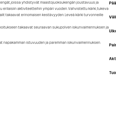
skengät, joissa yhdistyvät maastojuoksukengän joustavuus ja
Pää
rilaisiin aktiviteetteihin ympäri vuoden. Vahvistettu kärki, tukeva
alit takaavat erinomaisen kestävyyden. Leveä kärki turvonneille
Väl
sekoitukseen takaavat seuraavan sukupolven iskunvaimennuksen ja
Ulk
ssa saat napakamman istuvuuden ja paremman iskunvaimennuksen.
Pai
Akt
Tuo