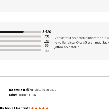
3 420
731
Vahvistetut arvostelut lähetetään joko
141
-sivuilla, joista löytyvät aiemmat til
56
jättää arvostelun
55
Rasmus K.
Vahvistettu asiakas
Mitat:
188cm, 110kg
lla hyvät kengät!