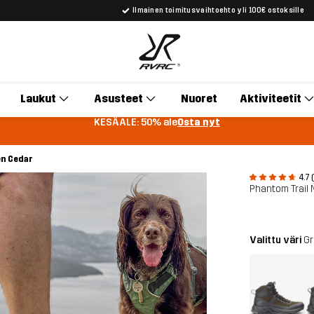
Ilmainen toimitusvaihtoehto yli 100€ ostoksille
Laukut
Asusteet
Nuoret
Aktiviteetit
KESÄALE: 50% ale
Osta nyt
en Cedar
4.7 
Phantom Trail 
Valittu väri
Gr