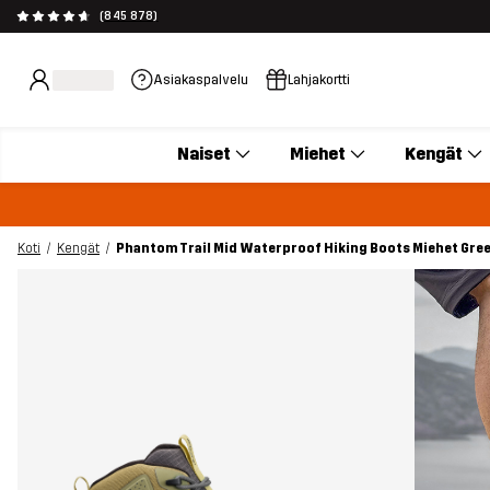
(845 878)
Asiakaspalvelu
Lahjakortti
Naiset
Miehet
Kengät
Koti
Kengät
Phantom Trail Mid Waterproof Hiking Boots Miehet Gre