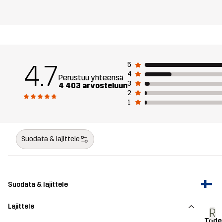
4.7
5
4
Perustuu yhteensä
3
4 403 arvosteluun
2
1
Suodata & lajittele
Suodata & lajittele
Lajittele
R
Tode