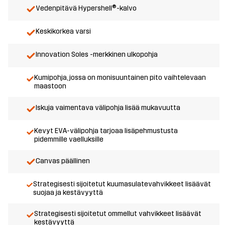
Vedenpitävä Hypershell®-kalvo
Keskikorkea varsi
Innovation Soles -merkkinen ulkopohja
Kumipohja, jossa on monisuuntainen pito vaihtelevaan
maastoon
Iskuja vaimentava välipohja lisää mukavuutta
Kevyt EVA-välipohja tarjoaa lisäpehmustusta
pidemmille vaelluksille
Canvas päällinen
Strategisesti sijoitetut kuumasulatevahvikkeet lisäävät
suojaa ja kestävyyttä
Strategisesti sijoitetut ommellut vahvikkeet lisäävät
kestävyyttä