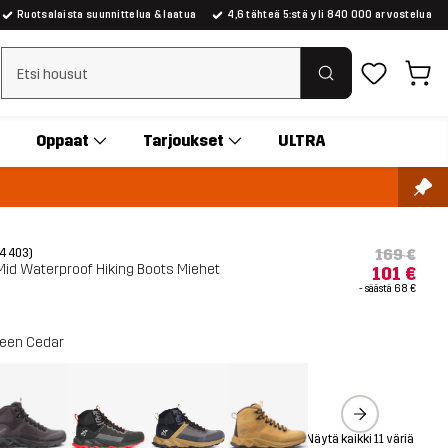
Ruotsalaista suunnittelua & laatua
4,6 tähteä 5:stä yli 840 000 arvostelua
Tyhjennä haku
Oppaat
Tarjoukset
ULTRA
169 €
(4 403)
Mid Waterproof Hiking Boots Miehet
101 €
- säästä
68 €
een Cedar
Näytä kaikki 11 väriä