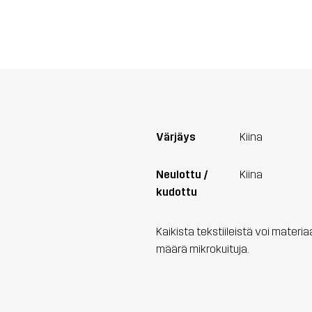
Värjäys
Kiina
Neulottu /
Kiina
kudottu
Kaikista tekstiileistä voi materi
määrä mikrokuituja.