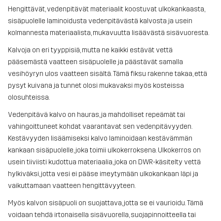
Hengittävät, vedenpitävät materiaalit koostuvat ulkokankaasta,
sisäpuolelle laminoidusta vedenpitävästä kalvosta ja usein
kolmannesta materiaalista, mukavuutta lisäävästä sisävuoresta.
Kalvoja on eri tyyppisiä, mutta ne kaikki estävät vettä
pääsemästä vaatteen sisäpuolelle ja päästävät samalla
vesihöyryn ulos vaatteen sisältä. Tämä fiksu rakenne takaa, että
pysyt kuivana ja tunnet olosi mukavaksi myös kosteissa
olosuhteissa.
Vedenpitävä kalvo on hauras, ja mahdolliset repeämät tai
vahingoittuneet kohdat vaarantavat sen vedenpitävyyden.
Kestävyyden lisäämiseksi kalvo laminoidaan kestävämmän
kankaan sisäpuolelle, joka toimii ulkokerroksena. Ulkokerros on
usein tiiviisti kudottua materiaalia, joka on DWR-käsitelty vettä
hylkiväksi, jotta vesi ei pääse imeytymään ulkokankaan läpi ja
vaikuttamaan vaatteen hengittävyyteen.
Myös kalvon sisäpuoli on suojattava, jotta se ei vaurioidu. Tämä
voidaan tehdä irtonaisella sisävuorella, suojapinnoitteella tai