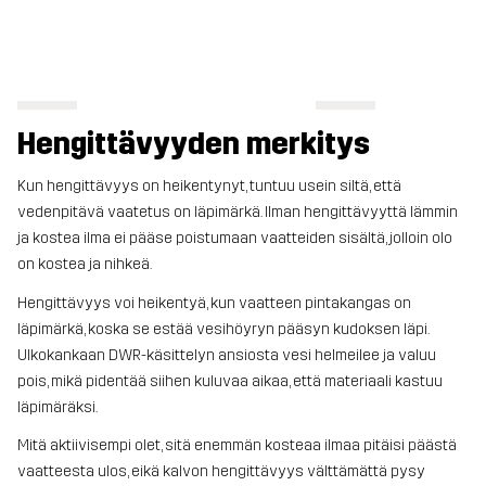
Hengittävyyden merkitys
Kun hengittävyys on heikentynyt, tuntuu usein siltä, että
vedenpitävä vaatetus on läpimärkä. Ilman hengittävyyttä lämmin
ja kostea ilma ei pääse poistumaan vaatteiden sisältä, jolloin olo
on kostea ja nihkeä.
Hengittävyys voi heikentyä, kun vaatteen pintakangas on
läpimärkä, koska se estää vesihöyryn pääsyn kudoksen läpi.
Ulkokankaan DWR-käsittelyn ansiosta vesi helmeilee ja valuu
pois, mikä pidentää siihen kuluvaa aikaa, että materiaali kastuu
läpimäräksi.
Mitä aktiivisempi olet, sitä enemmän kosteaa ilmaa pitäisi päästä
vaatteesta ulos, eikä kalvon hengittävyys välttämättä pysy