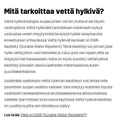
Mitä tarkoittaa vettä hylkivä?
Vettä hylkivä kangas suojaa jonkin verran, mutta ei ole täysin
vedenpitävä. Vettä hylkivällä tarkoitetaan materiaalin kykyä
vastustaa veden imeytymistä tai kykyä hylkiä vesipisaroita
kosketuksen yhteydessä.
Vettä hylkivät kankaat on DWR-
käsitelty (Durable Water Repellent). Tämä käsittely luo pinnan, joka
hylkii vettä, jolloin vesi helmeilee ja valuu pois sen sijaan, että se
imeytyisi heti kankaaseen. Vaha on myös suosittu vettähylkivä
käsittely joissakin ulkoiluvaatteiden materiaaleissa, kuten
puuvillakankaassa.
Lisäämällä vaatteisiisi vettä hylkivän käsittelyn voit antaa niille
paremman suojan sadetta vastaan. Vesi imeytyy kuitenkin lopulta
vaatteisiin rankkasateessa tai pitkäaikaisessa altistumisessa
sateelle. Ajan mittaan ja kovassa käytössä vettä hylkivä käsittely
on uusittava, jotta sen tehokkuus säilyy.
Lue lisää:
Mikä on DWR (Durable Water Repellent)?