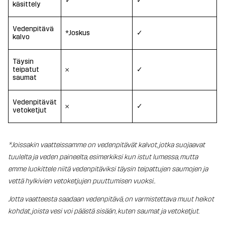
✓
✓
käsittely
Vedenpitävä
*Joskus
✓
kalvo
Täysin
teipatut
𐄂
✓
saumat
Vedenpitävät
𐄂
✓
vetoketjut
*Joissakin vaatteissamme on vedenpitävät kalvot, jotka suojaavat
tuulelta ja veden paineelta, esimerkiksi kun istut lumessa, mutta
emme luokittele niitä vedenpitäviksi täysin teipattujen saumojen ja
vettä hylkivien vetoketjujen puuttumisen vuoksi..
Jotta vaatteesta saadaan vedenpitävä, on varmistettava muut heikot
kohdat, joista vesi voi päästä sisään, kuten saumat ja vetoketjut.