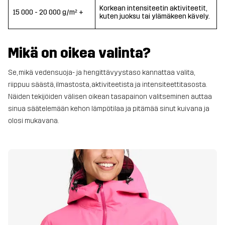
Korkean intensiteetin aktiviteetit,
15 000 - 20 000 g/m² +
kuten juoksu tai ylämäkeen kävely.
Mikä on oikea valinta?
Se, mikä vedensuoja- ja hengittävyystaso kannattaa valita,
riippuu säästä, ilmastosta, aktiviteetista ja intensiteettitasosta.
Näiden tekijöiden välisen oikean tasapainon valitseminen auttaa
sinua säätelemään kehon lämpötilaa ja pitämää sinut kuivana ja
olosi mukavana.