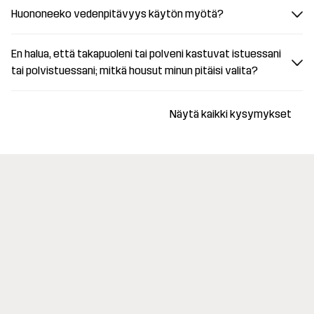
Huononeeko vedenpitävyys käytön myötä?
En halua, että takapuoleni tai polveni kastuvat istuessani
tai polvistuessani; mitkä housut minun pitäisi valita?
Näytä kaikki kysymykset