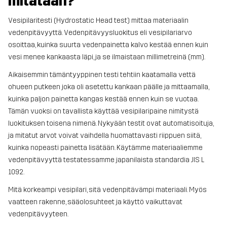
mitataan?
Vesipilaritesti (Hydrostatic Head test) mittaa materiaalin
vedenpitävyyttä. Vedenpitävyysluokitus eli vesipilariarvo
osoittaa, kuinka suurta vedenpainetta kalvo kestää ennen kuin
vesi menee kankaasta läpi, ja se ilmaistaan millimetreinä (mm).
Aikaisemmin tämäntyyppinen testi tehtiin kaatamalla vettä
ohueen putkeen joka oli asetettu kankaan päälle ja mittaamalla,
kuinka paljon painetta kangas kestää ennen kuin se vuotaa.
Tämän vuoksi on tavallista käyttää vesipilaripaine nimitystä
luokituksen toisena nimenä. Nykyään testit ovat automatisoituja,
ja mitatut arvot voivat vaihdella huomattavasti riippuen siitä,
kuinka nopeasti painetta lisätään. Käytämme materiaaliemme
vedenpitävyyttä testatessamme japanilaista standardia JIS L
1092.
Mitä korkeampi vesipilari, sitä vedenpitävämpi materiaali. Myös
vaatteen rakenne, sääolosuhteet ja käyttö vaikuttavat
vedenpitävyyteen.