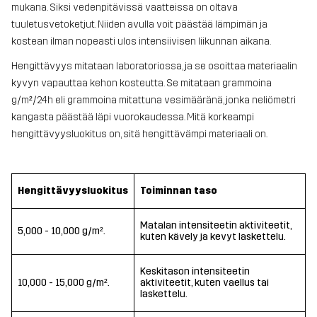
mukana. Siksi vedenpitävissä vaatteissa on oltava
tuuletusvetoketjut. Niiden avulla voit päästää lämpimän ja
kostean ilman nopeasti ulos intensiivisen liikunnan aikana.
Hengittävyys mitataan laboratoriossa, ja se osoittaa materiaalin
kyvyn vapauttaa kehon kosteutta. Se mitataan grammoina
g/m²/24h eli grammoina mitattuna vesimääränä, jonka neliömetri
kangasta päästää läpi vuorokaudessa.
Mitä korkeampi
hengittävyysluokitus on, sitä hengittävämpi materiaali on.
Hengittävyysluokitus
Toiminnan taso
Matalan intensiteetin aktiviteetit,
5,000 - 10,000 g/m².
kuten kävely ja kevyt laskettelu.
Keskitason intensiteetin
10,000 - 15,000 g/m².
aktiviteetit, kuten vaellus tai
laskettelu.