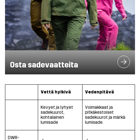
Osta sadevaatteita
Vettä hylkivä
Vedenpitävä
Kevyet ja lyhyet
Voimakkaat ja
sadekuurot,
pitkäkestoiset
kohtalainen
sadekuurot ja märkä
lumisade
lumisade.
DWR-