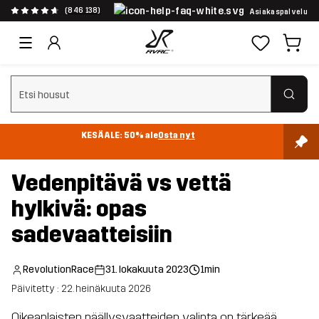
(846 138)
Asiakaspalvelu
Tyhjennä haku
KESÄALE: 50% ale
Osta nyt
Vedenpitävä vs vettä
hylkivä: opas
sadevaatteisiin
RevolutionRace
31. lokakuuta 2023
1min
Päivitetty : 22. heinäkuuta 2026
Oikeanlaisten päällysvaatteiden valinta on tärkeää