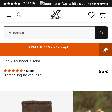
(846 315)
Asiakaspalvelu
Tyhjennä haku
KESÄALE: 50% ale
Osta nyt
Koti
Asusteet
Koira
55 €
4.6 (895)
Bigfoot Dog Jacket Koira