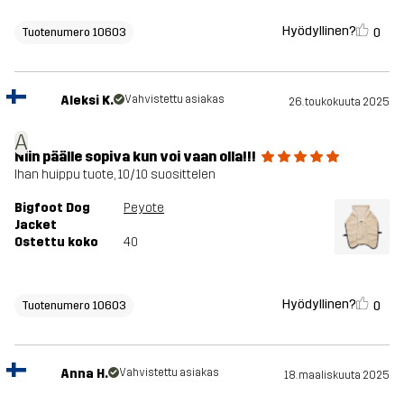
Hyödyllinen?
0
Tuotenumero 10603
Aleksi K.
Vahvistettu asiakas
26. toukokuuta 2025
A
Niin päälle sopiva kun voi vaan olla!!!
Ihan huippu tuote, 10/10 suosittelen
Bigfoot Dog
Peyote
Jacket
Ostettu koko
40
Hyödyllinen?
0
Tuotenumero 10603
Anna H.
Vahvistettu asiakas
18. maaliskuuta 2025