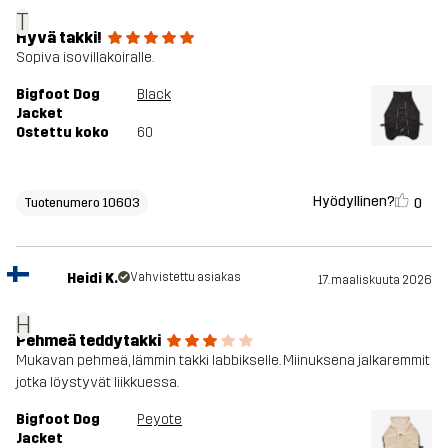
T
Hyvä takki!
Sopiva isovillakoiralle.
Bigfoot Dog
Black
Jacket
Ostettu koko
60
Hyödyllinen?
0
Tuotenumero 10603
Heidi K.
Vahvistettu asiakas
17. maaliskuuta 2026
H
Pehmeä teddytakki
Mukavan pehmeä, lämmin takki labbikselle. Miinuksena jalkaremmit
jotka löystyvät liikkuessa.
Bigfoot Dog
Peyote
Jacket