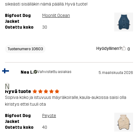
sikeästi sisälläkin nämä päällä. Hyvä tuote!
Bigfoot Dog
Moonlit Ocean
Jacket
Ostettu koko
30
Hyödyllinen?
0
Tuotenumero 10603
Nea L.
Vahvistettu asiakas
5. maaliskuuta 2026
N
Hyvä tuote
Sopiva koko ja istuvuus mäyräkoiralle, kaula-aukossa saisi olla
kiristys ettei tuuli ota
Bigfoot Dog
Peyote
Jacket
Ostettu koko
40