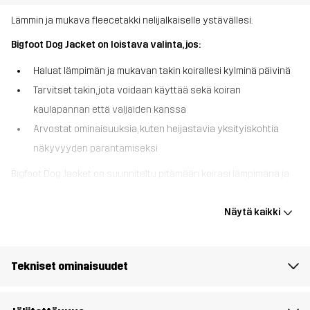
Lämmin ja mukava fleecetakki nelijalkaiselle ystävällesi.
Bigfoot Dog Jacket on loistava valinta, jos:
Haluat lämpimän ja mukavan takin koirallesi kylminä päivinä
Tarvitset takin, jota voidaan käyttää sekä koiran
kaulapannan että valjaiden kanssa
Arvostat ominaisuuksia, kuten heijastavia yksityiskohtia
näkyvyyden parantamiseksi
Bigfoot Dog Jacket on suunniteltu pitämään koirasi lämpimänä ja
tuntemaan olonsa mukavaksi sen pehmeän fleecemateriaalin
ansiosta. Tässä takissa on kaksi pientä aukkoa talutushihnalle,
Näytä kaikki
joten se on yhteensopiva sekä koiran kaulapantojen että
valjaiden kanssa. Säädettävä napsautus ja joustava, taitettava
kaulus varmistavat napakan ja mukavan istuvuuden, kun taas
Tekniset ominaisuudet
jalkojen joustavat remmit pitävät takin tukevasti paikoillaan.
Heijastavat yksityiskohdat parantavat koirasi näkyvyyttä
hämärässä ja lisäävät turvallisuutta. Lisäksi yhteensopivien