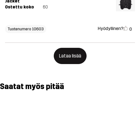
Jacket
Ostettu koko
60
Hyödyllinen?
0
Tuotenumero 10603
Lataa lisää
Saatat myös pitää