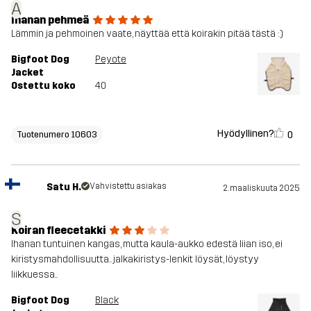
A
Ihanan pehmeä
Lämmin ja pehmoinen vaate, näyttää että koirakin pitää tästä :)
Bigfoot Dog
Peyote
Jacket
Ostettu koko
40
Hyödyllinen?
0
Tuotenumero 10603
Satu H.
Vahvistettu asiakas
2. maaliskuuta 2025
S
Koiran fleecetakki
Ihanan tuntuinen kangas, mutta kaula-aukko edestä liian iso, ei
kiristysmahdollisuutta.. jalkakiristys-lenkit löysät, löystyy
liikkuessa..
Bigfoot Dog
Black