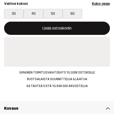
Valitse kokosi
Koko-opas
30
40
50
60
Tämä painike avaa ikkunan, joka vahvistaa uuden tuotteen osto
{{size}} ei saatavilla
Lisää ostoskoriin
ILMAINEN TOIMITUSVAIHTOEHTO YLI 100€ OSTOKSILLE
RUOTSALAISTA SUUNNITTELUA & LAATUA
4,6 TÄHTEÄ 5:STÄ YLI 840 000 ARVOSTELUA
Kuvaus