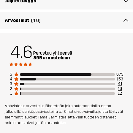
Jäljitettävyys
fleece-vaihtoehtojemme avulla koiranomistajille, sinä ja koirasi
voitte ulkoilla yhteensopivissa asuissa.
Arvostelut
(4.6)
Materiaali 1
100% Polyesteria (Kierrätettyä)
4.6
Paino
350g
Perustuu yhteensä
895 arvosteluun
Aktiviteetteihin
KOIRAURHEILU
5
673
4
153
Tuotenumero
10603_2243
3
41
2
16
1
12
Vahvistetut arvostelut lähetetään joko automaattisilla oston
jälkeisillä sähköpostiviesteillä tai Omat sivut -sivuilla, joista löytyvät
aiemmat tilaukset. Tämä varmistaa, että vain tuotteen ostaneet
asiakkaat voivat jättää arvostelun