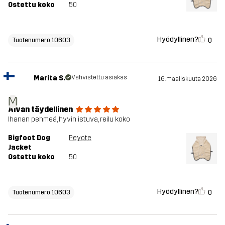
Ostettu koko
50
Hyödyllinen?
0
Tuotenumero 10603
Marita S.
Vahvistettu asiakas
16. maaliskuuta 2026
M
Aivan täydellinen
Ihanan pehmeä, hyvin istuva, reilu koko
Bigfoot Dog
Peyote
Jacket
Ostettu koko
50
Hyödyllinen?
0
Tuotenumero 10603