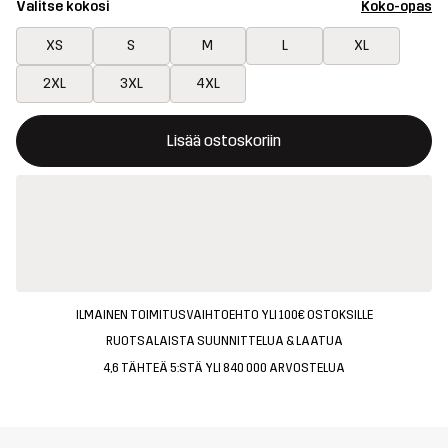
Valitse kokosi
Koko-opas
XS
S
M
L
XL
2XL
3XL
4XL
Tämä painike avaa ikkunan, joka vahvistaa uuden tuotteen osto
{{size}} ei saatavilla
Lisää ostoskoriin
ILMAINEN TOIMITUSVAIHTOEHTO YLI 100€ OSTOKSILLE
RUOTSALAISTA SUUNNITTELUA & LAATUA
4,6 TÄHTEÄ 5:STÄ YLI 840 000 ARVOSTELUA