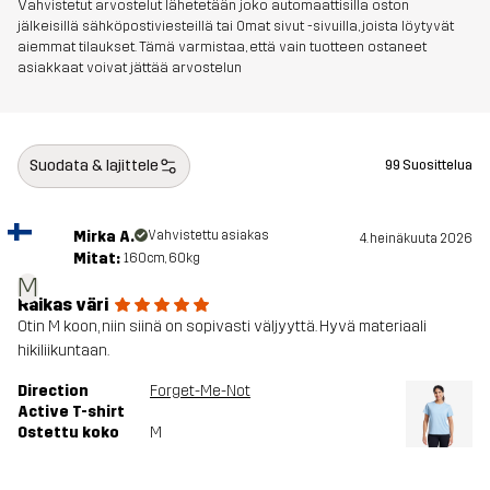
Vahvistetut arvostelut lähetetään joko automaattisilla oston
jälkeisillä sähköpostiviesteillä tai Omat sivut -sivuilla, joista löytyvät
aiemmat tilaukset. Tämä varmistaa, että vain tuotteen ostaneet
asiakkaat voivat jättää arvostelun
Suodata & lajittele
99 Suosittelua
Mirka A.
Vahvistettu asiakas
4. heinäkuuta 2026
Mitat:
160cm, 60kg
M
Raikas väri
Otin M koon, niin siinä on sopivasti väljyyttä. Hyvä materiaali
hikiliikuntaan.
Direction
Forget-Me-Not
Active T-shirt
Ostettu koko
M