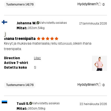
Hyödyllinen?
0
Tuotenumero 14176
Johanna W.
Vahvistettu asiakas
17. tammikuuta 2026
Mitat:
162cm, 54kg
J
Ihana treenipaita
Kevyt ja mukavaa materiaalia, reilu istuvuus, oikein ihana
treenipaita.
Direction
Lilac
Active T-shirt
Ostettu koko
S
Hyödyllinen?
0
Tuotenumero 14176
Tuuli S.
Vahvistettu asiakas
22. heinäkuuta 2026
Mitat:
160cm, 58kg