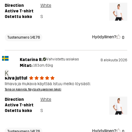
Direction
White
Active T-shirt
Ostettu koko
S
Hyödyllinen?
0
Tuotenumero 14176
Katarina R.
Vahvistettu asiakas
8. elokuuta 2026
Mitat:
163cm, 61kg
K
Kiva juttu!
Ilmava ja mukava käyttää. Istuu melko löysästi.
Tämä on käännös. Näytä alkuperäinen teksti
Direction
White
Active T-shirt
Ostettu koko
S
Hyödyllinen?
0
Tuotenumero 14176