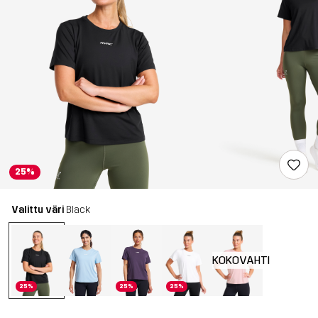
25%
Valittu väri
Black
KOKOVAHTI
25%
25%
25%