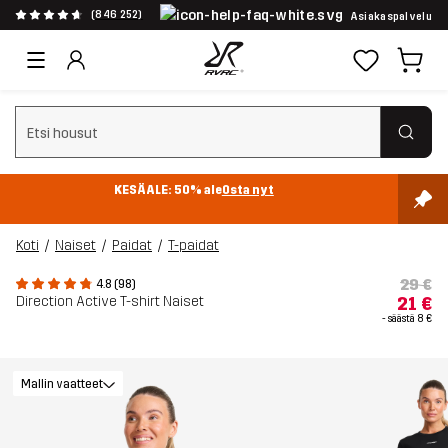
(846 252)
Asiakaspalvelu
Tyhjennä haku
KESÄALE: 50% ale
Osta nyt
Koti
Naiset
Paidat
T-paidat
29 €
4.8 (98)
Direction Active T-shirt Naiset
21 €
- säästä
8 €
Mallin vaatteet