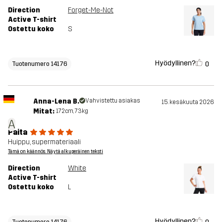
Direction
Forget-Me-Not
Active T-shirt
Ostettu koko
S
Hyödyllinen?
0
Tuotenumero 14176
Anna-Lena B.
Vahvistettu asiakas
15. kesäkuuta 2026
Mitat:
172cm, 73kg
A
Paita
Huippu, supermateriaali
Tämä on käännös. Näytä alkuperäinen teksti
Direction
White
Active T-shirt
Ostettu koko
L
Hyödyllinen?
Tuotenumero 14176