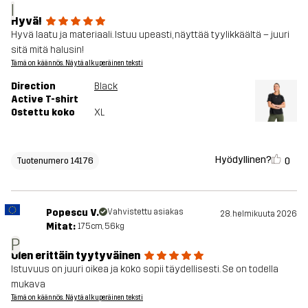
I
Hyvä!
Hyvä laatu ja materiaali. Istuu upeasti, näyttää tyylikkäältä – juuri
sitä mitä halusin!
Tämä on käännös. Näytä alkuperäinen teksti
Direction
Black
Active T-shirt
Ostettu koko
XL
Hyödyllinen?
0
Tuotenumero 14176
Popescu V.
Vahvistettu asiakas
28. helmikuuta 2026
Mitat:
175cm, 56kg
P
Olen erittäin tyytyväinen
Istuvuus on juuri oikea ja koko sopii täydellisesti. Se on todella
mukava
Tämä on käännös. Näytä alkuperäinen teksti