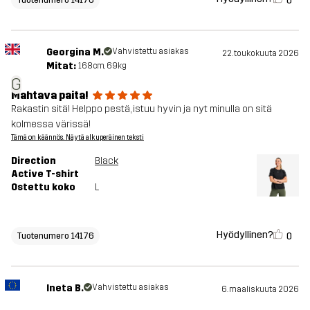
0
Georgina M.
Vahvistettu asiakas
22. toukokuuta 2026
Mitat:
168cm, 69kg
G
Mahtava paita!
Rakastin sitä! Helppo pestä, istuu hyvin ja nyt minulla on sitä
kolmessa värissä!
Tämä on käännös. Näytä alkuperäinen teksti
Direction
Black
Active T-shirt
Ostettu koko
L
Hyödyllinen?
0
Tuotenumero 14176
Ineta B.
Vahvistettu asiakas
6. maaliskuuta 2026