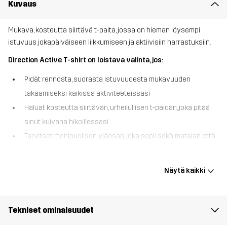
Kuvaus
Mukava, kosteutta siirtävä t-paita, jossa on hieman löysempi
istuvuus jokapäiväiseen liikkumiseen ja aktiivisiin harrastuksiin.
Direction Active T-shirt on loistava valinta, jos:
Pidät rennosta, suorasta istuvuudesta mukavuuden
takaamiseksi kaikissa aktiviteeteissasi
Haluat kosteutta siirtävän, urheilullisen t-paidan, joka pitää
sinut kuivana hikoillessasi
Tarvitset monipuolisen yläosan, joka sopii sekä matalan että
korkean intensiteetin harjoituksiin
Direction Active T-shirt tarjoaa täydellisen yhdistelmän
Näytä kaikki
mukavuutta, tyyliä ja suorituskykyä. Suoremman istuvuuden
ansiosta se antaa sinulle liikkumisvapauden säilyttäen samalla
tyylikkään ja sporttisen ilmeen. Kosteutta siirtävä kangas siirtää
Tekniset ominaisuudet
hikeä pois iholta pitäen sinut kuivana treenien tai