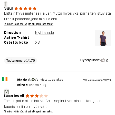
T
Vau!
Erittäin hyvä materiaali ja väri. Mutta myös yksi parhaiten istuvista
urheilupaidoista, joita minulla on!!
Tämä on käännös. Näytä alkuperäinen teksti
Direction
Nightshade
Active T-shirt
Ostettu koko
XS
Hyödyllinen?
0
Tuotenumero 14176
Marie S.
Vahvistettu asiakas
26. kesäkuuta 2026
Mitat:
163cm, 51kg
M
Liian leveä
Tämä t-paita ei ole istuva. Se ei sopinut vartalolleni. Kangas on
kaunis ja niin on myös väri.
Tämä on käännös. Näytä alkuperäinen teksti