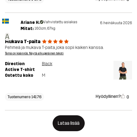
Ariane H.
Vahvistettu asiakas
6. heinäkuuta 2026
Mitat:
160cm, 67kg
A
Mukava T-paita
Pehmeä ja mukava T-paita, joka sopii kaiken kanssa.
Tämä on käännös. Näytä alkuperäinen teksti
Direction
Black
Active T-shirt
Ostettu koko
M
Hyödyllinen?
0
Tuotenumero 14176
Lataa lisää