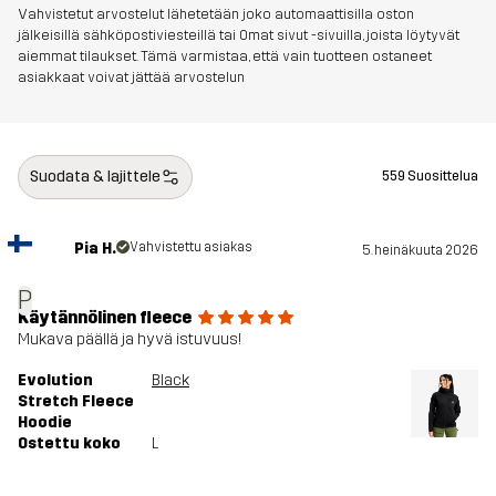
Vahvistetut arvostelut lähetetään joko automaattisilla oston
jälkeisillä sähköpostiviesteillä tai Omat sivut -sivuilla, joista löytyvät
aiemmat tilaukset. Tämä varmistaa, että vain tuotteen ostaneet
asiakkaat voivat jättää arvostelun
Suodata & lajittele
559 Suosittelua
Pia H.
Vahvistettu asiakas
5. heinäkuuta 2026
P
Käytännölinen fleece
Mukava päällä ja hyvä istuvuus!
Evolution
Black
Stretch Fleece
Hoodie
Ostettu koko
L