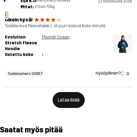
Eija K.
Vahvistettu asiakas
22. toukokuuta 2026
Mitat:
173cm, 70kg
E
Oikein hyvä!
Todella kiva fleecetakki. L oli juuri sopiva koko minulle.
Evolution
Moonlit Ocean/Stellar
Stretch Fleece
Hoodie
Ostettu koko
L
Hyödyllinen?
0
Tuotenumero 10967
Lataa lisää
Saatat myös pitää