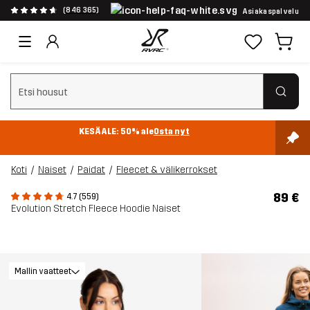
(846 365)
Asiakaspalvelu
Tyhjennä haku
KESÄALE: 50% ale
Osta nyt
Koti
Naiset
Paidat
Fleecet & välikerrokset
89 €
4.7 (559)
Evolution Stretch Fleece Hoodie Naiset
Mallin vaatteet