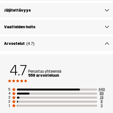
Malli
on 172 cm painaa 64 kg ja käyttää kokoa M
Jäljitettävyys
Istuvuus
REGULAR
Vaatteiden hoito
Materiaali 1
94% Polyesteria (Kierrätettyä), 6%
Elastaani
Arvostelut
(4.7)
Vuori 1
95% Polyesteria (Kierrätettyä), 5%
Polyesteria
4.7
Paino
542 grammaa koossa M
Perustuu yhteensä
559 arvosteluun
Kestävyys
Kierrätetyt yksityiskohdat
Lue täältä
5
440
4
89
3
19
Aktiviteetteihin
ALLROUND
2
8
1
3
Tuotenumero
10967_4681