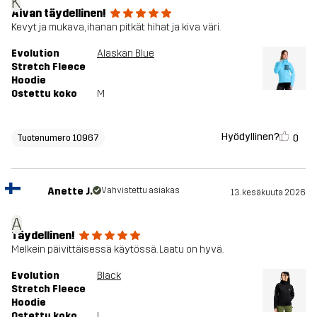
K
Aivan täydellinen!
Kevyt ja mukava, ihanan pitkät hihat ja kiva väri.
Evolution
Alaskan Blue
Stretch Fleece
Hoodie
Ostettu koko
M
Hyödyllinen?
0
Tuotenumero 10967
Anette J.
Vahvistettu asiakas
13. kesäkuuta 2026
A
Täydellinen!
Melkein päivittäisessä käytössä. Laatu on hyvä.
Evolution
Black
Stretch Fleece
Hoodie
Ostettu koko
L