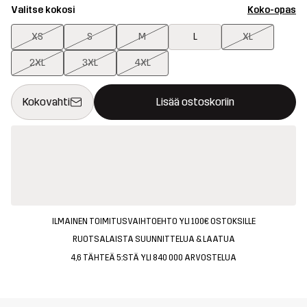
Valitse kokosi
Koko-opas
XS
S
M
L
XL
2XL
3XL
4XL
Tämä painike avaa ikkunan, joka vahvistaa uuden tuotteen osto
{{size}} ei saatavilla
Kokovahti
Lisää ostoskoriin
ILMAINEN TOIMITUSVAIHTOEHTO YLI 100€ OSTOKSILLE
RUOTSALAISTA SUUNNITTELUA & LAATUA
4,6 TÄHTEÄ 5:STÄ YLI 840 000 ARVOSTELUA