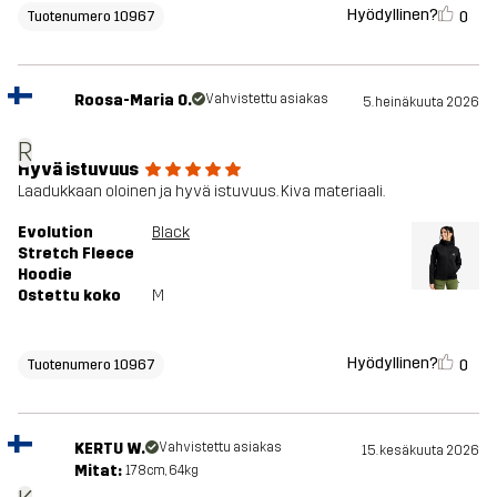
Hyödyllinen?
0
Tuotenumero 10967
Roosa-Maria O.
Vahvistettu asiakas
5. heinäkuuta 2026
R
Hyvä istuvuus
Laadukkaan oloinen ja hyvä istuvuus. Kiva materiaali.
Evolution
Black
Stretch Fleece
Hoodie
Ostettu koko
M
Hyödyllinen?
0
Tuotenumero 10967
KERTU W.
Vahvistettu asiakas
15. kesäkuuta 2026
Mitat:
178cm, 64kg