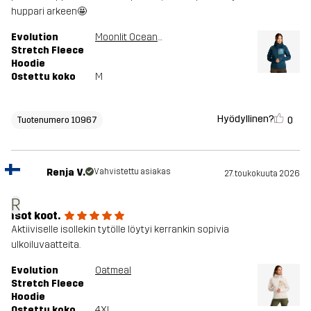
huppari arkeen🤩
Evolution
Moonlit Ocean/Stellar
Stretch Fleece
Hoodie
Ostettu koko
M
Hyödyllinen?
0
Tuotenumero 10967
Renja V.
Vahvistettu asiakas
27. toukokuuta 2026
R
Isot koot.
Aktiiviselle isollekin tytölle löytyi kerrankin sopivia
ulkoiluvaatteita.
Evolution
Oatmeal
Stretch Fleece
Hoodie
Ostettu koko
4XL