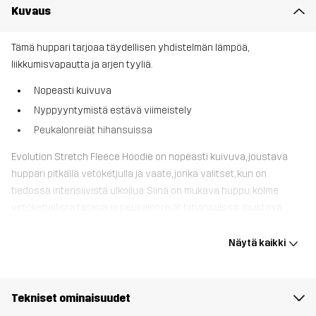
Kuvaus
Tämä huppari tarjoaa täydellisen yhdistelmän lämpöä,
liikkumisvapautta ja arjen tyyliä.
Nopeasti kuivuva
Nyppyyntymistä estävä viimeistely
Peukalonreiät hihansuissa
Evolution Stretch Fleece Hoodie on nopeasti kuivuva, joustava
huppari pitkällä vetoketjulla ja vaate, jonka valitset, kun on
tiedossa intensiivistä ulkoilua. Siinä on mukava huppu, kolme
vetoketjullista taskua ja peukalonreiät hihansuissa. Joustava
kangas mahdollistaa täydellisen liikkumisvapauden ja siinä on
nyppyyntymistä estävä viimeistely. Evolution Stretch Fleece
Näytä kaikki
Hoodie on paraempi versio perinteisestä hupparista, ja se on
täydellinen reissuun vaihtelevalla säällä, kun tarvitset jotain
lämmittävää.
Tekniset ominaisuudet