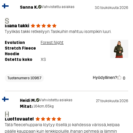
Sanna K.
Vahvistettu asiakas
30. toukokuuta 2026
S
Ihana takki
Tyylikäs takki retkeilyyn. Taskuihin mahtuu isompikin luuri.
Evolution
Forest Night
Stretch Fleece
Hoodie
Ostettu koko
XS
Hyödyllinen?
0
Tuotenumero 10967
Heidi M.
Vahvistettu asiakas
27. toukokuuta 2026
Mitat:
164cm, 65kg
H
Luottovaate!
Tätä fleecehupparia löytyy itsellä jo kahdessa värissä, kelpaa
päälle kauppaan kuin lenkkipoluille, ihanan pehmeä ja lämmin