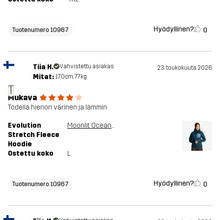
Hyödyllinen?
0
Tuotenumero 10967
Tiia H.
Vahvistettu asiakas
23. toukokuuta 2026
Mitat:
170cm, 77kg
T
Mukava
Todella hienon värinen ja lämmin
Evolution
Moonlit Ocean/Stellar
Stretch Fleece
Hoodie
Ostettu koko
L
Hyödyllinen?
0
Tuotenumero 10967