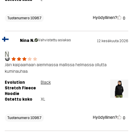
Hyödyllinen?
0
Tuotenumero 10967
Nina N.
Vahvistettu asiakas
12. kesäkuuta 2026
N
😎
Jäin kaipaamaan aiemmassa mallissa helmassa ollutta
kuminauhaa.
Evolution
Black
Stretch Fleece
Hoodie
Ostettu koko
XL
Hyödyllinen?
0
Tuotenumero 10967